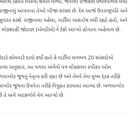
ખ્યમંત્રી હિમંત બિસ્વા શર્માને મળ્યા, જેનાથી રાજકીય ઉથલપાથલ મચી
ાજીનામું આપનારા તેઓ બીજા સાંસદ છે. દેવ આજે ઉપરાષ્ટ્રપતિ અને
સુપરત કરશે. રાજીનામા પહેલા, પાર્ટીમાં અસંતોષ વધી રહ્યો હતો, અને
્રીય લોકશાહી જોડાણ (એનડીએ) ને ટેકો આપ્યો હોવાના અહેવાલ છે.
ે સોમવારે દાવો કર્યો હતો કે પાર્ટીના લગભગ 20 સાંસદોએ
જણાવ્યા અનુસાર, આ પગલા અંગેનો પત્ર લોકસભા સ્પીકર ઓમ
 જૂથનું નેતૃત્વ કરી રહ્યા છે અને તેમને તેના મુખ્ય દંડક તરીકે
બળવાખોર જૂથના ઉપનેતા તરીકે નિયુક્ત કરવામાં આવ્યા છે. બળવાખોર
ે તે અંગે અટકળોને વેગ આપ્યો છે.