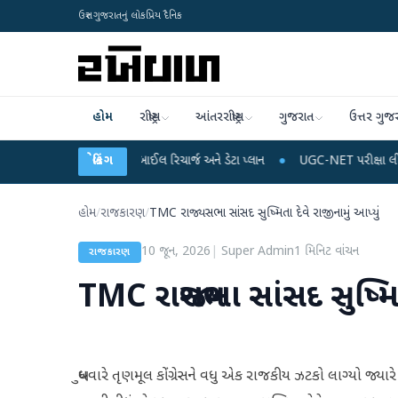
ઉત્તર ગુજરાતનું લોકપ્રિય દૈનિક
હોમ
રાષ્ટ્રીય
આંતરરાષ્ટ્રીય
ગુજરાત
ઉત્તર ગુજ
 થઈ શકે છે મોબાઈલ રિચાર્જ અને ડેટા પ્લાન
બ્રેકિંગ
●
UGC-NET પરીક્ષા લીકના આરોપો પર રાહુલ 
હોમ
/
રાજકારણ
/
TMC રાજ્યસભા સાંસદ સુષ્મિતા દેવે રાજીનામું આપ્યું
10 જૂન, 2026
|
Super Admin
1
મિનિટ વાંચન
રાજકારણ
TMC રાજ્યસભા સાંસદ સુષ્મિત
બુધવારે તૃણમૂલ કોંગ્રેસને વધુ એક રાજકીય ઝટકો લાગ્યો જ્યારે