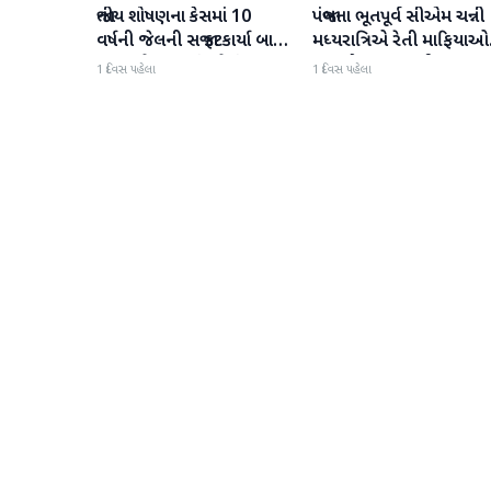
જાતીય શોષણના કેસમાં 10
પંજાબના ભૂતપૂર્વ સીએમ ચન્ની
રાજકારણ
રાજકારણ
વર્ષની જેલની સજા ફટકાર્યા બાદ
મધ્યરાત્રિએ રેતી માફિયાઓ
તરુણ તેજપાલનું પહેલું
પર દરોડા પાડવા નીકળ્યા
1 દિવસ પહેલા
1 દિવસ પહેલા
નિવેદન