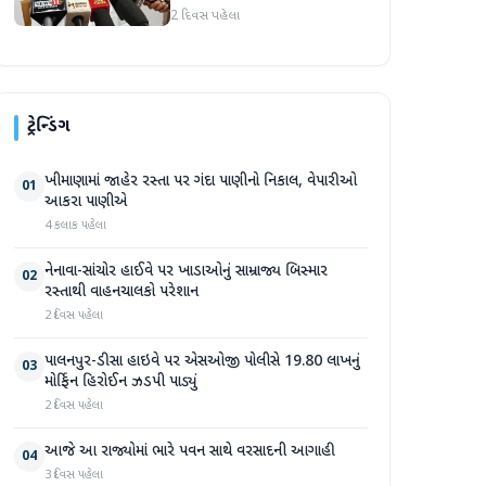
2 દિવસ પહેલા
ટ્રેન્ડિંગ
ખીમાણામાં જાહેર રસ્તા પર ગંદા પાણીનો નિકાલ, વેપારીઓ
01
આકરા પાણીએ
4 કલાક પહેલા
નેનાવા-સાંચોર હાઈવે પર ખાડાઓનું સામ્રાજ્ય બિસ્માર
02
રસ્તાથી વાહનચાલકો પરેશાન
2 દિવસ પહેલા
પાલનપુર-ડીસા હાઇવે પર એસઓજી પોલીસે 19.80 લાખનું
03
મોર્ફિન હિરોઈન ઝડપી પાડ્યું
2 દિવસ પહેલા
આજે આ રાજ્યોમાં ભારે પવન સાથે વરસાદની આગાહી
04
3 દિવસ પહેલા