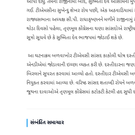
આપી દીધું. તેમના રાજીનામા બાદ, સુષ્મિતા દેવે આસામના મુ
ગઈ. ટીએમસીના સુખેન્દુ શેખર રોય પછી, એક અઠવાડિયામાં ર
રાજ્યસભાના અધ્યક્ષ સી.પી. રાધાકૃષ્ણનને મળીને રાજીનામું 
થોડા દિવસો પહેલા, તૃણમૂલ કોંગ્રેસના ઘણા સાંસદોએ રાષ્ટ
સૂત્રો સૂચવે છે કે સુષ્મિતા દેવ ભાજપમાં જોડાઈ શકે છે.
આ ઘટનાક્રમ બળવાખોર ટીએમસી સાંસદ કાકોલી ઘોષ દસ્તીદાર
એનડીએમાં જોડાવાની ઇચ્છા વ્યક્ત કરી છે. દસ્તીદારના 
બિરલાને સુપરત કરવામાં આવ્યો હતો. દસ્તીદાર ટીએમસી બળવાખોર
નિયુક્ત કરવામાં આવ્યા છે. વરિષ્ઠ સાંસદ શતાબ્દી રોયને 
જૂથના દાવાઓએ તૃણમૂલ કોંગ્રેસમાં કટોકટી કેટલી હદ સુધી છ
સંબંધિત સમાચાર