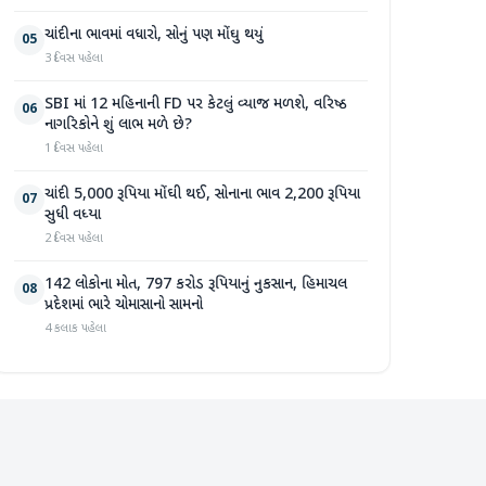
ચાંદીના ભાવમાં વધારો, સોનું પણ મોંઘુ થયું
05
3 દિવસ પહેલા
SBI માં 12 મહિનાની FD પર કેટલું વ્યાજ મળશે, વરિષ્ઠ
06
નાગરિકોને શું લાભ મળે છે?
1 દિવસ પહેલા
ચાંદી 5,000 રૂપિયા મોંઘી થઈ, સોનાના ભાવ 2,200 રૂપિયા
07
સુધી વધ્યા
2 દિવસ પહેલા
142 લોકોના મોત, 797 કરોડ રૂપિયાનું નુકસાન, હિમાચલ
08
પ્રદેશમાં ભારે ચોમાસાનો સામનો
4 કલાક પહેલા