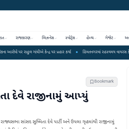
રાત
રાજકારણ
બિઝનેસ
સ્પોર્ટ્સ
હેલ્થ
ગેજેટ
અન
ગાંધીએ કેન્દ્ર પર પ્રહાર કર્યા
●
હિંમતનગરમાં રહસ્યમય વાયરસ કે ચાંદીપુરા? 6 બ
Bookmark
ા દેવે રાજીનામું આપ્યું
 રાજ્યસભા સાંસદ સુષ્મિતા દેવે પાર્ટી અને ઉપલા ગૃહમાંથી રાજીનામું