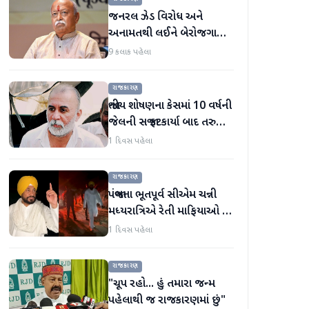
જનરલ ઝેડ વિરોધ અને
અનામતથી લઈને બેરોજગારી
સુધી, મોહન ભાગવતે બધા
9 કલાક પહેલા
મુદ્દાઓ પર વાત કરી
રાજકારણ
જાતીય શોષણના કેસમાં 10 વર્ષની
જેલની સજા ફટકાર્યા બાદ તરુણ
તેજપાલનું પહેલું નિવેદન
1 દિવસ પહેલા
રાજકારણ
પંજાબના ભૂતપૂર્વ સીએમ ચન્ની
મધ્યરાત્રિએ રેતી માફિયાઓ પર
દરોડા પાડવા નીકળ્યા
1 દિવસ પહેલા
રાજકારણ
"ચૂપ રહો... હું તમારા જન્મ
પહેલાથી જ રાજકારણમાં છું"