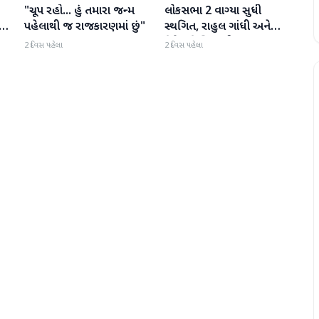
"ચૂપ રહો... હું તમારા જન્મ
લોકસભા 2 વાગ્યા સુધી
રાજકારણ
રાજકારણ
પહેલાથી જ રાજકારણમાં છું"
સ્થગિત, રાહુલ ગાંધી અને
કિરેન રિજિજુની મુલાકાત,
2 દિવસ પહેલા
2 દિવસ પહેલા
મડાગાંઠ પર ચર્ચા