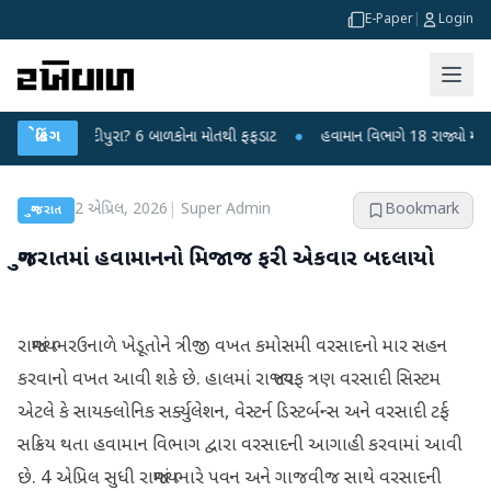
E-Paper
|
Login
 ચાંદીપુરા? 6 બાળકોના મોતથી ફફડાટ
બ્રેકિંગ
●
હવામાન વિભાગે 18 રાજ્યો માટે ભારે વરસાદ
2 એપ્રિલ, 2026
|
Super Admin
Bookmark
ગુજરાત
ગુજરાતમાં હવામાનનો મિજાજ ફરી એકવાર બદલાયો
રાજ્યમાં ભરઉનાળે ખેડૂતોને ત્રીજી વખત કમોસમી વરસાદનો માર સહન
કરવાનો વખત આવી શકે છે. હાલમાં રાજ્ય તરફ ત્રણ વરસાદી સિસ્ટમ
એટલે કે સાયક્લોનિક સર્ક્યુલેશન, વેસ્ટર્ન ડિસ્ટર્બન્સ અને વરસાદી ટર્ફ
સક્રિય થતા હવામાન વિભાગ દ્વારા વરસાદની આગાહી કરવામાં આવી
છે. 4 એપ્રિલ સુધી રાજ્યમાં ભારે પવન અને ગાજવીજ સાથે વરસાદની