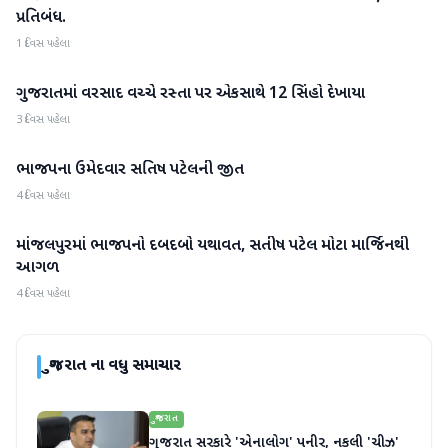
પ્રતિબંધ.
1 દિવસ પહેલા
ગુજરાતમાં વરસાદ વચ્ચે રસ્તા પર એકસાથે 12 સિંહો દેખાયા
ગુજરાત
3 દિવસ પહેલા
ભાજપના ઉમેદવાર સતિષ પટેલની જીત
ગુજરાત
4 દિવસ પહેલા
માંજલપુરમાં ભાજપનો દબદબો યથાવત, સતીષ પટેલ મોટા માર્જિનથી
ગુજરાત
આગળ
4 દિવસ પહેલા
ગુજરાત
ના વધુ સમાચાર
ગુજરાત
ગુજરાત સરકારે 'એનાલોગ' પનીર, નકલી 'ચીઝ'