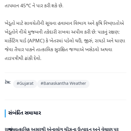
તાપમાન 45°C ને પાર કરી શકે છે.
ખેડૂતો માટે સાવચેતીની સૂચના હવામાન વિભાગ અને કૃષિ નિષ્ણાતોએ
ખેડૂતોને નીચે મુજબની તકેદારી રાખવા અપીલ કરી છે: પાકનું રક્ષણ:
માર્કેટિંગ યાર્ડ (APMC) કે ખેતરમાં પડેલો ઘઉં, જીરું, રાયડો અને ધાણા
જેવા તૈયાર પાકને તાત્કાલિક સુરક્ષિત જગ્યાએ ખસેડવો અથવા
તાડપત્રીથી ઢાંકી દેવો.
ટેગ્સ:
#
Gujarat
#
Banaskantha Weather
સંબંધિત સમાચાર
રાજ્યમાં તાત્કાલિક અસરથી એનાલોગ ચીઝના ઉત્પાદન અને વેચાણ પર
ગુજરાત