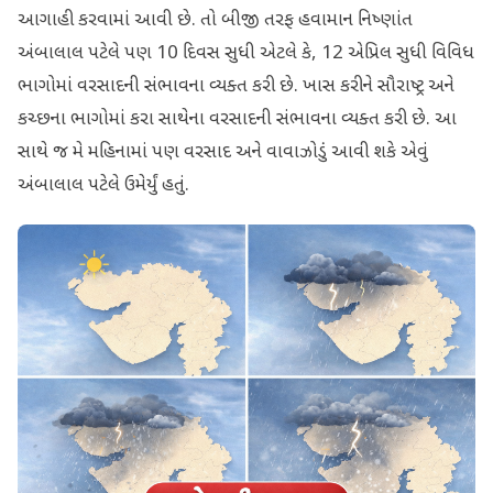
આગાહી કરવામાં આવી છે. તો બીજી તરફ હવામાન નિષ્ણાંત
અંબાલાલ પટેલે પણ 10 દિવસ સુધી એટલે કે, 12 એપ્રિલ સુધી વિવિધ
ભાગોમાં વરસાદની સંભાવના વ્યક્ત કરી છે. ખાસ કરીને સૌરાષ્ટ્ર અને
કચ્છના ભાગોમાં કરા સાથેના વરસાદની સંભાવના વ્યક્ત કરી છે. આ
સાથે જ મે મહિનામાં પણ વરસાદ અને વાવાઝોડું આવી શકે એવું
અંબાલાલ પટેલે ઉમેર્યું હતું.