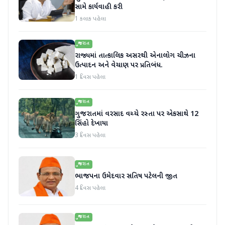
સામે કાર્યવાહી કરી
1 કલાક પહેલા
ગુજરાત
રાજ્યમાં તાત્કાલિક અસરથી એનાલોગ ચીઝના
ઉત્પાદન અને વેચાણ પર પ્રતિબંધ.
1 દિવસ પહેલા
ગુજરાત
ગુજરાતમાં વરસાદ વચ્ચે રસ્તા પર એકસાથે 12
સિંહો દેખાયા
3 દિવસ પહેલા
ગુજરાત
ભાજપના ઉમેદવાર સતિષ પટેલની જીત
4 દિવસ પહેલા
ગુજરાત