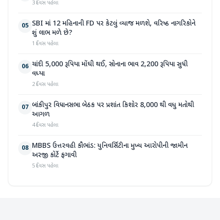
3 દિવસ પહેલા
SBI માં 12 મહિનાની FD પર કેટલું વ્યાજ મળશે, વરિષ્ઠ નાગરિકોને
05
શું લાભ મળે છે?
1 દિવસ પહેલા
ચાંદી 5,000 રૂપિયા મોંઘી થઈ, સોનાના ભાવ 2,200 રૂપિયા સુધી
06
વધ્યા
2 દિવસ પહેલા
બાંકીપુર વિધાનસભા બેઠક પર પ્રશાંત કિશોર 8,000 થી વધુ મતોથી
07
આગળ
4 દિવસ પહેલા
MBBS ઉત્તરવહી કૌભાંડ: યુનિવર્સિટીના મુખ્ય આરોપીની જામીન
08
અરજી કોર્ટે ફગાવી
5 દિવસ પહેલા