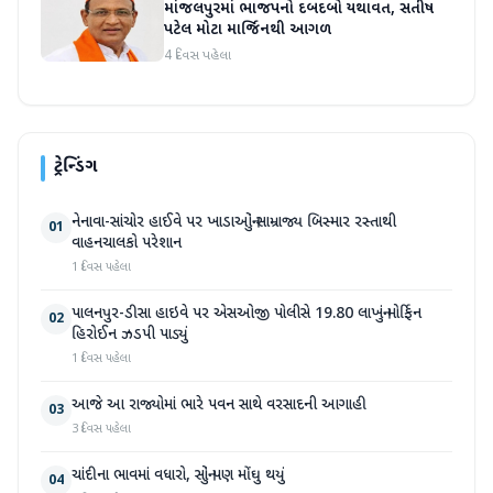
માંજલપુરમાં ભાજપનો દબદબો યથાવત, સતીષ
પટેલ મોટા માર્જિનથી આગળ
4 દિવસ પહેલા
ટ્રેન્ડિંગ
નેનાવા-સાંચોર હાઈવે પર ખાડાઓનું સામ્રાજ્ય બિસ્માર રસ્તાથી
01
વાહનચાલકો પરેશાન
1 દિવસ પહેલા
પાલનપુર-ડીસા હાઇવે પર એસઓજી પોલીસે 19.80 લાખનું મોર્ફિન
02
હિરોઈન ઝડપી પાડ્યું
1 દિવસ પહેલા
આજે આ રાજ્યોમાં ભારે પવન સાથે વરસાદની આગાહી
03
3 દિવસ પહેલા
ચાંદીના ભાવમાં વધારો, સોનું પણ મોંઘુ થયું
04