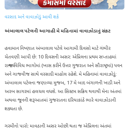
વરસાદ અને વાવાઝોડું આવી શકે
અંબાલાલ પટેલની આગાહી: મે મહિનામાં વાવાઝોડાનું સંકટ
હવામાન નિષ્ણાત અંબાલાલ પટેલે આગામી દિવસો માટે ગંભીર
ચેતવણી આપી છે: 10 દિવસની અસર: એપ્રિલના પ્રથમ સપ્તાહમાં
રાજ્યના વિવિધ ભાગોમાં (ખાસ કરીને ઉત્તર ગુજરાત અને સૌરાષ્ટ્રમાં) પવન
અને ગાજવીજ સાથે વરસાદી માહોલ રહેશે. મે મહિનામાં વાવાઝોડું:
અંબાલાલ પટેલના જણાવ્યા મુજબ, 17 મે બાદ બંગાળની ખાડી અને
અરબ સાગરમાં હલચલ વધશે. આ સિસ્ટમ સક્રિય થવાથી મેના અંતમાં
અથવા જૂનની શરૂઆતમાં ગુજરાતના દરિયાકાંઠે ભારે વાવાઝોડાની
શક્યતા છે.
ગરમીનો પારો: માવઠાની અસર ઓછી થતા જ એપ્રિલના અંતમાં