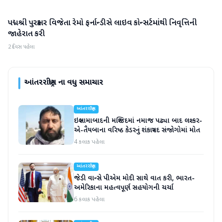
પદ્મશ્રી પુરસ્કાર વિજેતા રેમો ફર્નાન્ડીસે લાઇવ કોન્સર્ટમાંથી નિવૃત્તિની
આંતરરાષ્ટ્રીય
જાહેરાત કરી
2 દિવસ પહેલા
આંતરરાષ્ટ્રીય
ના વધુ સમાચાર
આંતરરાષ્ટ્રીય
ઇસ્લામાબાદની મસ્જિદમાં નમાજ પઢ્યા બાદ લશ્કર-
એ-તૈયબાના વરિષ્ઠ કેડરનું શંકાસ્પદ સંજોગોમાં મોત
4 કલાક પહેલા
આંતરરાષ્ટ્રીય
જેડી વાન્સે પીએમ મોદી સાથે વાત કરી, ભારત-
અમેરિકાના મહત્વપૂર્ણ સહયોગની ચર્ચા
6 કલાક પહેલા