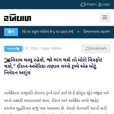
E-Paper
|
Login
ોપો પર રાહુલ ગાંધીએ કેન્દ્ર પર પ્રહાર કર્યા
બ્રેકિંગ
●
હિંમતનગરમાં રહસ્યમય વાયરસ કે ચા
8 મે, 2026
|
Super Admin
Bookmark
આંતરરાષ્ટ્રીય
"યુદ્ધવિરામ ચાલુ રહેશે, જો ભંગ થશે તો મોટો વિસ્ફોટ
થશે," ઈરાન-અમેરિકા તણાવ વચ્ચે ટ્રમ્પે એક મોટું
નિવેદન આપ્યું
અમેરિકાના રાષ્ટ્રપતિ ડોનાલ્ડ ટ્રમ્પે દાવો કર્યો છે કે હોર્મુઝ સ્ટ્રેટ નજીક બંને
વચ્ચે લશ્કરી અથડામણો છતાં, ઈરાન અને અમેરિકા વચ્ચે જાહેર
કરાયેલ યુદ્ધવિરામ હજુ પણ અમલમાં છે. તેમણે ચેતવણી આપી હતી