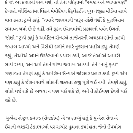
કે જો આ કરારનો ભંગ થશે, તો તેના પરિણામો "સ્પષ્ટ અને વ્યાપકપણે"
દેખાશે. વોશિંગ્ટનમાં લિંકન મેમોરિયલ રિફ્લેક્ટીંગ પૂલ નજીક મીડિયા સાથે
વાત કરતા ટ્રમ્પે કહ્યું, "તમારે જાણવાની જરૂર રહેશે નહીં કે યુદ્ધવિરામ
સમાપ્ત થયો છે કે નહીં. તમે ફક્ત ઈરાનમાંથી પ્રકાશનો પર્વત ઉગતો
જોશો." ટ્રમ્પે કહ્યું કે અમેરિકન સૈન્યએ તાજેતરની અથડામણોનો ઝડપી
જવાબ આપ્યો અને વિરોધી દળોને ભારે નુકસાન પહોંચાડ્યું. તેમણે
કહ્યું, તેઓએ અમને ઉશ્કેરવાનો પ્રયાસ કર્યો, આજે તેઓએ અમારી
સાથે રમ્યા, અને અમે તેમને યોગ્ય જવાબ આપ્યો. તેને "નાનું કૃત્ય"
ગણાવતા તેમણે કહ્યું કે અમેરિકન સૈન્યએ જોરદાર પ્રહાર કર્યો. ટ્રમ્પે એમ
પણ કહ્યું કે ઈરાન સાથે સોદાની શક્યતા હજુ પૂરી થઈ નથી. તેમણે કહ્યું,
સોદો થઈ શકે છે અથવા ન પણ થઈ શકે છે, અને તે કોઈપણ દિવસે થઈ
શકે છે.
યુએસ સેન્ટ્રલ કમાન્ડ (સેન્ટકોમ) એ જણાવ્યું હતું કે યુએસ સેનાએ
ઈરાની લશ્કરી ઠેકાણાઓ પર સચોટ હુમલા કર્યા હતા જેનો ઉપયોગ