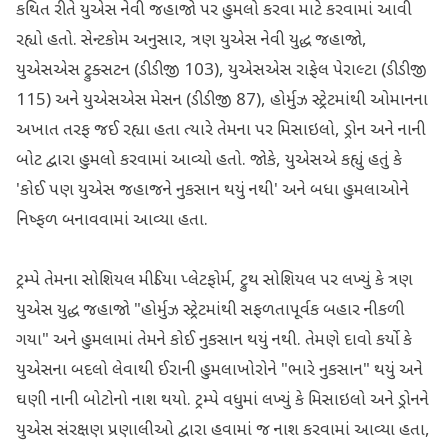
કથિત રીતે યુએસ નેવી જહાજો પર હુમલો કરવા માટે કરવામાં આવી
રહ્યો હતો. સેન્ટકોમ અનુસાર, ત્રણ યુએસ નેવી યુદ્ધ જહાજો,
યુએસએસ ટ્રુક્સટન (ડીડીજી 103), યુએસએસ રાફેલ પેરાલ્ટા (ડીડીજી
115) અને યુએસએસ મેસન (ડીડીજી 87), હોર્મુઝ સ્ટ્રેટમાંથી ઓમાનના
અખાત તરફ જઈ રહ્યા હતા ત્યારે તેમના પર મિસાઇલો, ડ્રોન અને નાની
બોટ દ્વારા હુમલો કરવામાં આવ્યો હતો. જોકે, યુએસએ કહ્યું હતું કે
'કોઈ પણ યુએસ જહાજને નુકસાન થયું નથી' અને બધા હુમલાઓને
નિષ્ફળ બનાવવામાં આવ્યા હતા.
ટ્રમ્પે તેમના સોશિયલ મીડિયા પ્લેટફોર્મ, ટ્રુથ સોશિયલ પર લખ્યું કે ત્રણ
યુએસ યુદ્ધ જહાજો "હોર્મુઝ સ્ટ્રેટમાંથી સફળતાપૂર્વક બહાર નીકળી
ગયા" અને હુમલામાં તેમને કોઈ નુકસાન થયું નથી. તેમણે દાવો કર્યો કે
યુએસના બદલો લેવાથી ઈરાની હુમલાખોરોને "ભારે નુકસાન" થયું અને
ઘણી નાની બોટોનો નાશ થયો. ટ્રમ્પે વધુમાં લખ્યું કે મિસાઇલો અને ડ્રોનને
યુએસ સંરક્ષણ પ્રણાલીઓ દ્વારા હવામાં જ નાશ કરવામાં આવ્યા હતા,