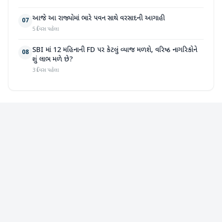
આજે આ રાજ્યોમાં ભારે પવન સાથે વરસાદની આગાહી
07
5 દિવસ પહેલા
SBI માં 12 મહિનાની FD પર કેટલું વ્યાજ મળશે, વરિષ્ઠ નાગરિકોને
08
શું લાભ મળે છે?
3 દિવસ પહેલા