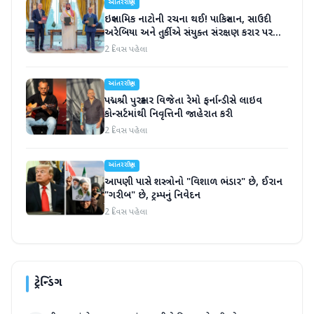
આંતરરાષ્ટ્રીય
ઇસ્લામિક નાટોની રચના થઈ! પાકિસ્તાન, સાઉદી
અરેબિયા અને તુર્કીએ સંયુક્ત સંરક્ષણ કરાર પર
હસ્તાક્ષર
2 દિવસ પહેલા
આંતરરાષ્ટ્રીય
પદ્મશ્રી પુરસ્કાર વિજેતા રેમો ફર્નાન્ડીસે લાઇવ
કોન્સર્ટમાંથી નિવૃત્તિની જાહેરાત કરી
2 દિવસ પહેલા
આંતરરાષ્ટ્રીય
આપણી પાસે શસ્ત્રોનો "વિશાળ ભંડાર" છે, ઈરાન
"ગરીબ" છે, ટ્રમ્પનું નિવેદન
2 દિવસ પહેલા
ટ્રેન્ડિંગ