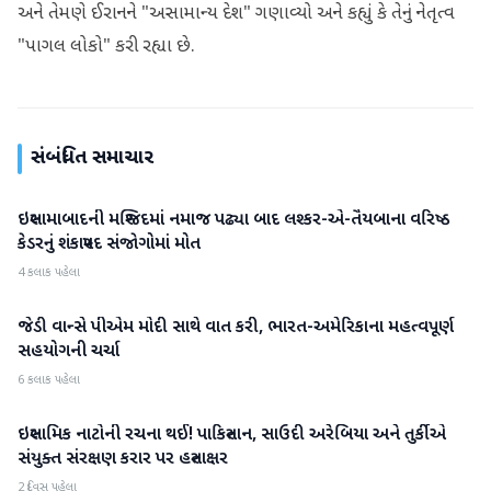
અને તેમણે ઈરાનને "અસામાન્ય દેશ" ગણાવ્યો અને કહ્યું કે તેનું નેતૃત્વ
"પાગલ લોકો" કરી રહ્યા છે.
સંબંધિત સમાચાર
ઇસ્લામાબાદની મસ્જિદમાં નમાજ પઢ્યા બાદ લશ્કર-એ-તૈયબાના વરિષ્ઠ
આંતરરાષ્ટ્રીય
કેડરનું શંકાસ્પદ સંજોગોમાં મોત
4 કલાક પહેલા
જેડી વાન્સે પીએમ મોદી સાથે વાત કરી, ભારત-અમેરિકાના મહત્વપૂર્ણ
આંતરરાષ્ટ્રીય
સહયોગની ચર્ચા
6 કલાક પહેલા
ઇસ્લામિક નાટોની રચના થઈ! પાકિસ્તાન, સાઉદી અરેબિયા અને તુર્કીએ
આંતરરાષ્ટ્રીય
સંયુક્ત સંરક્ષણ કરાર પર હસ્તાક્ષર
2 દિવસ પહેલા