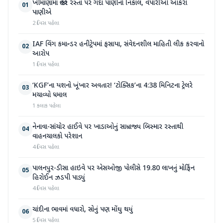
ખીમાણામાં જાહેર રસ્તા પર ગંદા પાણીનો નિકાલ, વેપારીઓ આકરા
01
પાણીએ
2 દિવસ પહેલા
IAF વિંગ કમાન્ડર હનીટ્રેપમાં ફસાયા, સંવેદનશીલ માહિતી લીક કરવાનો
02
આરોપ
1 દિવસ પહેલા
‘KGF’ના યશનો ખૂંખાર અવતાર! ‘ટોક્સિક’ના 4:38 મિનિટના ટ્રેલરે
03
મચાવ્યો ધમાલ
1 કલાક પહેલા
નેનાવા-સાંચોર હાઈવે પર ખાડાઓનું સામ્રાજ્ય બિસ્માર રસ્તાથી
04
વાહનચાલકો પરેશાન
4 દિવસ પહેલા
પાલનપુર-ડીસા હાઇવે પર એસઓજી પોલીસે 19.80 લાખનું મોર્ફિન
05
હિરોઈન ઝડપી પાડ્યું
4 દિવસ પહેલા
ચાંદીના ભાવમાં વધારો, સોનું પણ મોંઘુ થયું
06
5 દિવસ પહેલા