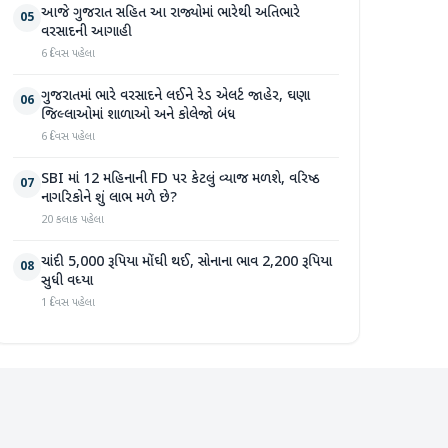
આજે ગુજરાત સહિત આ રાજ્યોમાં ભારેથી અતિભારે
05
વરસાદની આગાહી
6 દિવસ પહેલા
ગુજરાતમાં ભારે વરસાદને લઈને રેડ એલર્ટ જાહેર, ઘણા
06
જિલ્લાઓમાં શાળાઓ અને કોલેજો બંધ
6 દિવસ પહેલા
SBI માં 12 મહિનાની FD પર કેટલું વ્યાજ મળશે, વરિષ્ઠ
07
નાગરિકોને શું લાભ મળે છે?
20 કલાક પહેલા
ચાંદી 5,000 રૂપિયા મોંઘી થઈ, સોનાના ભાવ 2,200 રૂપિયા
08
સુધી વધ્યા
1 દિવસ પહેલા