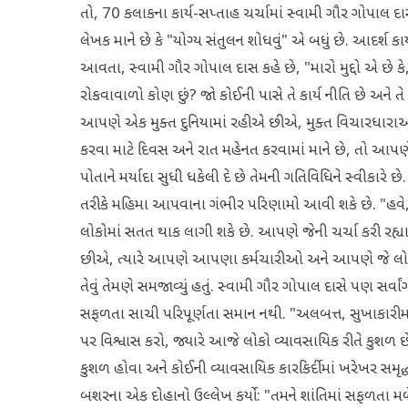
તો, 70 કલાકના કાર્ય-સપ્તાહ ચર્ચામાં સ્વામી ગૌર ગોપાલ દા
લેખક માને છે કે "યોગ્ય સંતુલન શોધવું" એ બધું છે. આદર્શ કા
આવતા, સ્વામી ગૌર ગોપાલ દાસ કહે છે, "મારો મુદ્દો એ છે કે,
રોકવાવાળો કોણ છું? જો કોઈની પાસે તે કાર્ય નીતિ છે અન
આપણે એક મુક્ત દુનિયામાં રહીએ છીએ, મુક્ત વિચારધારાઓ અ
કરવા માટે દિવસ અને રાત મહેનત કરવામાં માને છે, તો આપણે 
પોતાને મર્યાદા સુધી ધકેલી દે છે તેમની ગતિવિધિને સ્વીકારે 
તરીકે મહિમા આપવાના ગંભીર પરિણામો આવી શકે છે. "હવે, 
લોકોમાં સતત થાક લાગી શકે છે. આપણે જેની ચર્ચા કરી રહ્યા 
છીએ, ત્યારે આપણે આપણા કર્મચારીઓ અને આપણે જે લોકોનું 
તેવું તેમણે સમજાવ્યું હતું. સ્વામી ગૌર ગોપાલ દાસે પણ સર્વાં
સફળતા સાચી પરિપૂર્ણતા સમાન નથી. "અલબત્ત, સુખાકારીમા
પર વિશ્વાસ કરો, જ્યારે આજે લોકો વ્યાવસાયિક રીતે કુશળ છ
કુશળ હોવા અને કોઈની વ્યાવસાયિક કારકિર્દીમાં ખરેખર સમૃદ
બશરના એક દોહાનો ઉલ્લેખ કર્યો: "તમને શાંતિમાં સફળતા મ