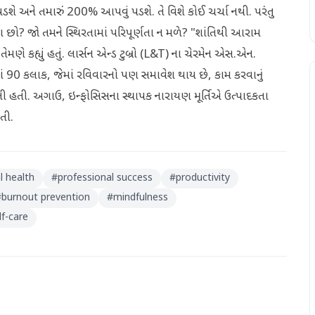
પડશે અને તમારું 200% આપવું પડશે. તે વિશે કોઈ ચર્ચા નથી. પરંતુ
યા છો? જો તમને સ્થિરતામાં પરિપૂર્ણતા ન મળે? "શાંતિથી આરામ
મણે કહ્યું હતું. લાર્સન એન્ડ ટુબ્રો (L&T) ના ચેરમેન એસ.એન.
માં 90 કલાક, જેમાં રવિવારનો પણ સમાવેશ થાય છે, કામ કરવાનું
ર બની હતી. અગાઉ, ઇન્ફોસિસના સ્થાપક નારાયણ મૂર્તિએ ઉત્પાદકતા
તી.
 health
#
professional success
#
productivity
#
burnout prevention
#
mindfulness
lf-care