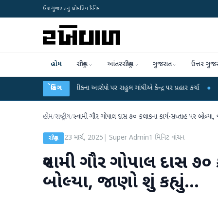
ઉત્તર ગુજરાતનું લોકપ્રિય દૈનિક
હોમ
રાષ્ટ્રીય
આંતરરાષ્ટ્રીય
ગુજરાત
ઉત્તર ગુજ
NET પરીક્ષા લીકના આરોપો પર રાહુલ ગાંધીએ કેન્દ્ર પર પ્રહાર કર્યા
બ્રેકિંગ
●
હિંમતનગરમાં 
હોમ
/
રાષ્ટ્રીય
/
સ્વામી ગૌર ગોપાલ દાસ ૭૦ કલાકના કાર્ય-સપ્તાહ પર બોલ્યા, જાણો
23 માર્ચ, 2025
|
Super Admin
1
મિનિટ વાંચન
રાષ્ટ્રીય
સ્વામી ગૌર ગોપાલ દાસ ૭૦ 
બોલ્યા, જાણો શું કહ્યું...