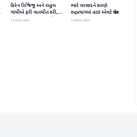
કિરેન રિજિજુ અને રાહુલ
ભારે વરસાદને કારણે
રાષ્ટ્રીય
રાષ્ટ્રીય
ી
ગાંધીએ ફરી વાતચીત કરી,
રુદ્રપ્રયાગમાં હાઇ એલર્ટ જાહેર
મહિલા અનામત અને સીમાંકન
13 કલાક પહેલા
14 કલાક પહેલા
બિલ પર ચર્ચા કરી