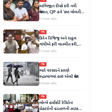
અભિજીત દીપકે કરી નવી
જાહેરાત, CJP હવે 'ક્યા બોલતી
પબ્લિક' અભિયાન શરૂ કરશે
13 કલાક પહેલા
રાષ્ટ્રીય
કિરેન રિજિજુ અને રાહુલ
ગાંધીએ ફરી વાતચીત કરી,
મહિલા અનામત અને સીમાંકન
13 કલાક પહેલા
બિલ પર ચર્ચા કરી
રાષ્ટ્રીય
ભારે વરસાદને કારણે
રુદ્રપ્રયાગમાં હાઇ એલર્ટ જાહેર
14 કલાક પહેલા
રાષ્ટ્રીય
બોમ્બે હાઈકોર્ટે રેસિડેન્ટ
ડોક્ટરોની હડતાળની ઝાટકણી