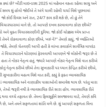
સ ક્યાં છે? બીટી માઇન્ડરશ 2025 માં મહેમાન વક્તા રહેલા સાધુ અને
ર્ય સમય શું હોવો જોઈએ તે અંગે ચાલી રહેલી ચર્ચા વિશે પૂછવામાં
 જો કોઈ દિવસ અને રાત, 24/7 કામ કરી શકે છે, તો હું તેને
ે તે વિચારધારામાં માને છે, તો આપણે દખલ કરવાવાળા કોણ છીએ?
ને મુક્ત વિચારસરણીની દુનિયા. જો કોઈ ચોક્કસ ધ્યેય પ્રાપ્ત
તેમને રોકવાવાળા કોણ છીએ, ખરું ને?" તેમણે કહ્યું, જે વ્યક્તિઓ
છે. જોકે, તેમણે ચેતવણી આપી હતી કે લાંબા કલાકોને સાર્વત્રિક માપદંડ
તે વિચારધારાને ધોરણમાં ફેરવવાથી આપણને જે લોકોની જરૂર છે તે
હતા તે નોકર નેતૃત્વ હતું. જ્યારે આપણે નોકર નેતૃત્વ વિશે વાત કરીએ
નેતૃત્વ કરીએ છીએ તેના સુખાકારી પર ધ્યાન કેન્દ્રિત કરીએ છીએ,
ગી સુખાકારીના મહત્વ વિશે વાત કરી, કહ્યું કે ફક્ત વ્યાવસાયિક
ં વ્યાવસાયિક અને નાણાકીય પાસાઓનો સમાવેશ થાય છે. પરંતુ મારા
ે, તેઓ જરૂરી નથી કે વ્યાવસાયિક રીતે સારા હોય. વ્યાવસાયિક રીતે
્ધ થવા વચ્ચે તફાવત છે. તેમના ફિલસૂફીને સમજાવવા માટે, તેમણે કવિ
ળે છે, અને તમને સફળતામાં શાંતિ મળે છે. શું આપણે સફળતા વિના