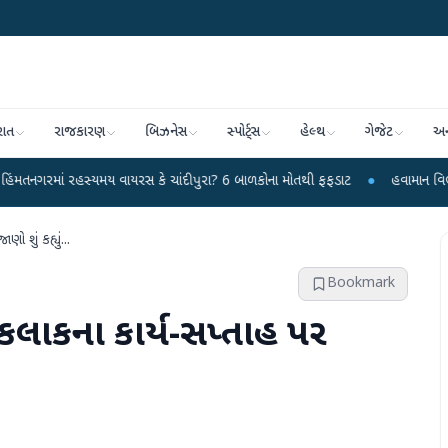
રાત
રાજકારણ
બિઝનેસ
સ્પોર્ટ્સ
હેલ્થ
ગેજેટ
અન
રહસ્યમય વાયરસ કે ચાંદીપુરા? 6 બાળકોના મોતથી ફફડાટ
●
હવામાન વિભાગે 18 રાજ્યો
 શું કહ્યું...
Bookmark
કલાકના કાર્ય-સપ્તાહ પર