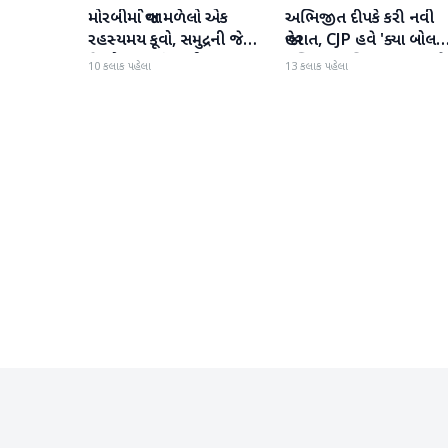
મોરબીમાં જોવા મળેલો એક
અભિજીત દીપકે કરી નવી
રાષ્ટ્રીય
રાષ્ટ્રીય
રહસ્યમય કૂવો, સમુદ્રની જેમ
જાહેરાત, CJP હવે 'ક્યા બોલત
હિલોળા ખાતું પાણી
પબ્લિક' અભિયાન શરૂ કરશે
10 કલાક પહેલા
13 કલાક પહેલા