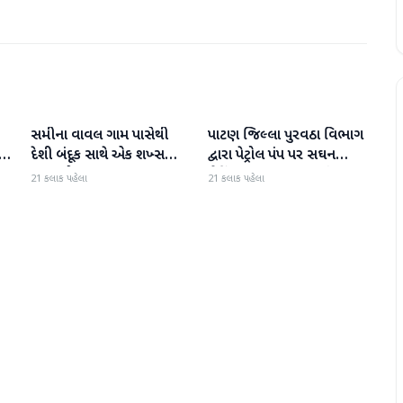
સમીના વાવલ ગામ પાસેથી
પાટણ જિલ્લા પુરવઠા વિભાગ
પાટણ
પાટણ
દેશી બંદૂક સાથે એક શખ્સ
દ્વારા પેટ્રોલ પંપ પર સઘન
ઝડપાયો
ચેકિંગ સઘન હાથ ધરાયું
21 કલાક પહેલા
21 કલાક પહેલા