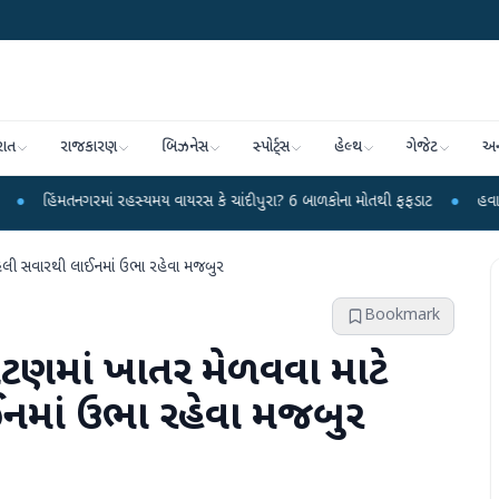
રાત
રાજકારણ
બિઝનેસ
સ્પોર્ટ્સ
હેલ્થ
ગેજેટ
અન
રમાં રહસ્યમય વાયરસ કે ચાંદીપુરા? 6 બાળકોના મોતથી ફફડાટ
●
હવામાન વિભાગે 18 ર
ો વહેલી સવારથી લાઈનમાં ઉભા રહેવા મજબુર
Bookmark
 પાટણમાં ખાતર મેળવવા માટે
ઈનમાં ઉભા રહેવા મજબુર