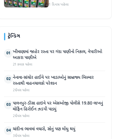
એકમો સીલ, રૂ. ૧૬.૧૪ લાખનો
1 દિવસ પહેલા
જથ્થો જપ્ત
ટ્રેન્ડિંગ
ખીમાણામાં જાહેર રસ્તા પર ગંદા પાણીનો નિકાલ, વેપારીઓ
01
આકરા પાણીએ
21 કલાક પહેલા
નેનાવા-સાંચોર હાઈવે પર ખાડાઓનું સામ્રાજ્ય બિસ્માર
02
રસ્તાથી વાહનચાલકો પરેશાન
2 દિવસ પહેલા
પાલનપુર-ડીસા હાઇવે પર એસઓજી પોલીસે 19.80 લાખનું
03
મોર્ફિન હિરોઈન ઝડપી પાડ્યું
2 દિવસ પહેલા
ચાંદીના ભાવમાં વધારો, સોનું પણ મોંઘુ થયું
04
3 દિવસ પહેલા