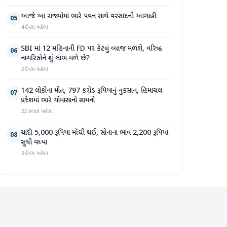
આજે આ રાજ્યોમાં ભારે પવન સાથે વરસાદની આગાહી
05
4 દિવસ પહેલા
SBI માં 12 મહિનાની FD પર કેટલું વ્યાજ મળશે, વરિષ્ઠ
06
નાગરિકોને શું લાભ મળે છે?
2 દિવસ પહેલા
142 લોકોના મોત, 797 કરોડ રૂપિયાનું નુકસાન, હિમાચલ
07
પ્રદેશમાં ભારે ચોમાસાનો સામનો
22 કલાક પહેલા
ચાંદી 5,000 રૂપિયા મોંઘી થઈ, સોનાના ભાવ 2,200 રૂપિયા
08
સુધી વધ્યા
3 દિવસ પહેલા