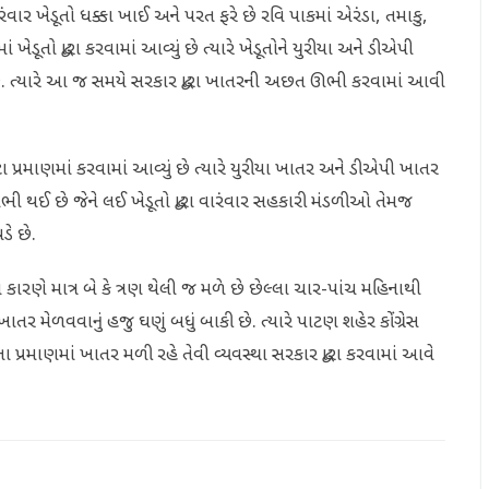
રંવાર ખેડૂતો ધક્કા ખાઈ અને પરત ફરે છે રવિ પાકમાં એરંડા, તમાકુ,
ેડૂતો દ્વારા કરવામાં આવ્યું છે ત્યારે ખેડૂતોને યુરીયા અને ડીએપી
ે. ત્યારે આ જ સમયે સરકાર દ્વારા ખાતરની અછત ઊભી કરવામાં આવી
ટા પ્રમાણમાં કરવામાં આવ્યું છે ત્યારે યુરીયા ખાતર અને ડીએપી ખાતર
 થઈ છે જેને લઈ ખેડૂતો દ્વારા વારંવાર સહકારી મંડળીઓ તેમજ
ે છે.
 કારણે માત્ર બે કે ત્રણ થેલી જ મળે છે છેલ્લા ચાર-પાંચ મહિનાથી
ાતર મેળવવાનું હજુ ઘણું બધું બાકી છે. ત્યારે પાટણ શહેર કોંગ્રેસ
 પ્રમાણમાં ખાતર મળી રહે તેવી વ્યવસ્થા સરકાર દ્વારા કરવામાં આવે