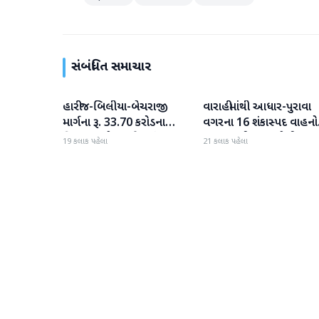
સંબંધિત સમાચાર
હારીજ-બિલીયા-બેચરાજી
વારાહીમાંથી આધાર-પુરાવા
પાટણ
પાટણ
માર્ગના રૂ. 33.70 કરોડના
વગરના 16 શંકાસ્પદ વાહનો
વિકાસ કામો પૂરજોશમાં
જપ્ત કરતી LCB પોલીસ
19 કલાક પહેલા
21 કલાક પહેલા