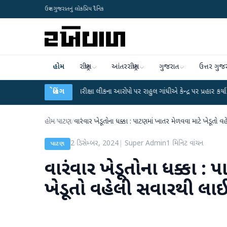
ઉત્તર ગુજરાતનું લોકપ્રિય દૈનિક
હોમ
રાષ્ટ્રીય
આંતરરાષ્ટ્રીય
ગુજરાત
ઉત્તર ગુજ
UGC-NET પરીક્ષા લીકના આરોપો પર રાહુલ ગાંધીએ કેન્દ્ર પર પ્રહાર કર્યા
બ્રેકિંગ
●
હિંમતનગ
હોમ
/
પાટણ
/
વારંવાર ખેડૂતોના ધક્કા : પાટણમાં ખાતર મેળવવા માટે ખેડૂત
2 ડિસેમ્બર, 2024
|
Super Admin
1
મિનિટ વાંચન
પાટણ
વારંવાર ખેડૂતોના ધક્કા :
ખેડૂતો વહેલી સવારથી લા