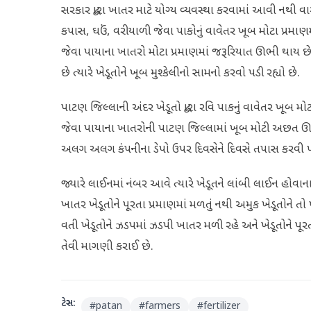
સરકાર દ્વારા ખાતર માટે યોગ્ય વ્યવસ્થા કરવામાં આવી નથી વા
કપાસ, ઘઉં, વરીયાળી જેવા પાકોનું વાવેતર ખૂબ મોટા પ્રમાણમાં ખ
જેવા પાયાના ખાતરો મોટા પ્રમાણમાં જરૂરિયાત ઊભી થાય છ
છે ત્યારે ખેડૂતોને ખૂબ મુશ્કેલીનો સામનો કરવો પડી રહ્યો છે.
પાટણ જિલ્લાની અંદર ખેડૂતો દ્વારા રવિ પાકનું વાવેતર ખૂબ મો
જેવા પાયાના ખાતરોની પાટણ જિલ્લામાં ખૂબ મોટી અછત ઊભી
અલગ અલગ કંપનીના ડેપો ઉપર દિવસેને દિવસે તપાસ કરવી પડ
જ્યારે લાઈનમાં નંબર આવે ત્યારે ખેડૂતને લાંબી લાઈન હોવાના
ખાતર ખેડૂતોને પૂરતા પ્રમાણમાં મળતું નથી અમુક ખેડૂતોને તો ખ
વતી ખેડૂતોને ઝડપમાં ઝડપી ખાતર મળી રહે અને ખેડૂતોને પૂરતા
તેવી માગણી કરાઈ છે.
ટેગ્સ:
#
patan
#
farmers
#
fertilizer