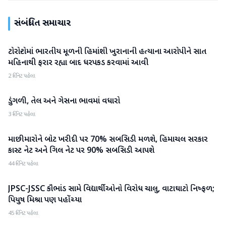
સંબંધિત સમાચાર
ટોરોન્ટોમાં ભારતીય મૂળની હિમાંશી ખુરાનાની હત્યાના આરોપીને સાત
રાષ્ટ્રીય
મહિનાથી ફરાર રહ્યા બાદ ધરપકડ કરવામાં આવી
2 મિનિટ પહેલા
ડુંગળી, તેલ અને ગેસના ભાવમાં વધારો
રાષ્ટ્રીય
3 મિનિટ પહેલા
માછીમારોને બોટ ખરીદી પર 70% સબસિડી મળશે, હિમાચલ સરકાર
રાષ્ટ્રીય
કાસ્ટ નેટ અને ગિલ નેટ પર 90% સબસિડી આપશે
44 મિનિટ પહેલા
JPSC-JSSC કૌભાંડ સામે વિદ્યાર્થીઓનો વિરોધ ચાલુ, વાટાઘાટો નિષ્ફળ;
રાષ્ટ્રીય
પિયુષ મિશ્રા પણ પહોંચ્યા
45 મિનિટ પહેલા