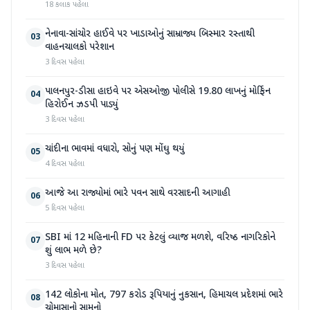
18 કલાક પહેલા
નેનાવા-સાંચોર હાઈવે પર ખાડાઓનું સામ્રાજ્ય બિસ્માર રસ્તાથી
03
વાહનચાલકો પરેશાન
3 દિવસ પહેલા
પાલનપુર-ડીસા હાઇવે પર એસઓજી પોલીસે 19.80 લાખનું મોર્ફિન
04
હિરોઈન ઝડપી પાડ્યું
3 દિવસ પહેલા
ચાંદીના ભાવમાં વધારો, સોનું પણ મોંઘુ થયું
05
4 દિવસ પહેલા
આજે આ રાજ્યોમાં ભારે પવન સાથે વરસાદની આગાહી
06
5 દિવસ પહેલા
SBI માં 12 મહિનાની FD પર કેટલું વ્યાજ મળશે, વરિષ્ઠ નાગરિકોને
07
શું લાભ મળે છે?
3 દિવસ પહેલા
142 લોકોના મોત, 797 કરોડ રૂપિયાનું નુકસાન, હિમાચલ પ્રદેશમાં ભારે
08
ચોમાસાનો સામનો