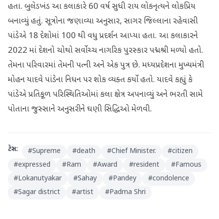
હતા. બુલેડખંડ આ કલાકારે 60 વર્ષ સુધી રાય લોકનૃત્યને લોકપ્રિય
બનાવ્યું હતું. સૂત્રોના જણાવ્યા અનુસાર, સાગર જિલ્લાના રહેવાસી
પાંડેએ 18 દેશોમાં 100 થી વધુ પ્રદર્શન આપ્યા હતા. આ કલાકારને
2022 માં દેશનો ચોથો સર્વોચ્ચ નાગરિક પુરસ્કાર પદ્મશ્રી મળ્યો હતો.
તેમના પરિવારમાં તેમની પત્ની અને એક પુત્ર છે. મધ્યપ્રદેશના મુખ્યમંત્રી
મોહન યાદવે પાંડેના નિધન પર શોક વ્યક્ત કર્યો હતો. યાદવે કહ્યું કે
પાંડેએ પ્રતિકૂળ પરિસ્થિતિઓમાં કલા ક્ષેત્ર અપનાવ્યું અને ભરતી સામે
પોતાના જુસ્સાને અનુસરીને ઘણી સિદ્ધિઓ મેળવી.
ટેગ્સ:
#
Supreme
#
death
#
Chief Minister.
#
citizen
#
expressed
#
Ram
#
Award
#
resident
#
Famous
#
Lokanutyakar
#
Sahay
#
Pandey
#
condolence
#
Sagar district
#
artist
#
Padma Shri