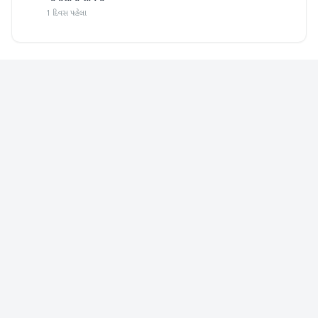
1 દિવસ પહેલા