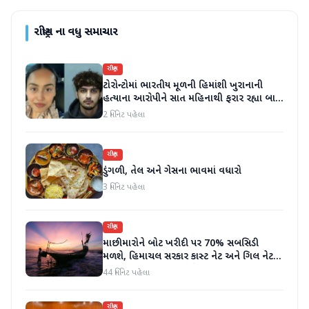
રાષ્ટ્રીય
ના વધુ સમાચાર
રાષ્ટ્રીય
ટોરોન્ટોમાં ભારતીય મૂળની હિમાંશી ખુરાનાની
હત્યાના આરોપીને સાત મહિનાથી ફરાર રહ્યા બાદ
ધરપકડ કરવામાં આવી
2 મિનિટ પહેલા
રાષ્ટ્રીય
ડુંગળી, તેલ અને ગેસના ભાવમાં વધારો
3 મિનિટ પહેલા
રાષ્ટ્રીય
માછીમારોને બોટ ખરીદી પર 70% સબસિડી
મળશે, હિમાચલ સરકાર કાસ્ટ નેટ અને ગિલ નેટ
પર 90% સબસિડી આપશે
44 મિનિટ પહેલા
રાષ્ટ્રીય