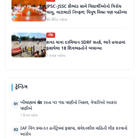
JPSC-JSSC કૌભાંડ સામે વિદ્યાર્થીઓનો વિરોધ
ચાલુ, વાટાઘાટો નિષ્ફળ; પિયુષ મિશ્રા પણ પહોંચ્યા
45 મિનિટ પહેલા
રાષ્ટ્રીય
કાવડ યાત્રા દરમિયાન SDRF સતર્ક, ભારે પ્રવાહમાં
ફસાયેલા 18 શિવભક્તોને બચાવ્યા
1 કલાક પહેલા
ટ્રેન્ડિંગ
ખીમાણામાં જાહેર રસ્તા પર ગંદા પાણીનો નિકાલ, વેપારીઓ આકરા
01
પાણીએ
1 દિવસ પહેલા
IAF વિંગ કમાન્ડર હનીટ્રેપમાં ફસાયા, સંવેદનશીલ માહિતી લીક કરવાનો
02
આરોપ