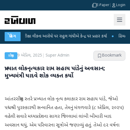
E-Paper
|
Login
T પરીક્ષા લીકના આરોપો પર રાહુલ ગાંધીએ કેન્દ્ર પર પ્રહાર કર્યા
બ્રેકિંગ
●
હિંમતનગરમાં રહ
9 એપ્રિલ, 2025
|
Super Admin
Bookmark
રાષ્ટ્રીય
પ્રખ્યાત લોકનૃત્યકાર રામ સહાય પાંડેનું અવસાન;
મુખ્યમંત્રી યાદવે શોક વ્યક્ત કર્યો
આંતરરાષ્ટ્રીય સ્તરે પ્રખ્યાત લોક નૃત્ય કલાકાર રામ સહાય પાંડે, જેઓ
પદ્મશ્રી પુરસ્કારથી સન્માનિત હતા, તેમનું મંગળવારે (૮ એપ્રિલ, ૨૦૨૫)
વહેલી સવારે મધ્યપ્રદેશના સાગર જિલ્લામાં લાંબી બીમારી બાદ
અવસાન થયું, એમ પરિવારના સૂત્રોએ જણાવ્યું હતું. તેઓ ૯૨ વર્ષના