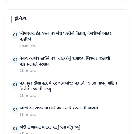
ટ્રેન્ડિંગ
ખીમાણામાં જાહેર રસ્તા પર ગંદા પાણીનો નિકાલ, વેપારીઓ આકરા
01
પાણીએ
7 કલાક પહેલા
નેનાવા-સાંચોર હાઈવે પર ખાડાઓનું સામ્રાજ્ય બિસ્માર રસ્તાથી
02
વાહનચાલકો પરેશાન
2 દિવસ પહેલા
પાલનપુર-ડીસા હાઇવે પર એસઓજી પોલીસે 19.80 લાખનું મોર્ફિન
03
હિરોઈન ઝડપી પાડ્યું
2 દિવસ પહેલા
આજે આ રાજ્યોમાં ભારે પવન સાથે વરસાદની આગાહી
04
3 દિવસ પહેલા
ચાંદીના ભાવમાં વધારો, સોનું પણ મોંઘુ થયું
05