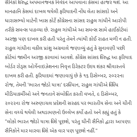
સૈનિકો વિરુદ્ધ અપમાનજનક નિવેદન આપવાના કેસમાં હાજર થશે. આ
માનહાનિ કેસમાં દાખલ થયેલી ફરિયાદની નોંધ લેતા સાંસદો અને
ધારાસભ્યો માટેની ખાસ કોર્ટે કોંગ્રેસના સાંસદ રાહુલ ગાંધીને આરોપી
તરીકે સમન્સ પાઠવ્યા છે. રાહુલ ગાંધીએ આ સમન્સ સામે હાઈકોર્ટમાં
અરજી પણ દાખલ કરી હતી પરંતુ તેમને ત્યાંથી કોઈ રાહત મળી ન હતી.
રાહુલ ગાંધીના વકીલ પ્રાંશુ અગ્રવાલે જણાવ્યું હતું કે સુનાવણી પછી
કોર્ટમાં જામીન અરજી કરવામાં આવશે. કોંગ્રેસ સાંસદ વિરુદ્ધ આ ફરિયાદ
બોર્ડર રોડ્સ ઓર્ગેનાઇઝેશનના નિવૃત્ત ડિરેક્ટર ઉદય શંકર શ્રીવાસ્તવે
દાખલ કરી હતી. ફરિયાદમાં જણાવાયું છે કે ૧૬ ડિસેમ્બર, ૨૦૨૨ના
રોજ, તેમની 'ભારત જોડો યાત્રા' દરમિયાન, રાહુલ ગાંધીએ વિવિધ
મીડિયાકર્મીઓ અને જનતાને સંબોધિત કરતી વખતે, ૯ ડિસેમ્બર,
૨૦૨૨ના રોજ અરુણાચલ પ્રદેશની સરહદ પર ભારતીય સેના અને ચીની
સેના વચ્ચે થયેલી અથડામણનો ઉલ્લેખ કર્યો હતો અને કહ્યું હતું કે
"લોકો ભારત જોડો યાત્રા વિશે પૂછશે, પરંતુ ચીની સૈનિકો દ્વારા આપણા
સૈનિકોને માર મારવા વિશે એક વાર પણ પૂછશે નહીં."