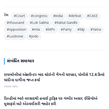
ટેગ્સ:
#
Court
#
congress
#
india
#
defeat
#
CASE
#
thousand
#
Lok Sabha
#
Rahul Gandhi
#
opposition
#
mla
#
MPs
#
Party
#
Mp
#
Yatra
#
Lucknow
#
Jodo
સંબંધિત સમાચાર
રાયબરેલીમાં એન્કાઉન્ટર બાદ ચોરોની ગેંગની ધરપકડ, પોલીસે 12.4 કિલો
રાષ્ટ્રીય
ચાંદીના દાગીના જપ્ત કર્યા
4 કલાક પહેલા
દિલ્હીમાં ભારે વરસાદથી હવાઈ ટ્રાફિક પર ગંભીર અસર; ઈન્ડિગોએ
રાષ્ટ્રીય
મુસાફરો માટે એડવાઈઝરી જાહેર કરી