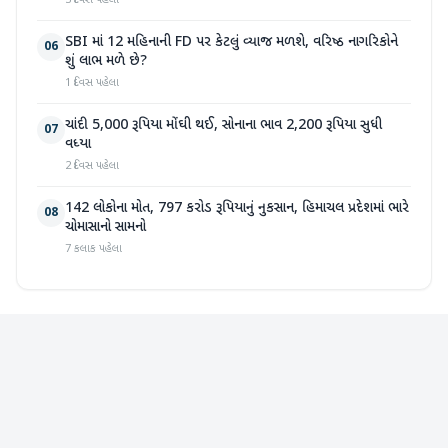
3 દિવસ પહેલા
SBI માં 12 મહિનાની FD પર કેટલું વ્યાજ મળશે, વરિષ્ઠ નાગરિકોને
06
શું લાભ મળે છે?
1 દિવસ પહેલા
ચાંદી 5,000 રૂપિયા મોંઘી થઈ, સોનાના ભાવ 2,200 રૂપિયા સુધી
07
વધ્યા
2 દિવસ પહેલા
142 લોકોના મોત, 797 કરોડ રૂપિયાનું નુકસાન, હિમાચલ પ્રદેશમાં ભારે
08
ચોમાસાનો સામનો
7 કલાક પહેલા