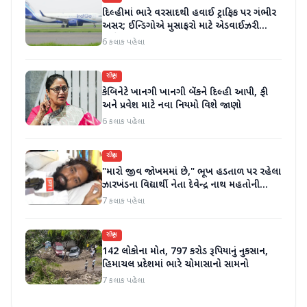
દિલ્હીમાં ભારે વરસાદથી હવાઈ ટ્રાફિક પર ગંભીર
અસર; ઈન્ડિગોએ મુસાફરો માટે એડવાઈઝરી
જાહેર કરી
6 કલાક પહેલા
રાષ્ટ્રીય
કેબિનેટે ખાનગી ખાનગી બેંકને દિલ્હી આપી, ફી
અને પ્રવેશ માટે નવા નિયમો વિશે જાણો
6 કલાક પહેલા
રાષ્ટ્રીય
"મારો જીવ જોખમમાં છે," ભૂખ હડતાળ પર રહેલા
ઝારખંડના વિદ્યાર્થી નેતા દેવેન્દ્ર નાથ મહતોની
તબિયત ખરાબ
7 કલાક પહેલા
રાષ્ટ્રીય
142 લોકોના મોત, 797 કરોડ રૂપિયાનું નુકસાન,
હિમાચલ પ્રદેશમાં ભારે ચોમાસાનો સામનો
7 કલાક પહેલા