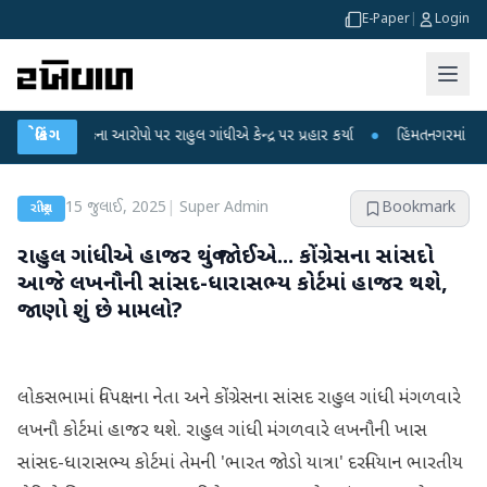
E-Paper
|
Login
 લીકના આરોપો પર રાહુલ ગાંધીએ કેન્દ્ર પર પ્રહાર કર્યા
બ્રેકિંગ
●
હિંમતનગરમાં રહસ્યમય વાય
15 જુલાઈ, 2025
|
Super Admin
Bookmark
રાષ્ટ્રીય
રાહુલ ગાંધીએ હાજર થવું જોઈએ... કોંગ્રેસના સાંસદો
આજે લખનૌની સાંસદ-ધારાસભ્ય કોર્ટમાં હાજર થશે,
જાણો શું છે મામલો?
લોકસભામાં વિપક્ષના નેતા અને કોંગ્રેસના સાંસદ રાહુલ ગાંધી મંગળવારે
લખનૌ કોર્ટમાં હાજર થશે. રાહુલ ગાંધી મંગળવારે લખનૌની ખાસ
સાંસદ-ધારાસભ્ય કોર્ટમાં તેમની 'ભારત જોડો યાત્રા' દરમિયાન ભારતીય