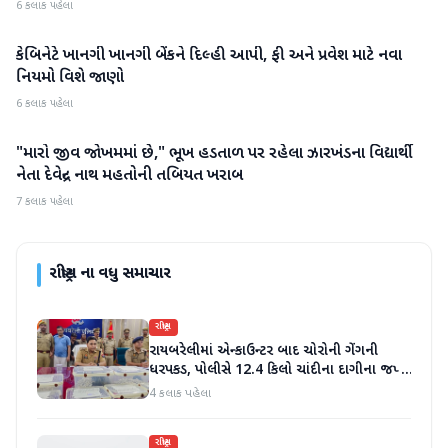
6 કલાક પહેલા
કેબિનેટે ખાનગી ખાનગી બેંકને દિલ્હી આપી, ફી અને પ્રવેશ માટે નવા
રાષ્ટ્રીય
નિયમો વિશે જાણો
6 કલાક પહેલા
"મારો જીવ જોખમમાં છે," ભૂખ હડતાળ પર રહેલા ઝારખંડના વિદ્યાર્થી
રાષ્ટ્રીય
નેતા દેવેન્દ્ર નાથ મહતોની તબિયત ખરાબ
7 કલાક પહેલા
રાષ્ટ્રીય
ના વધુ સમાચાર
રાષ્ટ્રીય
રાયબરેલીમાં એન્કાઉન્ટર બાદ ચોરોની ગેંગની
ધરપકડ, પોલીસે 12.4 કિલો ચાંદીના દાગીના જપ્ત
કર્યા
4 કલાક પહેલા
રાષ્ટ્રીય