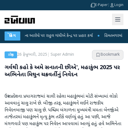
E-Paper
|
Login
લીકના આરોપો પર રાહુલ ગાંધીએ કેન્દ્ર પર પ્રહાર કર્યા
બ્રેકિંગ
●
હિંમતનગરમાં રહસ્યમય વાયર
26 ફેબ્રુઆરી, 2025
|
Super Admin
Bookmark
રાષ્ટ્રીય
ગર્વથી કહો કે અમે સનાતની છીએ', મહાકુંભ 2025 પર
અભિનેતા મિથુન ચક્રવર્તીનું નિવેદન
ઉત્તર પ્રદેશના પ્રયાગરાજમાં ચાલી રહેલા મહાકુંભમાં મોટી સંખ્યામાં લોકો
આવવાનું ચાલુ રાખે છે. બીજી તરફ, મહાકુંભને લઈને રાજકીય
નિવેદનબાજી પણ ચાલુ છે. પશ્ચિમ બંગાળના મુખ્યમંત્રી મમતા બેનર્જીએ
તાજેતરમાં મહાકુંભને મૃત્યુ કુંભ તરીકે વર્ણવ્યું હતું. આ પછી, આજે
મંગળવારે પણ મહાકુંભ પર નિવેદન આપવામાં આવ્યું હતું. હવે અભિનેતા