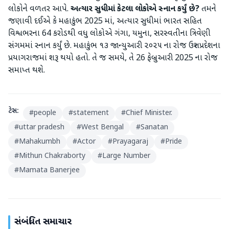
લોકોને વળતર આપે.
અત્યાર સુધીમાં કેટલા લોકોએ સ્નાન કર્યું છે?
તમને
જણાવી દઈએ કે મહાકુંભ 2025 માં, અત્યાર સુધીમાં ભારત સહિત
વિશ્વભરના 64 કરોડથી વધુ લોકોએ ગંગા, યમુના, સરસ્વતીના ત્રિવેણી
સંગમમાં સ્નાન કર્યું છે. મહાકુંભ ૧૩ જાન્યુઆરી ૨૦૨૫ ના રોજ ઉત્તર પ્રદેશના
પ્રયાગરાજમાં શરૂ થયો હતો. તે જ સમયે, તે 26 ફેબ્રુઆરી 2025 ના રોજ
સમાપ્ત થશે.
ટેગ્સ:
#
people
#
statement
#
Chief Minister.
#
uttar pradesh
#
West Bengal
#
Sanatan
#
Mahakumbh
#
Actor
#
Prayagaraj
#
Pride
#
Mithun Chakraborty
#
Large Number
#
Mamata Banerjee
સંબંધિત સમાચાર