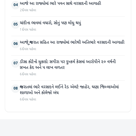
આજે આ રાજ્યોમાં ભારે પવન સાથે વરસાદની આગાહી
04
2 દિવસ પહેલા
ચાંદીના ભાવમાં વધારો, સોનું પણ મોંઘુ થયું
05
1 દિવસ પહેલા
આજે ગુજરાત સહિત આ રાજ્યોમાં ભારેથી અતિભારે વરસાદની આગાહી
06
6 દિવસ પહેલા
ડીસા કોર્ટનો ચુકાદો: સગીરા પર દુષ્કર્મ કેસમાં આરોપીને ૨૦ વર્ષની
07
સખત કેદ અને ૫ લાખ વળતર
6 દિવસ પહેલા
ગુજરાતમાં ભારે વરસાદને લઈને રેડ એલર્ટ જાહેર, ઘણા જિલ્લાઓમાં
08
શાળાઓ અને કોલેજો બંધ
6 દિવસ પહેલા