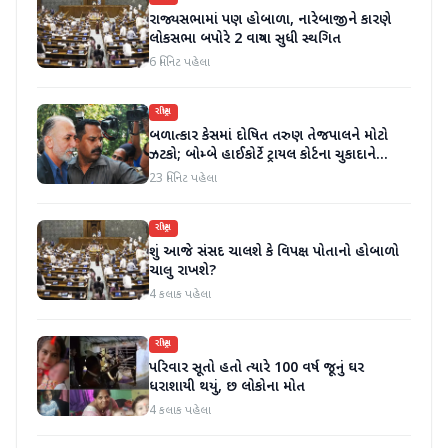
રાજ્યસભામાં પણ હોબાળા, નારેબાજીને કારણે
લોકસભા બપોરે 2 વાગ્યા સુધી સ્થગિત
6 મિનિટ પહેલા
રાષ્ટ્રીય
બળાત્કાર કેસમાં દોષિત તરુણ તેજપાલને મોટો
ઝટકો; બોમ્બે હાઈકોર્ટે ટ્રાયલ કોર્ટના ચુકાદાને
ઉલટાવી દીધો
23 મિનિટ પહેલા
રાષ્ટ્રીય
શું આજે સંસદ ચાલશે કે વિપક્ષ પોતાનો હોબાળો
ચાલુ રાખશે?
4 કલાક પહેલા
રાષ્ટ્રીય
પરિવાર સૂતો હતો ત્યારે 100 વર્ષ જૂનું ઘર
ધરાશાયી થયું, છ લોકોના મોત
4 કલાક પહેલા