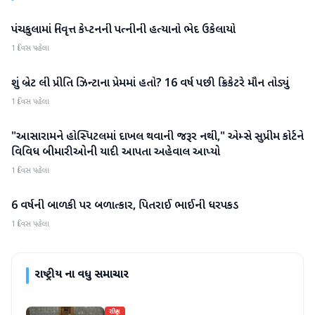
પંચકુલામાં નિવૃત્ત કેપ્ટનની પત્નીની હત્યાનો ભેદ ઉકેલાયો
રાષ્ટ્રીય
1 દિવસ પહેલા
શું બ્રેટ લી પ્રીતિ ઝિન્ટાના પ્રેમમાં હતો? 16 વર્ષ પછી ક્રિકેટરે મૌન તોડ્યું
રાષ્ટ્રીય
1 દિવસ પહેલા
"આસારામને હોસ્પિટલમાં દાખલ થવાની જરૂર નથી," એમ્સે સુપ્રીમ કોર્ટને
રાષ્ટ્રીય
વિવિધ બીમારીઓની યાદી આપતા અહેવાલ આપ્યો
1 દિવસ પહેલા
6 વર્ષની બાળકી પર બળાત્કાર, પિતરાઈ ભાઈની ધરપકડ
રાષ્ટ્રીય
1 દિવસ પહેલા
રાષ્ટ્રીય
ના વધુ સમાચાર
રાષ્ટ્રીય