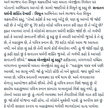
અને ભાજપ નેતા મિથુન ચક્રવર્તીએ પણ મમતા બેનર્જીના નિવેદન પર
પોતાનો અભિપ્રાય આપ્યો છે. ચાલો જાણીએ કે મિથુને શું કહ્યું છે.
સનાતન
ધર્મની શક્તિ દેખાઈ - મિથુન
અભિનેતા અને ભાજપ નેતા મિથુન
ચક્રવર્તીએ કહ્યું, "તેઓ કહેશે કે આ બધું ખોટું છે, પણ શું આંખો જે જોઈ
રહી છે તે ખોટું છે? શું 70 કરોડ લોકો પવિત્ર સ્નાન કરી રહ્યા છે તે ખોટું છે?
ફક્ત ધ્યાનમાં રાખો કે લોકોએ સનાતન ધર્મની શક્તિ જોઈ છે. તો ગર્વથી
કહો કે આપણે સનાતની છીએ. હું કહું છું કે તમારી આંખોથી જુઓ કે તે શું
છે, તે મહાકુંભ છે, તે પવિત્ર સ્નાન છે, 70 કરોડ લોકો આમ જ આવતા
નથી. મને કોણ શું કહે છે તેની સાથે કોઈ લેવાદેવા નથી. હું જે જોઈ રહ્યો છું,
હું કહી રહ્યો છું કે સનાતન ધર્મની શક્તિ જુઓ. તો ગર્વથી કહો કે આપણે
સનાતની છીએ."
મમતા બેનર્જીએ શું કહ્યું?
હકીકતમાં, મંગળવારે પશ્ચિમ
બંગાળના મુખ્યમંત્રી મમતા બેનર્જીએ કહ્યું હતું કે- "મહાકુંભ ૧૪૪ વર્ષ પછી
આવશે, આ સાચું નથી. જો હું ખોટો હોઉં તો મને સુધારો. જ્યાં સુધી મને
ખબર છે, પવિત્ર સ્નાનની વ્યવસ્થા દર વર્ષે થાય છે. અમે ગંગાસાગર
મેળાનું આયોજન કરીએ છીએ. તેથી હું પવિત્ર સ્નાન વિશે જાણું છું. મેં
ક્યારેય મહાકુંભમાં પવિત્ર સ્નાન કરનારા યાત્રાળુઓ વિશે કહ્યું નથી, હું
તેમનો આદર કરું છું. હું ત્યાંની વ્યવસ્થા અને તૈયારીઓ વિશે વાત કરી રહ્યો
છું. જો કોઈ યોજના નહીં હોય, તો લોકોને મુશ્કેલી પડશે. હું અપીલ કરું છું
કે યોગી સરકાર ૨૦૨૫ ના મહાકુંભમાં થયેલી ભાગદોડમાં મૃત્યુ પામેલા