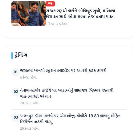
રાષ્ટ્રીય
રાજકારણથી લઈને બોલિવૂડ સુધી, મલ્લિકા
શેરાવત સાથે જોવા મળ્યા તેજ પ્રતાપ યાદવ
17 કલાક પહેલા
ટ્રેન્ડિંગ
ગુજરાતમાં ખાનગી ટ્યુશન ક્લાસીસ પર આવશે કડક કાયદો
01
6 દિવસ પહેલા
નેનાવા-સાંચોર હાઈવે પર ખાડાઓનું સામ્રાજ્ય બિસ્માર રસ્તાથી
02
વાહનચાલકો પરેશાન
20 કલાક પહેલા
પાલનપુર-ડીસા હાઇવે પર એસઓજી પોલીસે 19.80 લાખનું મોર્ફિન
03
હિરોઈન ઝડપી પાડ્યું
20 કલાક પહેલા