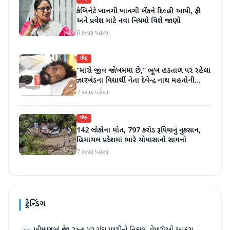
કેબિનેટે ખાનગી ખાનગી બેંકને દિલ્હી આપી, ફી
અને પ્રવેશ માટે નવા નિયમો વિશે જાણો
6 કલાક પહેલા
રાષ્ટ્રીય
"મારો જીવ જોખમમાં છે," ભૂખ હડતાળ પર રહેલા
ઝારખંડના વિદ્યાર્થી નેતા દેવેન્દ્ર નાથ મહતોની
તબિયત ખરાબ
7 કલાક પહેલા
રાષ્ટ્રીય
142 લોકોના મોત, 797 કરોડ રૂપિયાનું નુકસાન,
હિમાચલ પ્રદેશમાં ભારે ચોમાસાનો સામનો
7 કલાક પહેલા
ટ્રેન્ડિંગ