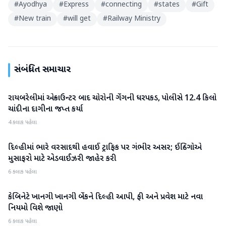
#
Ayodhya
#
Express
#
connecting
#
states
#
Gift
#
New train
#
will get
#
Railway Ministry
સંબંધિત સમાચાર
રાયબરેલીમાં એન્કાઉન્ટર બાદ ચોરોની ગેંગની ધરપકડ, પોલીસે 12.4 કિલો
રાષ્ટ્રીય
ચાંદીના દાગીના જપ્ત કર્યા
4 કલાક પહેલા
દિલ્હીમાં ભારે વરસાદથી હવાઈ ટ્રાફિક પર ગંભીર અસર; ઈન્ડિગોએ
રાષ્ટ્રીય
મુસાફરો માટે એડવાઈઝરી જાહેર કરી
6 કલાક પહેલા
કેબિનેટે ખાનગી ખાનગી બેંકને દિલ્હી આપી, ફી અને પ્રવેશ માટે નવા
રાષ્ટ્રીય
નિયમો વિશે જાણો
6 કલાક પહેલા