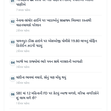
ખીમાણામાં જાહેર રસ્તા પર ગંદા પાણીનો નિકાલ, વેપારીઓ આકરા
01
પાણીએ
7 કલાક પહેલા
નેનાવા-સાંચોર હાઈવે પર ખાડાઓનું સામ્રાજ્ય બિસ્માર રસ્તાથી
02
વાહનચાલકો પરેશાન
2 દિવસ પહેલા
પાલનપુર-ડીસા હાઇવે પર એસઓજી પોલીસે 19.80 લાખનું મોર્ફિન
03
હિરોઈન ઝડપી પાડ્યું
2 દિવસ પહેલા
આજે આ રાજ્યોમાં ભારે પવન સાથે વરસાદની આગાહી
04
3 દિવસ પહેલા
ચાંદીના ભાવમાં વધારો, સોનું પણ મોંઘુ થયું
05
3 દિવસ પહેલા
SBI માં 12 મહિનાની FD પર કેટલું વ્યાજ મળશે, વરિષ્ઠ નાગરિકોને
06
શું લાભ મળે છે?
1 દિવસ પહેલા