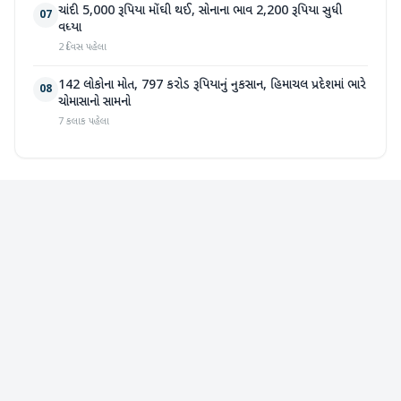
ચાંદી 5,000 રૂપિયા મોંઘી થઈ, સોનાના ભાવ 2,200 રૂપિયા સુધી
07
વધ્યા
2 દિવસ પહેલા
142 લોકોના મોત, 797 કરોડ રૂપિયાનું નુકસાન, હિમાચલ પ્રદેશમાં ભારે
08
ચોમાસાનો સામનો
7 કલાક પહેલા