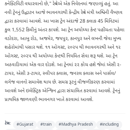
કનેક્ટિવિટી વધારવાનો છે," રેલ્વેએ એક નિવેદનમાં જણાવ્યું હતું. આ
નવી ટ્રેનનું ઉદ્ઘાટન આજે ભાવનગરથી કેન્દ્રીય રેલ્વે મંત્રી અશ્વિની વૈષ્ણવ
દ્વારા કરવામાં આવશે. આ ખાસ ટ્રેન અંદાજે 28 કલાક 45 મિનિટમાં
કુલ 1,552 કિમીનું અંતર કાપશે. આ ટ્રેન અયોધ્યા કેન્ટ પહોંચતા પહેલા
વડોદરા, આબુ રોડ, અજમેર, જયપુર, કાનપુર અને લખનૌ જેવા મુખ્ય
શહેરોમાંથી પસાર થશે. ૧૧ ઓગસ્ટ, ૨૦૨૫ થી ભાવનગરથી અને ૧૨
ઓગસ્ટ, ૨૦૨૫ થી અયોધ્યા કેન્ટથી નિયમિત સેવા શરૂ થશે. આ ટ્રેન
અઠવાડિયામાં એક વાર દોડશે. આ ટ્રેનમાં ૨૨ કોચ હશે જેમાં એસી ૨-
ટાયર, એસી ૩-ટાયર, સ્લીપર ક્લાસ, જનરલ ક્લાસ અને પાર્સલ/
લગેજ વાનનો સમાવેશ થાય છે. સમગ્ર રૂટનું વીજળીકરણ કરવામાં
આવશે અને ઇલેક્ટ્રિક એન્જિન દ્વારા સંચાલિત કરવામાં આવશે. ટ્રેનનું
પ્રાથમિક જાળવણી ભાવનગર ખાતે કરવામાં આવશે.
ટેગ્સ:
#
Gujarat
#
train
#
Madhya Pradesh
#
including