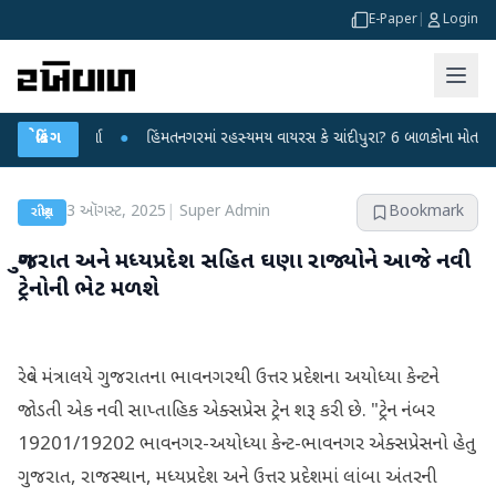
E-Paper
|
Login
હાર કર્યા
બ્રેકિંગ
●
હિંમતનગરમાં રહસ્યમય વાયરસ કે ચાંદીપુરા? 6 બાળકોના મોતથી ફફડાટ
3 ઑગસ્ટ, 2025
|
Super Admin
Bookmark
રાષ્ટ્રીય
ગુજરાત અને મધ્યપ્રદેશ સહિત ઘણા રાજ્યોને આજે નવી
ટ્રેનોની ભેટ મળશે
રેલ્વે મંત્રાલયે ગુજરાતના ભાવનગરથી ઉત્તર પ્રદેશના અયોધ્યા કેન્ટને
જોડતી એક નવી સાપ્તાહિક એક્સપ્રેસ ટ્રેન શરૂ કરી છે. "ટ્રેન નંબર
19201/19202 ભાવનગર-અયોધ્યા કેન્ટ-ભાવનગર એક્સપ્રેસનો હેતુ
ગુજરાત, રાજસ્થાન, મધ્યપ્રદેશ અને ઉત્તર પ્રદેશમાં લાંબા અંતરની