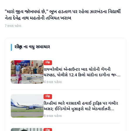
"મારો જીવ જોખમમાં છે," ભૂખ હડતાળ પર રહેલા ઝારખંડના વિદ્યાર્થી
રાષ્ટ્રીય
નેતા દેવેન્દ્ર નાથ મહતોની તબિયત ખરાબ
7 કલાક પહેલા
રાષ્ટ્રીય
ના વધુ સમાચાર
રાષ્ટ્રીય
રાયબરેલીમાં એન્કાઉન્ટર બાદ ચોરોની ગેંગની
ધરપકડ, પોલીસે 12.4 કિલો ચાંદીના દાગીના જપ્ત
કર્યા
4 કલાક પહેલા
રાષ્ટ્રીય
દિલ્હીમાં ભારે વરસાદથી હવાઈ ટ્રાફિક પર ગંભીર
અસર; ઈન્ડિગોએ મુસાફરો માટે એડવાઈઝરી
જાહેર કરી
6 કલાક પહેલા
રાષ્ટ્રીય