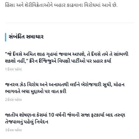
હિંસા અને શેરી વિક્રેતાઓને બહાર કાઢવાના વિરોધમાં આવે છે.
સંબંધિત સમાચાર
"જે દિવસે અમિત શાહ ગૃહમાં જવાબ આપશે, તે દિવસે તમે તે સાંભળી
રાજકારણ
શકશો નહીં," કિરેન રિજિજુએ વિપક્ષી પાર્ટીઓ પર પ્રહાર કર્યા
1 દિવસ પહેલા
જનરલ ઝેડ વિરોધ અને અનામતથી લઈને બેરોજગારી સુધી, મોહન
રાજકારણ
ભાગવતે બધા મુદ્દાઓ પર વાત કરી
2 દિવસ પહેલા
જાતીય શોષણના કેસમાં 10 વર્ષની જેલની સજા ફટકાર્યા બાદ તરુણ
રાજકારણ
તેજપાલનું પહેલું નિવેદન
3 દિવસ પહેલા