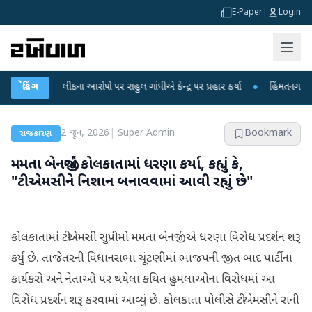
E-Paper
|
Login
ક્ષા લીકના આરોપો પર રાહુલ ગાંધીએ કેન્દ્ર પર પ્રહાર કર્યા
બ્રેકિંગ
●
હિંમતનગરમાં રહસ્યમય
2 જૂન, 2026
|
Super Admin
Bookmark
રાજકારણ
મમતા બેનર્જીએ કોલકાતામાં ધરણા કર્યા, કહ્યું કે,
"ટીએમસીને નિશાન બનાવવામાં આવી રહ્યું છે"
કોલકાતામાં ટીએમસી સુપ્રીમો મમતા બેનર્જીએ ધરણા વિરોધ પ્રદર્શન શરૂ
કર્યું છે. તાજેતરની વિધાનસભા ચૂંટણીમાં ભાજપની જીત બાદ પાર્ટીના
કાર્યકરો અને નેતાઓ પર થયેલા કથિત હુમલાઓના વિરોધમાં આ
વિરોધ પ્રદર્શન શરૂ કરવામાં આવ્યું છે. કોલકાતા પોલીસે ટીએમસીને રાની