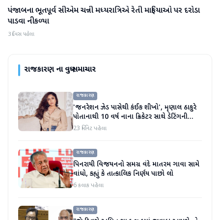
પંજાબના ભૂતપૂર્વ સીએમ ચન્ની મધ્યરાત્રિએ રેતી માફિયાઓ પર દરોડા
રાજકારણ
પાડવા નીકળ્યા
3 દિવસ પહેલા
રાજકારણ
ના વધુ સમાચાર
રાજકારણ
'જનરેશન ઝેડ પાસેથી કંઈક શીખો', મૃણાલ ઠાકુરે
પોતાનાથી 10 વર્ષ નાના ક્રિકેટર સાથે ડેટિંગની
અફવાઓ પર મૌન તોડ્યું
23 મિનિટ પહેલા
રાજકારણ
પિનરાયી વિજયનનો સમગ્ર વંદે માતરમ ગાવા સામે
વાંધો, કહ્યું કે તાત્કાલિક નિર્ણય પાછો લો
6 કલાક પહેલા
રાજકારણ