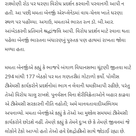
રાશ્મોણી રોડ પર ધરણા વિરોધ પ્રદર્શન કરવાની પરવાનગી આપી ન
હતી. આ પછી, મમતા બેનર્જી એસ્પ્લેનેડમાં વાય-ચેનલ ખાતે ધરણા
સ્થળ પર પહોંચ્યા. અગાઉ, મમતાએ ભારત રત્ન ડૉ. બી.આર.
આંબેડકરની પ્રતિમાને શ્રદ્ધાંજલિ આપી. વિરોધ પ્રદર્શન માટે રવાના થતા
પહેલા બેનર્જી ભારતના બંધારણનું પુસ્તક પણ હાથમાં રાખતા જોવા
મળ્યા હતા.
મમતા બેનર્જીએ કહ્યું કે ભાજપે બંગાળ વિધાનસભા ચૂંટણી જીતવા માટે
294 માંથી 177 બેઠકો પર મત ગણતરીમાં ગોટાળો કર્યો. પોલીસ
ટીએમસી કાર્યકરોને પ્રદર્શનોમાં ભાગ ન લેવાની ધમકી આપી રહી છે, પરંતુ
તેઓ વિરોધ ચાલુ રાખશે. પુનર્વસન વિના શેરી વિક્રેતાઓને બહાર કાઢવા
એ ટીએમસી સરકારની નીતિ નહોતી; અમે માનવતાવાદી અભિગમ
અપનાવ્યો. મમતા બેનર્જીએ કહ્યું કે તેઓ આ મુશ્કેલ સમયમાં ટીએમસી
કાર્યકરોને છોડશે નહીં. તેમણે કહ્યું કે તેમને દુઃખ છે કે તેમણે જીવનમાં જે
લોકોને ટેકો આપ્યો હતો તેઓ હવે દેશદ્રોહીઓ સાથે જોડાઈ રહ્યા છે.