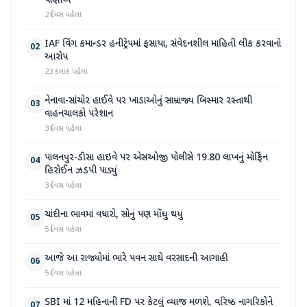
પાણીએ
2 દિવસ પહેલા
IAF વિંગ કમાન્ડર હનીટ્રેપમાં ફસાયા, સંવેદનશીલ માહિતી લીક કરવાનો
02
આરોપ
23 કલાક પહેલા
નેનાવા-સાંચોર હાઈવે પર ખાડાઓનું સામ્રાજ્ય બિસ્માર રસ્તાથી
03
વાહનચાલકો પરેશાન
3 દિવસ પહેલા
પાલનપુર-ડીસા હાઇવે પર એસઓજી પોલીસે 19.80 લાખનું મોર્ફિન
04
હિરોઈન ઝડપી પાડ્યું
3 દિવસ પહેલા
ચાંદીના ભાવમાં વધારો, સોનું પણ મોંઘુ થયું
05
5 દિવસ પહેલા
આજે આ રાજ્યોમાં ભારે પવન સાથે વરસાદની આગાહી
06
5 દિવસ પહેલા
SBI માં 12 મહિનાની FD પર કેટલું વ્યાજ મળશે, વરિષ્ઠ નાગરિકોને
07