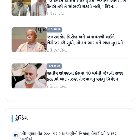
"જે દિવસે અમિત શાહ ગૃહમાં જવાબ આપશે, તે
દિવસે તમે તે સાંભળી શકશો નહીં," કિરેન
રિજિજુએ વિપક્ષી પાર્ટીઓ પર પ્રહાર કર્યા
1 દિવસ પહેલા
રાજકારણ
જનરલ ઝેડ વિરોધ અને અનામતથી લઈને
બેરોજગારી સુધી, મોહન ભાગવતે બધા મુદ્દાઓ
પર વાત કરી
2 દિવસ પહેલા
રાજકારણ
જાતીય શોષણના કેસમાં 10 વર્ષની જેલની સજા
ફટકાર્યા બાદ તરુણ તેજપાલનું પહેલું નિવેદન
3 દિવસ પહેલા
ટ્રેન્ડિંગ
ખીમાણામાં જાહેર રસ્તા પર ગંદા પાણીનો નિકાલ, વેપારીઓ આકરા
01