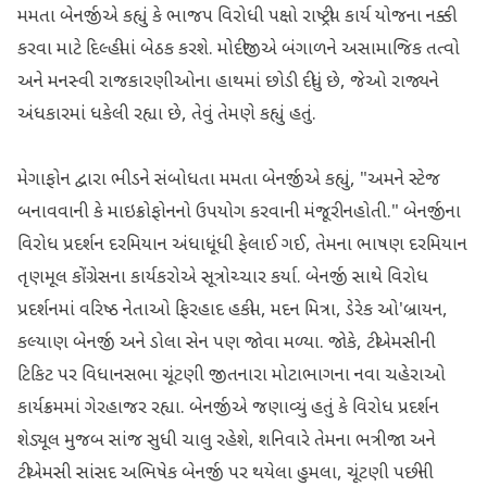
મમતા બેનર્જીએ કહ્યું કે ભાજપ વિરોધી પક્ષો રાષ્ટ્રીય કાર્ય યોજના નક્કી
કરવા માટે દિલ્હીમાં બેઠક કરશે. મોદીજીએ બંગાળને અસામાજિક તત્વો
અને મનસ્વી રાજકારણીઓના હાથમાં છોડી દીધું છે, જેઓ રાજ્યને
અંધકારમાં ધકેલી રહ્યા છે, તેવું તેમણે કહ્યું હતું.
મેગાફોન દ્વારા ભીડને સંબોધતા મમતા બેનર્જીએ કહ્યું, "અમને સ્ટેજ
બનાવવાની કે માઇક્રોફોનનો ઉપયોગ કરવાની મંજૂરી નહોતી." બેનર્જીના
વિરોધ પ્રદર્શન દરમિયાન અંધાધૂંધી ફેલાઈ ગઈ, તેમના ભાષણ દરમિયાન
તૃણમૂલ કોંગ્રેસના કાર્યકરોએ સૂત્રોચ્ચાર કર્યા. બેનર્જી સાથે વિરોધ
પ્રદર્શનમાં વરિષ્ઠ નેતાઓ ફિરહાદ હકીમ, મદન મિત્રા, ડેરેક ઓ'બ્રાયન,
કલ્યાણ બેનર્જી અને ડોલા સેન પણ જોવા મળ્યા. જોકે, ટીએમસીની
ટિકિટ પર વિધાનસભા ચૂંટણી જીતનારા મોટાભાગના નવા ચહેરાઓ
કાર્યક્રમમાં ગેરહાજર રહ્યા. બેનર્જીએ જણાવ્યું હતું કે વિરોધ પ્રદર્શન
શેડ્યૂલ મુજબ સાંજ સુધી ચાલુ રહેશે, શનિવારે તેમના ભત્રીજા અને
ટીએમસી સાંસદ અભિષેક બેનર્જી પર થયેલા હુમલા, ચૂંટણી પછીની