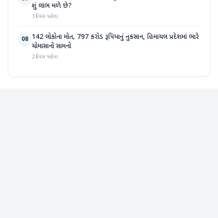
શું લાભ મળે છે?
3 દિવસ પહેલા
142 લોકોના મોત, 797 કરોડ રૂપિયાનું નુકસાન, હિમાચલ પ્રદેશમાં ભારે
08
ચોમાસાનો સામનો
2 દિવસ પહેલા