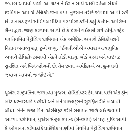
જવાબ આપવો પડશે. આ ઘટનાને ઈરાન સાથે ચાલી રહેલા સંઘર્ષ
દરમિયાન અપાચે હેલિકોપ્ટરના પ્રથમ નુકસાન તરીકે જોવામાં આવી રહી
છે. ડોનાલ્ડ ટ્રમ્પે સોશિયલ મીડિયા પર પોસ્ટ કરીને કહ્યું કે તેમને અમેરિકન
સૈન્ય દ્વારા જાણ કરવામાં આવી છે કે ઇરાને ગઈકાલે રાત્રે હોર્મુઝ સ્ટ્રેટ
પર નિયમિત પેટ્રોલિંગ દરમિયાન એક અમેરિકન અપાચે હેલિકોપ્ટરને
નિશાન બનાવ્યું હતું. ટ્રમ્પે લખ્યું, "ઈરાનીઓએ અમારા અત્યાધુનિક
અપાચે હેલિકોપ્ટરમાંથી એકને તોડી પાડ્યું. બોર્ડ પરના બંને પાઇલટ
સુરક્ષિત અને બિન-જોખમી છે. તેમ છતાં, અમેરિકાએ આ હુમલાનો
જવાબ આપવો જ જોઇએ."
યુએસ રાષ્ટ્રપતિના જણાવ્યા મુજબ, હેલિકોપ્ટર ક્રેશ થયા પછી એક ડ્રોન
બોટ ઘટનાસ્થળે પહોંચી અને બંને પાઇલટ્સને સુરક્ષિત રીતે બચાવી
લીધા. બંનેને ઇજા વિના એરલિફ્ટ કરીને સલામત સ્થળે લઈ જવામાં
આવ્યા. દરમિયાન, યુએસ સેન્ટ્રલ કમાન્ડ (સેન્ટકોમ) એ પણ પુષ્ટિ આપી
કે ઓમાનના દરિયાકાંઠે પ્રાદેશિક પાણીમાં નિયમિત પેટ્રોલિંગ દરમિયાન