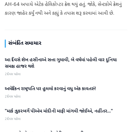
AH-64 અપાચે એટેક હેલિકોપ્ટર ક્રેશ થયું હતું. જોકે, સેન્ટકોમે ક્રેશનું
કારણ જાહેર કર્યું નથી અને કહ્યું કે તપાસ શરૂ કરવામાં આવી છે.
સંબંધિત સમાચાર
આ દિવસે શેખ હસીનાએ સત્તા ગુમાવી, બે વર્ષમાં પહેલી વાર દુનિયા
આંતરરાષ્ટ્રીય
સમક્ષ હાજર થશે
2 દિવસ પહેલા
અમેરિકન રાષ્ટ્રપતિ પર હુમલો કરવાનું વધુ એક કાવતરું!
આંતરરાષ્ટ્રીય
2 દિવસ પહેલા
"માર્ક ઝુકરબર્ગે પીએમ મોદીની માફી માંગવી જોઈએ, નહીંતર..."
આંતરરાષ્ટ્રીય
2 દિવસ પહેલા