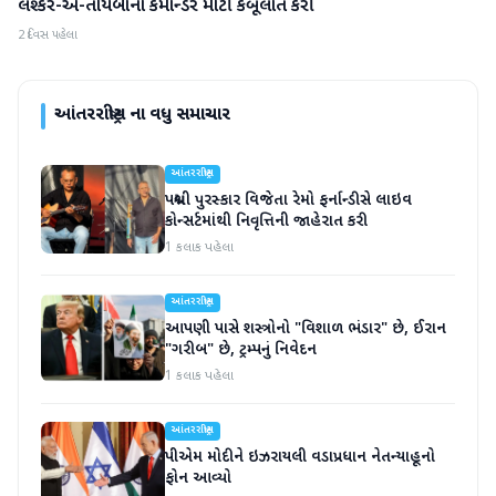
લશ્કર-એ-તોયબાના કમાન્ડરે મોટી કબૂલાત કરી
આંતરરાષ્ટ્રીય
2 દિવસ પહેલા
આંતરરાષ્ટ્રીય
ના વધુ સમાચાર
આંતરરાષ્ટ્રીય
પદ્મશ્રી પુરસ્કાર વિજેતા રેમો ફર્નાન્ડીસે લાઇવ
કોન્સર્ટમાંથી નિવૃત્તિની જાહેરાત કરી
1 કલાક પહેલા
આંતરરાષ્ટ્રીય
આપણી પાસે શસ્ત્રોનો "વિશાળ ભંડાર" છે, ઈરાન
"ગરીબ" છે, ટ્રમ્પનું નિવેદન
1 કલાક પહેલા
આંતરરાષ્ટ્રીય
પીએમ મોદીને ઇઝરાયલી વડાપ્રધાન નેતન્યાહૂનો
ફોન આવ્યો