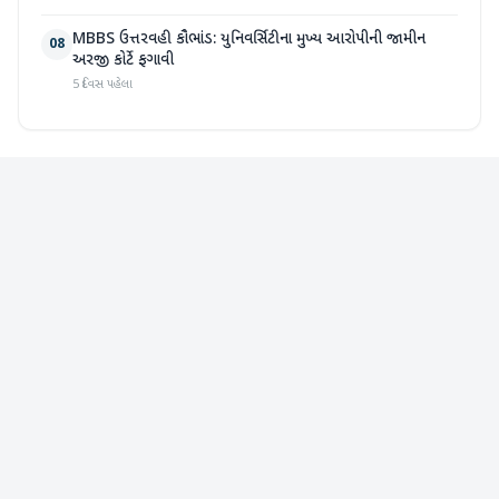
MBBS ઉત્તરવહી કૌભાંડ: યુનિવર્સિટીના મુખ્ય આરોપીની જામીન
08
અરજી કોર્ટે ફગાવી
5 દિવસ પહેલા