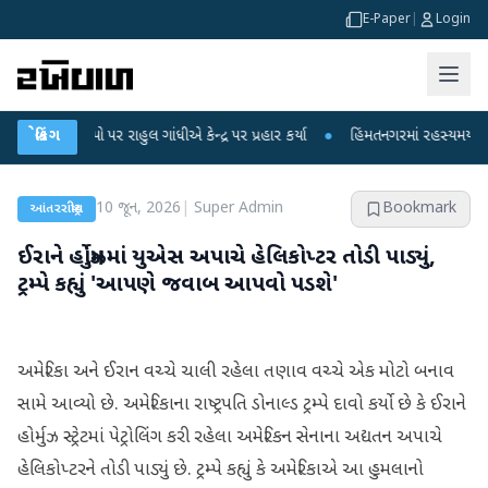
E-Paper
|
Login
રોપો પર રાહુલ ગાંધીએ કેન્દ્ર પર પ્રહાર કર્યા
બ્રેકિંગ
●
હિંમતનગરમાં રહસ્યમય વાયરસ કે ચ
10 જૂન, 2026
|
Super Admin
Bookmark
આંતરરાષ્ટ્રીય
ઈરાને હોર્મુઝમાં યુએસ અપાચે હેલિકોપ્ટર તોડી પાડ્યું,
ટ્રમ્પે કહ્યું 'આપણે જવાબ આપવો પડશે'
અમેરિકા અને ઈરાન વચ્ચે ચાલી રહેલા તણાવ વચ્ચે એક મોટો બનાવ
સામે આવ્યો છે. અમેરિકાના રાષ્ટ્રપતિ ડોનાલ્ડ ટ્રમ્પે દાવો કર્યો છે કે ઈરાને
હોર્મુઝ સ્ટ્રેટમાં પેટ્રોલિંગ કરી રહેલા અમેરિકન સેનાના અદ્યતન અપાચે
હેલિકોપ્ટરને તોડી પાડ્યું છે. ટ્રમ્પે કહ્યું કે અમેરિકાએ આ હુમલાનો