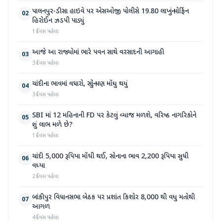
પાલનપુર-ડીસા હાઇવે પર એસઓજી પોલીસે 19.80 લાખનું મોર્ફિન
02
હિરોઈન ઝડપી પાડ્યું
1 દિવસ પહેલા
આજે આ રાજ્યોમાં ભારે પવન સાથે વરસાદની આગાહી
03
3 દિવસ પહેલા
ચાંદીના ભાવમાં વધારો, સોનું પણ મોંઘુ થયું
04
3 દિવસ પહેલા
SBI માં 12 મહિનાની FD પર કેટલું વ્યાજ મળશે, વરિષ્ઠ નાગરિકોને
05
શું લાભ મળે છે?
1 દિવસ પહેલા
ચાંદી 5,000 રૂપિયા મોંઘી થઈ, સોનાના ભાવ 2,200 રૂપિયા સુધી
06
વધ્યા
2 દિવસ પહેલા
બાંકીપુર વિધાનસભા બેઠક પર પ્રશાંત કિશોર 8,000 થી વધુ મતોથી
07
આગળ
4 દિવસ પહેલા