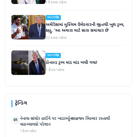
19 કલાક પહેલા
આંતરરાષ્ટ્રીય
અમેરિકામાં મુસ્લિમ ઉમેદવારની જીતથી ખુશ ટ્રમ્પ,
કહ્યું, 'આ અમારા માટે સારા સમાચાર છે'
22 કલાક પહેલા
આંતરરાષ્ટ્રીય
ડોનાલ્ડ ટ્રમ્પ માંડ માંડ બચી ગયા!
1 દિવસ પહેલા
ટ્રેન્ડિંગ
નેનાવા-સાંચોર હાઈવે પર ખાડાઓનું સામ્રાજ્ય બિસ્માર રસ્તાથી
01
વાહનચાલકો પરેશાન
1 દિવસ પહેલા