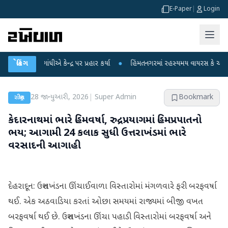
E-Paper
|
Login
 ગાંધીએ કેન્દ્ર પર પ્રહાર કર્યા
બ્રેકિંગ
●
હિંમતનગરમાં રહસ્યમય વાયરસ કે ચાંદીપુરા? 6 બ
28 જાન્યુઆરી, 2026
|
Super Admin
Bookmark
રાષ્ટ્રીય
કેદારનાથમાં ભારે હિમવર્ષા, રુદ્રપ્રયાગમાં હિમપ્રપાતનો
ભય; આગામી 24 કલાક સુધી ઉત્તરાખંડમાં ભારે
વરસાદની આગાહી
દેહરાદૂન: ઉત્તરાખંડના ઊંચાઈવાળા વિસ્તારોમાં મંગળવારે ફરી બરફવર્ષા
થઈ. એક અઠવાડિયા કરતાં ઓછા સમયમાં રાજ્યમાં બીજી વખત
બરફવર્ષા થઈ છે. ઉત્તરાખંડના ઊંચા પહાડી વિસ્તારોમાં બરફવર્ષા અને