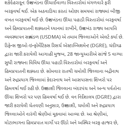
શકેદેહરાદૂન: ઉત્તરાખંડના ઊંચાઈવાળા વિસ્તારોમાં મંગળવારે ફરી
બરફવર્ષા થઈ. એક અઠવાડિયા કરતાં ઓછા સમયમાં રાજ્યમાં બીજી
વખત બરફવર્ષા થઈ છે. ઉત્તરાખંડના ઊંચા પહાડી વિસ્તારોમાં બરફવર્ષા
અને હિમપ્રપાતની શક્યતાને ધ્યાનમાં રાખીને, ઉત્તરાખંડ રાજ્ય આપત્તિ
વ્યવસ્થાપન સત્તામંડળ (USDMA) એ તમામ જિલ્લાઓને એલર્ટ કર્યા છે.
ડિફેન્સ જીઓ-ઇન્ફોર્મેટિક્સ રિસર્ચ એસ્ટાબ્લિશમેન્ટ (DGRE), ચંદીગઢ
દ્વારા જારી કરાયેલી આગાહી મુજબ, 28 જાન્યુઆરીએ સાંજે 5 વાગ્યા
સુધી રાજ્યના વિવિધ ઊંચા પહાડી વિસ્તારોમાં બરફવર્ષા અને
હિમપ્રપાતની શક્યતા છે. સોમવાર રાતથી ચમોલી જિલ્લાના બદ્રીનાથ
અને રુદ્રપ્રયાગ જિલ્લામાં કેદારનાથ અને આસપાસના શિખરો પર
હિમવર્ષા થઈ રહી છે. ઉત્તરકાશી જિલ્લાના બંદરપંચ અને અન્ય પર્વતોના
ઊંચા શિખરો પર પણ હિમવર્ષા થઈ છે. વન નિર્દેશાલય (DGRE) દ્વારા
જારી કરાયેલી ચેતવણી અનુસાર, ઉત્તરકાશી, ચમોલી અને રુદ્રપ્રયાગ
જિલ્લાઓને નારંગી શ્રેણીમાં મૂકવામાં આવ્યા છે. આ શ્રેણીમાં,
મોટાભાગના હિમપ્રપાત માર્ગો પર ઊંડો અને અસ્થિર બરફ હાજર છે,