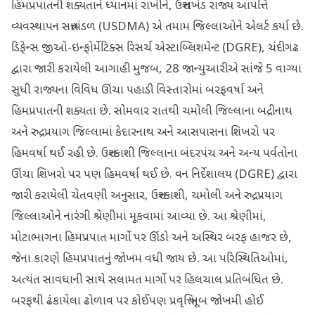
હિમપ્રપાતની શક્યતાને ધ્યાનમાં રાખીને, ઉત્તરાખંડ રાજ્ય આપત્તિ
વ્યવસ્થાપન સત્તામંડળ (USDMA) એ તમામ જિલ્લાઓને એલર્ટ કર્યા છે.
ડિફેન્સ જીઓ-ઇન્ફોર્મેટિક્સ રિસર્ચ એસ્ટાબ્લિશમેન્ટ (DGRE), ચંદીગઢ
દ્વારા જારી કરાયેલી આગાહી મુજબ, 28 જાન્યુઆરીએ સાંજે 5 વાગ્યા
સુધી રાજ્યના વિવિધ ઊંચા પહાડી વિસ્તારોમાં બરફવર્ષા અને
હિમપ્રપાતની શક્યતા છે. સોમવાર રાતથી ચમોલી જિલ્લાના બદ્રીનાથ
અને રુદ્રપ્રયાગ જિલ્લામાં કેદારનાથ અને આસપાસના શિખરો પર
હિમવર્ષા થઈ રહી છે. ઉત્તરકાશી જિલ્લાના બંદરપંચ અને અન્ય પર્વતોના
ઊંચા શિખરો પર પણ હિમવર્ષા થઈ છે. વન નિર્દેશાલય (DGRE) દ્વારા
જારી કરાયેલી ચેતવણી અનુસાર, ઉત્તરકાશી, ચમોલી અને રુદ્રપ્રયાગ
જિલ્લાઓને નારંગી શ્રેણીમાં મૂકવામાં આવ્યા છે. આ શ્રેણીમાં,
મોટાભાગના હિમપ્રપાત માર્ગો પર ઊંડો અને અસ્થિર બરફ હાજર છે,
જેના કારણે હિમપ્રપાતનું જોખમ વધી જાય છે. આ પરિસ્થિતિઓમાં,
અત્યંત સાવધાની સાથે સલામત માર્ગો પર હિલચાલ પ્રતિબંધિત છે.
બરફથી ઢંકાયેલા ઢોળાવ પર કોઈપણ પ્રવૃત્તિ ખૂબ જોખમી હોઈ