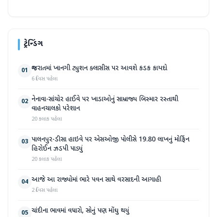
ટ્રેન્ડિંગ
ગુજરાતમાં ખાનગી ટ્યુશન ક્લાસીસ પર આવશે કડક કાયદો
01
6 દિવસ પહેલા
નેનાવા-સાંચોર હાઈવે પર ખાડાઓનું સામ્રાજ્ય બિસ્માર રસ્તાથી
02
વાહનચાલકો પરેશાન
20 કલાક પહેલા
પાલનપુર-ડીસા હાઇવે પર એસઓજી પોલીસે 19.80 લાખનું મોર્ફિન
03
હિરોઈન ઝડપી પાડ્યું
20 કલાક પહેલા
આજે આ રાજ્યોમાં ભારે પવન સાથે વરસાદની આગાહી
04
2 દિવસ પહેલા
ચાંદીના ભાવમાં વધારો, સોનું પણ મોંઘુ થયું
05