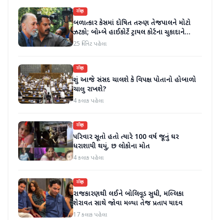
રાષ્ટ્રીય
બળાત્કાર કેસમાં દોષિત તરુણ તેજપાલને મોટો
ઝટકો; બોમ્બે હાઈકોર્ટે ટ્રાયલ કોર્ટના ચુકાદાને
ઉલટાવી દીધો
25 મિનિટ પહેલા
રાષ્ટ્રીય
શું આજે સંસદ ચાલશે કે વિપક્ષ પોતાનો હોબાળો
ચાલુ રાખશે?
4 કલાક પહેલા
રાષ્ટ્રીય
પરિવાર સૂતો હતો ત્યારે 100 વર્ષ જૂનું ઘર
ધરાશાયી થયું, છ લોકોના મોત
4 કલાક પહેલા
રાષ્ટ્રીય
રાજકારણથી લઈને બોલિવૂડ સુધી, મલ્લિકા
શેરાવત સાથે જોવા મળ્યા તેજ પ્રતાપ યાદવ
17 કલાક પહેલા