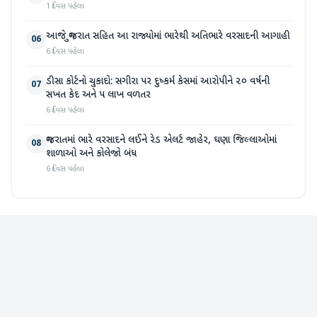
1 દિવસ પહેલા
આજે ગુજરાત સહિત આ રાજ્યોમાં ભારેથી અતિભારે વરસાદની આગાહી
06
6 દિવસ પહેલા
ડીસા કોર્ટનો ચુકાદો: સગીરા પર દુષ્કર્મ કેસમાં આરોપીને ૨૦ વર્ષની
07
સખત કેદ અને ૫ લાખ વળતર
6 દિવસ પહેલા
ગુજરાતમાં ભારે વરસાદને લઈને રેડ એલર્ટ જાહેર, ઘણા જિલ્લાઓમાં
08
શાળાઓ અને કોલેજો બંધ
6 દિવસ પહેલા