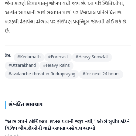
જેના કારણે હિમપ્રપાતનું જોખમ વધી જાય છે. આ પરિસ્થિતિઓમાં,
અત્યંત સાવધાની સાથે સલામત માર્ગો પર હિલચાલ પ્રતિબંધિત છે.
બરફથી ઢંકાયેલા ઢોળાવ પર કોઈપણ પ્રવૃત્તિ ખૂબ જોખમી હોઈ શકે છે.
છે.
ટેગ્સ:
#
Kedarnath
#
Forecast
#
Heavy Snowfall
#
Uttarakhand
#
Heavy Rains
#
avalanche threat in Rudraprayag
#
for next 24 hours
સંબંધિત સમાચાર
"આસારામને હોસ્પિટલમાં દાખલ થવાની જરૂર નથી," એમ્સે સુપ્રીમ કોર્ટને
રાષ્ટ્રીય
વિવિધ બીમારીઓની યાદી આપતા અહેવાલ આપ્યો