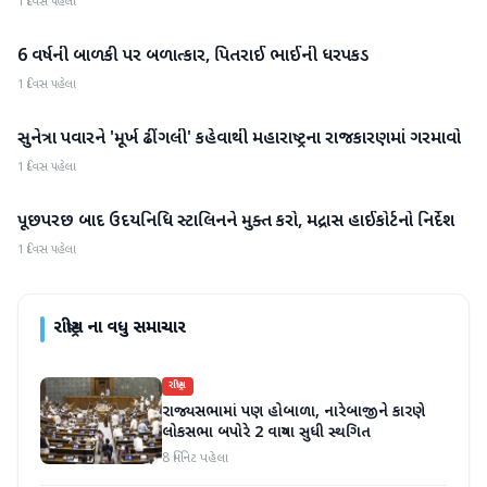
1 દિવસ પહેલા
6 વર્ષની બાળકી પર બળાત્કાર, પિતરાઈ ભાઈની ધરપકડ
રાષ્ટ્રીય
1 દિવસ પહેલા
સુનેત્રા પવારને 'મૂર્ખ ઢીંગલી' કહેવાથી મહારાષ્ટ્રના રાજકારણમાં ગરમાવો
રાષ્ટ્રીય
1 દિવસ પહેલા
પૂછપરછ બાદ ઉદયનિધિ સ્ટાલિનને મુક્ત કરો, મદ્રાસ હાઈકોર્ટનો નિર્દેશ
રાષ્ટ્રીય
1 દિવસ પહેલા
રાષ્ટ્રીય
ના વધુ સમાચાર
રાષ્ટ્રીય
રાજ્યસભામાં પણ હોબાળા, નારેબાજીને કારણે
લોકસભા બપોરે 2 વાગ્યા સુધી સ્થગિત
8 મિનિટ પહેલા