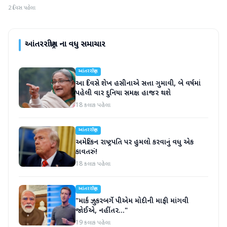
2 દિવસ પહેલા
આંતરરાષ્ટ્રીય
ના વધુ સમાચાર
આંતરરાષ્ટ્રીય
આ દિવસે શેખ હસીનાએ સત્તા ગુમાવી, બે વર્ષમાં
પહેલી વાર દુનિયા સમક્ષ હાજર થશે
18 કલાક પહેલા
આંતરરાષ્ટ્રીય
અમેરિકન રાષ્ટ્રપતિ પર હુમલો કરવાનું વધુ એક
કાવતરું!
18 કલાક પહેલા
આંતરરાષ્ટ્રીય
"માર્ક ઝુકરબર્ગે પીએમ મોદીની માફી માંગવી
જોઈએ, નહીંતર..."
19 કલાક પહેલા