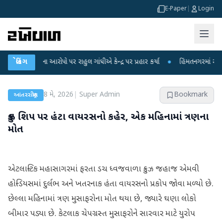
E-Paper
|
Login
 લીકના આરોપો પર રાહુલ ગાંધીએ કેન્દ્ર પર પ્રહાર કર્યા
બ્રેકિંગ
●
હિંમતનગરમાં રહસ્યમય વાય
8 મે, 2026
|
Super Admin
Bookmark
આંતરરાષ્ટ્રીય
ક્રુઝ શિપ પર હંટા વાયરસનો કહેર, એક મહિનામાં ત્રણના
મોત
એટલાન્ટિક મહાસાગરમાં ફરતા ડચ ધ્વજવાળા ક્રુઝ જહાજ એમવી
હોન્ડિયસમાં દુર્લભ અને ખતરનાક હંતા વાયરસનો પ્રકોપ જોવા મળ્યો છે.
છેલ્લા મહિનામાં ત્રણ મુસાફરોના મોત થયા છે, જ્યારે ઘણા લોકો
બીમાર પડ્યા છે. કેટલાક ચેપગ્રસ્ત મુસાફરોને સારવાર માટે યુરોપ