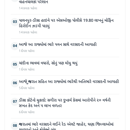
વાહનચાલકો પરેશાન
14 કલાક પહેલા
પાલનપુર-ડીસા હાઇવે પર એસઓજી પોલીસે 19.80 લાખનું મોર્ફિન
03
હિરોઈન ઝડપી પાડ્યું
14 કલાક પહેલા
આજે આ રાજ્યોમાં ભારે પવન સાથે વરસાદની આગાહી
04
1 દિવસ પહેલા
ચાંદીના ભાવમાં વધારો, સોનું પણ મોંઘુ થયું
05
1 દિવસ પહેલા
આજે ગુજરાત સહિત આ રાજ્યોમાં ભારેથી અતિભારે વરસાદની આગાહી
06
5 દિવસ પહેલા
ડીસા કોર્ટનો ચુકાદો: સગીરા પર દુષ્કર્મ કેસમાં આરોપીને ૨૦ વર્ષની
07
સખત કેદ અને ૫ લાખ વળતર
6 દિવસ પહેલા
ગુજરાતમાં ભારે વરસાદને લઈને રેડ એલર્ટ જાહેર, ઘણા જિલ્લાઓમાં
08