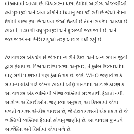
મોકલવામાં આવ્યા છે. વિશ્વભરના ઘણા દેશોમાં આરોગ્ય એજન્સીઓ
હવે મુસાફરો અને એવા લોકોને શોધવાનું કામ કરી રહી છે જેઓ તેમના
દેશોમાં પાછા ફર્યા છે અથવા જેઓ ઉતર્યા છે તેમના સંપર્કમાં આવ્યા છે.
હાલમાં, 140 થી વધુ મુસાફરો અને ક્રૂ સભ્યો જહાજમાં છે, અને
જહાજ સ્પેનના કેનેરી ટાપુઓ તરફ આગળ વધી રહ્યું છે.
હંટાવાયરસ એક ચેપ છે જે સામાન્ય રીતે ઉંદરો અને અન્ય સમાન જીવો
દ્વારા ફેલાય છે. વિશ્વ આરોગ્ય સંસ્થા અનુસાર, તે દુર્લભ કિસ્સાઓમાં
માણસથી માણસમાં પણ ફેલાઈ શકે છે. જોકે, WHO જણાવે છે કે
સામાન્ય લોકો માટે જોખમ હાલમાં ઓછું માનવામાં આવે છે કારણ કે
આ વાયરસ એક વ્યક્તિથી બીજા વ્યક્તિમાં સરળતાથી ફેલાતો નથી.
આરોગ્ય અધિકારીઓના જણાવ્યા અનુસાર, આ કિસ્સામાં જોવા
મળતો વાયરસ એન્ડીસ વાયરસ છે, જે હંટાવાયરસનો એક પ્રકાર છે જે
વ્યક્તિથી વ્યક્તિમાં ફેલાતો હોવાનું જાણીતું છે. આ વાયરસ મુખ્યત્વે
આર્જેન્ટિના અને ચિલીમાં જોવા મળે છે.