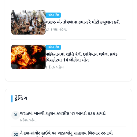
આંતરરાષ્ટ્રીય
લશ્કર-એ-તોયબાના કમાન્ડરે મોટી કબૂલાત કરી
21 કલાક પહેલા
આંતરરાષ્ટ્રીય
પાકિસ્તાનમાં શાંતિ રેલી દરમિયાન થયેલા પ્રચંડ
વિસ્ફોટમાં 14 લોકોના મોત
1 દિવસ પહેલા
ટ્રેન્ડિંગ
ગુજરાતમાં ખાનગી ટ્યુશન ક્લાસીસ પર આવશે કડક કાયદો
01
6 દિવસ પહેલા
નેનાવા-સાંચોર હાઈવે પર ખાડાઓનું સામ્રાજ્ય બિસ્માર રસ્તાથી
02