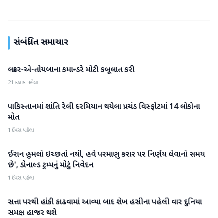
સંબંધિત સમાચાર
લશ્કર-એ-તોયબાના કમાન્ડરે મોટી કબૂલાત કરી
આંતરરાષ્ટ્રીય
21 કલાક પહેલા
પાકિસ્તાનમાં શાંતિ રેલી દરમિયાન થયેલા પ્રચંડ વિસ્ફોટમાં 14 લોકોના
આંતરરાષ્ટ્રીય
મોત
1 દિવસ પહેલા
ઈરાન હુમલો ઇચ્છતો નથી, હવે પરમાણુ કરાર પર નિર્ણય લેવાનો સમય
આંતરરાષ્ટ્રીય
છે', ડોનાલ્ડ ટ્રમ્પનું મોટું નિવેદન
1 દિવસ પહેલા
સત્તા પરથી હાંકી કાઢવામાં આવ્યા બાદ શેખ હસીના પહેલી વાર દુનિયા
આંતરરાષ્ટ્રીય
સમક્ષ હાજર થશે