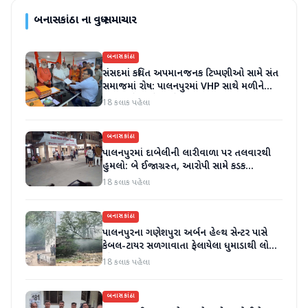
બનાસકાંઠા
ના વધુ સમાચાર
બનાસકાંઠા
સંસદમાં કથિત અપમાનજનક ટિપ્પણીઓ સામે સંત
સમાજમાં રોષ: પાલનપુરમાં VHP સાથે મળીને
અધિક કલેક્ટરને આવેદનપત્ર આપ્યું
18 કલાક પહેલા
બનાસકાંઠા
પાલનપુરમાં દાબેલીની લારીવાળા પર તલવારથી
હુમલો: બે ઈજાગ્રસ્ત, આરોપી સામે કડક
કાર્યવાહીની માંગ
18 કલાક પહેલા
બનાસકાંઠા
પાલનપુરના ગણેશપુરા અર્બન હેલ્થ સેન્ટર પાસે
કેબલ-ટાયર સળગાવાતા ફેલાયેલા ધુમાડાથી લોકો
પરેશાન
18 કલાક પહેલા
બનાસકાંઠા