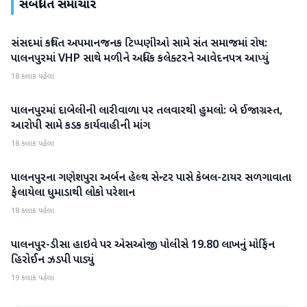
સંબંધિત સમાચાર
સંસદમાં કથિત અપમાનજનક ટિપ્પણીઓ સામે સંત સમાજમાં રોષ:
બનાસકાંઠા
પાલનપુરમાં VHP સાથે મળીને અધિક કલેક્ટરને આવેદનપત્ર આપ્યું
18 કલાક પહેલા
પાલનપુરમાં દાબેલીની લારીવાળા પર તલવારથી હુમલો: બે ઈજાગ્રસ્ત,
બનાસકાંઠા
આરોપી સામે કડક કાર્યવાહીની માંગ
18 કલાક પહેલા
પાલનપુરના ગણેશપુરા અર્બન હેલ્થ સેન્ટર પાસે કેબલ-ટાયર સળગાવાતા
બનાસકાંઠા
ફેલાયેલા ધુમાડાથી લોકો પરેશાન
18 કલાક પહેલા
પાલનપુર-ડીસા હાઇવે પર એસઓજી પોલીસે 19.80 લાખનું મોર્ફિન
બનાસકાંઠા
હિરોઈન ઝડપી પાડ્યું
19 કલાક પહેલા