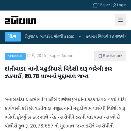
E-Paper
|
Login
 કે ચાંદીપુરા? 6 બાળકોના મોતથી ફફડાટ
બ્રેકિંગ
●
હવામાન વિભાગે 18 રાજ્યો માટે ભારે વ
12 મે, 2026
|
Super Admin
Bookmark
બનાસકાંઠા
દાંતીવાડા: નાની મહુડી પાસે વિદેશી દારૂ ભરેલી કાર
ઝડપાઈ, ₹20.78 લાખનો મુદ્દામાલ જપ્ત
બનાસકાંઠા એલસીબી પોલીસે રાજ્યમાં દારૂબંધીના કડક અમલ વચ્ચે મોટી
કાર્યવાહી કરી છે. દાંતીવાડા નજીક નાની મહુડી ગામ પાસેથી વિદેશી દારૂ
ભરેલી ફોર્ચ્યુનર કાર સાથે એક આરોપીને ઝડપી પાડવામાં આવ્યો છે.
પોલીસે કુલ રૂ. 20,78,657 નો મુદ્દામાલ જપ્ત કરીને આરોપીની