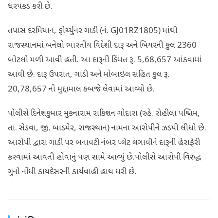
ધરપકડ કરી છે.
તપાસ દરમિયાન, ફોર્ચ્યુનર ગાડી (નં. GJ01RZ1805) માંથી
રાજસ્થાનમાં બનેલો ભારતીય વિદેશી દારૂ અને બિયરની કુલ 2360
બોટલો મળી આવી હતી. આ દારૂની કિંમત રૂ. 5,68,657 આંકવામાં
આવી છે. દારૂ ઉપરાંત, ગાડી અને મોબાઇલ સહિત કુલ રૂ.
20,78,657 નો મુદ્દામાલ કબજે લેવામાં આવ્યો છે.
પોલીસે દિનેશકુમાર મુકનારામ રાકિશન ગોદારા (રહે. રોહીલા પશ્ચિમ,
તા. સેડવા, જી. બાડમેર, રાજસ્થાન) નામના આરોપીને ઝડપી લીધો છે.
આરોપી દ્વારા ગાડી પર બનાવટી નંબર પ્લેટ લગાવીને દારૂની હેરાફેરી
કરવામાં આવતી હોવાનું પણ સામે આવ્યું છે.પોલીસે આરોપી વિરુદ્ધ
ગુનો નોંધી કાયદેસરની કાર્યવાહી હાથ ધરી છે.