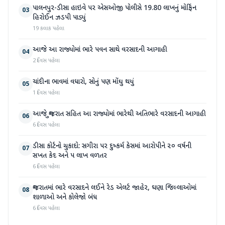
પાલનપુર-ડીસા હાઇવે પર એસઓજી પોલીસે 19.80 લાખનું મોર્ફિન
03
હિરોઈન ઝડપી પાડ્યું
19 કલાક પહેલા
આજે આ રાજ્યોમાં ભારે પવન સાથે વરસાદની આગાહી
04
2 દિવસ પહેલા
ચાંદીના ભાવમાં વધારો, સોનું પણ મોંઘુ થયું
05
1 દિવસ પહેલા
આજે ગુજરાત સહિત આ રાજ્યોમાં ભારેથી અતિભારે વરસાદની આગાહી
06
6 દિવસ પહેલા
ડીસા કોર્ટનો ચુકાદો: સગીરા પર દુષ્કર્મ કેસમાં આરોપીને ૨૦ વર્ષની
07
સખત કેદ અને ૫ લાખ વળતર
6 દિવસ પહેલા
ગુજરાતમાં ભારે વરસાદને લઈને રેડ એલર્ટ જાહેર, ઘણા જિલ્લાઓમાં
08
શાળાઓ અને કોલેજો બંધ
6 દિવસ પહેલા