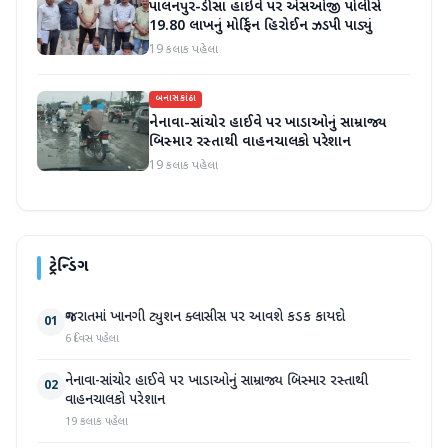
પાલનપુર-ડીસા હાઇવે પર એસઓજી પોલીસે
19.80 લાખનું મોર્ફિન હિરોઈન ઝડપી પાડ્યું
19 કલાક પહેલા
બનાસકાંઠા
નેનાવા-સાંચોર હાઈવે પર ખાડાઓનું સામ્રાજ્ય
બિસ્માર રસ્તાથી વાહનચાલકો પરેશાન
19 કલાક પહેલા
ટ્રેન્ડિંગ
ગુજરાતમાં ખાનગી ટ્યુશન ક્લાસીસ પર આવશે કડક કાયદો
01
6 દિવસ પહેલા
નેનાવા-સાંચોર હાઈવે પર ખાડાઓનું સામ્રાજ્ય બિસ્માર રસ્તાથી
02
વાહનચાલકો પરેશાન
19 કલાક પહેલા