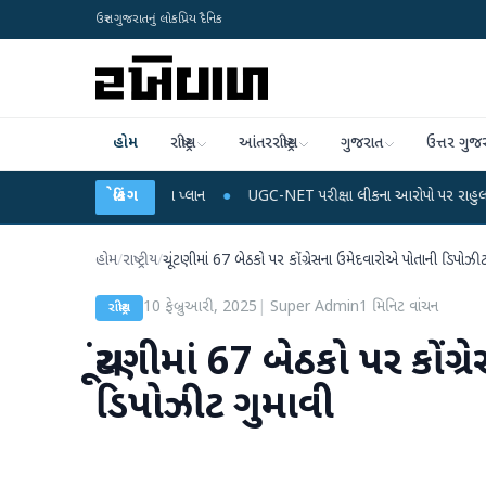
ઉત્તર ગુજરાતનું લોકપ્રિય દૈનિક
હોમ
રાષ્ટ્રીય
આંતરરાષ્ટ્રીય
ગુજરાત
ઉત્તર ગુજ
ચાર્જ અને ડેટા પ્લાન
બ્રેકિંગ
●
UGC-NET પરીક્ષા લીકના આરોપો પર રાહુલ ગાંધીએ કેન્દ્ર પર પ
હોમ
/
રાષ્ટ્રીય
/
ચૂંટણીમાં 67 બેઠકો પર કોંગ્રેસના ઉમેદવારોએ પોતાની ડિપોઝી
10 ફેબ્રુઆરી, 2025
|
Super Admin
1
મિનિટ વાંચન
રાષ્ટ્રીય
ચૂંટણીમાં 67 બેઠકો પર કોં
ડિપોઝીટ ગુમાવી