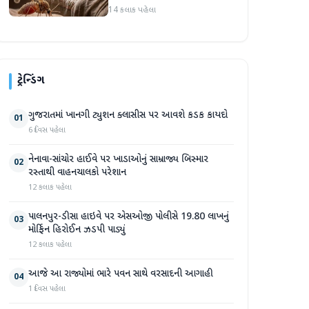
ઉંમરના 22 બાળકોના મોત
14 કલાક પહેલા
ટ્રેન્ડિંગ
ગુજરાતમાં ખાનગી ટ્યુશન ક્લાસીસ પર આવશે કડક કાયદો
01
6 દિવસ પહેલા
નેનાવા-સાંચોર હાઈવે પર ખાડાઓનું સામ્રાજ્ય બિસ્માર
02
રસ્તાથી વાહનચાલકો પરેશાન
12 કલાક પહેલા
પાલનપુર-ડીસા હાઇવે પર એસઓજી પોલીસે 19.80 લાખનું
03
મોર્ફિન હિરોઈન ઝડપી પાડ્યું
12 કલાક પહેલા
આજે આ રાજ્યોમાં ભારે પવન સાથે વરસાદની આગાહી
04
1 દિવસ પહેલા