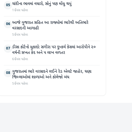
ચાંદીના ભાવમાં વધારો, સોનું પણ મોંઘુ થયું
05
1 દિવસ પહેલા
આજે ગુજરાત સહિત આ રાજ્યોમાં ભારેથી અતિભારે
06
વરસાદની આગાહી
5 દિવસ પહેલા
ડીસા કોર્ટનો ચુકાદો: સગીરા પર દુષ્કર્મ કેસમાં આરોપીને ૨૦
07
વર્ષની સખત કેદ અને ૫ લાખ વળતર
6 દિવસ પહેલા
ગુજરાતમાં ભારે વરસાદને લઈને રેડ એલર્ટ જાહેર, ઘણા
08
જિલ્લાઓમાં શાળાઓ અને કોલેજો બંધ
5 દિવસ પહેલા