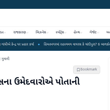
રાત
રાજકારણ
બિઝનેસ
સ્પોર્ટ્સ
હેલ્થ
ગેજેટ
અન
્રહાર કર્યા
●
હિંમતનગરમાં રહસ્યમય વાયરસ કે ચાંદીપુરા? 6 બાળકોના મોતથી ફફડાટ
ટ ગુમાવી
Bookmark
ગ્રેસના ઉમેદવારોએ પોતાની