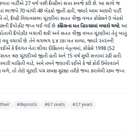
ા પાર્ટીએ 27 વર્ષ પછી દિલ્હીમાં સત્તા કબજે કરી છે. આ સાથે જ
માં ભાજપે 70 માંથી 48 બેઠકો જીતી હતી, જ્યારે આમ આદમી પાર્ટી
ો, દિલ્હી વિધાનસભા ચૂંટણીમાં સતત ત્રીજી વખત કોંગ્રેસને 0 બેઠકો
ગ્રેસની ડિપોઝીટ જપ્ત થઈ ગઈ છે.
કોંગ્રેસના
મત
હિસ્સામાં
વધારો
થયો
; આ
 પોતાની ડિપોઝીટ બચાવી શકી અને સતત ત્રીજી વખત ચૂંટણીમાં તેનું ખાતું
ાથી વધુ વધાર્યો છે. તેને લગભગ ૬.૪ ટકા મત મળ્યા, જ્યારે ૨૦૨૦ની
કે દિવંગત નેતા શીલા દીક્ષિતના નેતૃત્વમાં, કોંગ્રેસે 1998 (52
ં સતત ત્રણ ચૂંટણીઓ જીતી હતી અને 15 વર્ષ સુધી સત્તામાં રહી હતી.
ો. તમારી માહિતી માટે, અમે તમને જણાવી દઈએ કે જો કોઈ ઉમેદવારને
ળે, તો તેણે ચૂંટણી પંચ સમક્ષ સુરક્ષા તરીકે જમા કરાવેલી રકમ જપ્ત
 their
#
deposits
#
67 seats
#
27 years