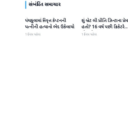
સંબંધિત સમાચાર
પંચકુલામાં નિવૃત્ત કેપ્ટનની
શું બ્રેટ લી પ્રીતિ ઝિન્ટાના પ્રેમ
રાષ્ટ્રીય
રાષ્ટ્રીય
પત્નીની હત્યાનો ભેદ ઉકેલાયો
હતો? 16 વર્ષ પછી ક્રિકેટરે
મૌન તોડ્યું
1 દિવસ પહેલા
1 દિવસ પહેલા