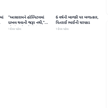
માં
"આસારામને હોસ્પિટલમાં
6 વર્ષની બાળકી પર બળાત્કાર,
રાષ્ટ્રીય
રાષ્ટ્રીય
દાખલ થવાની જરૂર નથી,"
પિતરાઈ ભાઈની ધરપકડ
એમ્સે સુપ્રીમ કોર્ટને વિવિધ
1 દિવસ પહેલા
1 દિવસ પહેલા
બીમારીઓની યાદી આપતા
અહેવાલ આપ્યો