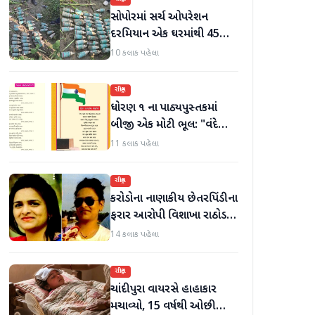
સોપોરમાં સર્ચ ઓપરેશન
દરમિયાન એક ઘરમાંથી 45
ગોળા મળી આવ્યા
10 કલાક પહેલા
રાષ્ટ્રીય
ધોરણ ૧ ના પાઠ્યપુસ્તકમાં
બીજી એક મોટી ભૂલ: "વંદે
ઉત્કલ જનની" શબ્દો અને
11 કલાક પહેલા
રાષ્ટ્રગીત ખોટી રીતે છાપવામાં
આવ્યા
રાષ્ટ્રીય
કરોડોના નાણાકીય છેતરપિંડીના
ફરાર આરોપી વિશાખા રાઠોડને
યુએઈથી ભારત લાવવામાં
14 કલાક પહેલા
આવ્યો
રાષ્ટ્રીય
ચાંદીપુરા વાયરસે હાહાકાર
મચાવ્યો, 15 વર્ષથી ઓછી