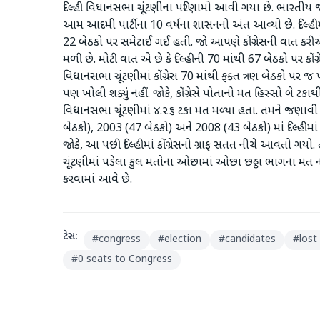
દિલ્હી વિધાનસભા ચૂંટણીના પરિણામો આવી ગયા છે. ભારતીય જનત
આમ આદમી પાર્ટીના 10 વર્ષના શાસનનો અંત આવ્યો છે. દિલ્હી
22 બેઠકો પર સમેટાઈ ગઈ હતી. જો આપણે કોંગ્રેસની વાત કરીએ ત
મળી છે. મોટી વાત એ છે કે દિલ્હીની 70 માંથી 67 બેઠકો પર કોં
વિધાનસભા ચૂંટણીમાં કોંગ્રેસ 70 માંથી ફક્ત ત્રણ બેઠકો પર જ
પણ ખોલી શક્યું નહીં. જોકે, કોંગ્રેસે પોતાનો મત હિસ્સો બે ટક
વિધાનસભા ચૂંટણીમાં ૪.૨૬ ટકા મત મળ્યા હતા. તમને જણાવી દઈએ 
બેઠકો), 2003 (47 બેઠકો) અને 2008 (43 બેઠકો) માં દિલ્હીમા
જોકે, આ પછી દિલ્હીમાં કોંગ્રેસનો ગ્રાફ સતત નીચે આવતો ગય
ચૂંટણીમાં પડેલા કુલ મતોના ઓછામાં ઓછા છઠ્ઠા ભાગના મત ન મ
કરવામાં આવે છે.
ટેગ્સ:
#
congress
#
election
#
candidates
#
lost
#
0 seats to Congress