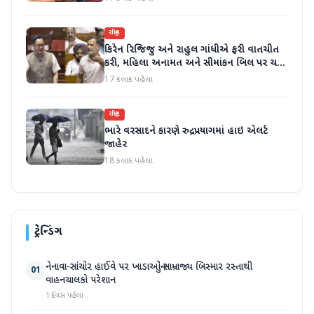
રાષ્ટ્રીય
કિરેન રિજિજુ અને રાહુલ ગાંધીએ ફરી વાતચીત
કરી, મહિલા અનામત અને સીમાંકન બિલ પર ચર્ચા
કરી
17 કલાક પહેલા
રાષ્ટ્રીય
ભારે વરસાદને કારણે રુદ્રપ્રયાગમાં હાઇ એલર્ટ
જાહેર
18 કલાક પહેલા
ટ્રેન્ડિંગ
નેનાવા-સાંચોર હાઈવે પર ખાડાઓનું સામ્રાજ્ય બિસ્માર રસ્તાથી
01
વાહનચાલકો પરેશાન
1 દિવસ પહેલા