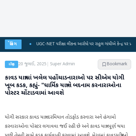
પ્લાન
બ્રેકિંગ
●
UGC-NET પરીક્ષા લીકના આરોપો પર રાહુલ ગાંધીએ કેન્દ્ર પર પ્રહાર કર્યા
●
20 જુલાઈ, 2025
|
Super Admin
Bookmark
રાષ્ટ્રીય
કાવડ યાત્રામાં ખલેલ પહોંચાડનારાઓ પર સીએમ યોગી
ખૂબ કડક, કહ્યું- "ધાર્મિક યાત્રાને બદનામ કરનારાઓના
પોસ્ટર ચોંટાડવામાં આવશે
યોગી સરકાર કાવડ યાત્રા દરમિયાન તોડફોડ કરનારા અને હંગામો
કરનારાઓના પોસ્ટર લગાવવા જઈ રહી છે અને કાવડ યાત્રા પૂર્ણ થયા
પછી તેમની સામે કડક કાર્યવાહી કરવામાં આવશે. મેરઠમાં કાવડયાત્રીઓ