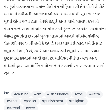
પર ફૂલો વરસાવ્યા બાદ યોજાયેલી પ્રેસ બ્રીફિંગમાં સીએમ યોગીએ પોતે
આ વાતો કહી હતી. આ ઘટનાઓ અંગે સીએમ યોગી ખૂબ જ કઠોર
મૂડમાં જોવા મળ્યા હતા. તેમણે કહ્યું કે કાવડ યાત્રાને બદનામ કરવાનો
પ્રયાસ કરનારા તમામ લોકોના સીસીટીવી ફૂટેજ છે. જે લોકો બદમાશોના
વેશમાં છુપાયેલા છે તેમને ખુલ્લા પાડવામાં આવશે. સીએમ યોગીએ
ચેતવણી પણ આપી હતી કે જ્યારે કાવડ યાત્રામાં ઉત્સાહ અને ઉત્સાહ,
શ્રદ્ધા અને ભક્તિ છે, ત્યારે આ ઉત્સાહ અને શ્રદ્ધાને બદનામ કરવાનો
દુષ્ટ પ્રયાસ કરવામાં આવી રહ્યો છે. સોશિયલ મીડિયા તેમજ અન્ય
માધ્યમો દ્વારા આ ધાર્મિક યાત્રાને બદનામ કરવાનો પ્રયાસ કરવામાં આવી
રહ્યો છે.
ટેગ્સ:
#
causing
#
cm
#
Disturbance
#
Yogi
#
Yatra
#
Strict
#
poster
#
punishment
#
religious
#
Kawad
#
Very