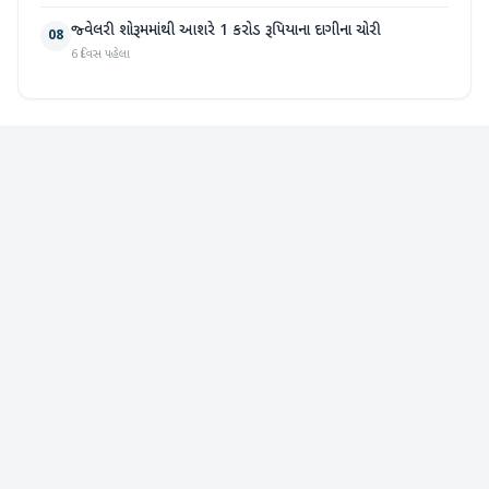
જ્વેલરી શોરૂમમાંથી આશરે 1 કરોડ રૂપિયાના દાગીના ચોરી
08
6 દિવસ પહેલા