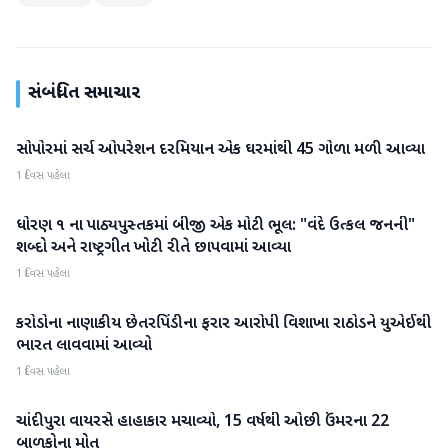
સંબંધિત સમાચાર
સોપોરમાં સર્ચ ઓપરેશન દરમિયાન એક ઘરમાંથી 45 ગોળા મળી આવ્યા
રાષ્ટ્રીય
1 દિવસ પહેલા
ધોરણ ૧ ના પાઠ્યપુસ્તકમાં બીજી એક મોટી ભૂલ: "વંદે ઉત્કલ જનની"
રાષ્ટ્રીય
શબ્દો અને રાષ્ટ્રગીત ખોટી રીતે છાપવામાં આવ્યા
1 દિવસ પહેલા
કરોડોના નાણાકીય છેતરપિંડીના ફરાર આરોપી વિશાખા રાઠોડને યુએઈથી
રાષ્ટ્રીય
ભારત લાવવામાં આવ્યો
1 દિવસ પહેલા
ચાંદીપુરા વાયરસે હાહાકાર મચાવ્યો, 15 વર્ષથી ઓછી ઉંમરના 22
રાષ્ટ્રીય
બાળકોના મોત