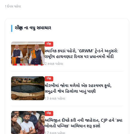
1 દિવસ પહેલા
રાષ્ટ્રીય
ના વધુ સમાચાર
રાષ્ટ્રીય
સ્થાનિક કપડાં પહેરો, 'GRWM' ટ્રેન્ડને અનુસરો:
રાષ્ટ્રીય હાથવણાટ દિવસ પર પ્રધાનમંત્રી મોદી
2 કલાક પહેલા
રાષ્ટ્રીય
મોરબીમાં જોવા મળેલો એક રહસ્યમય કૂવો,
સમુદ્રની જેમ હિલોળા ખાતું પાણી
13 કલાક પહેલા
રાષ્ટ્રીય
અભિજીત દીપકે કરી નવી જાહેરાત, CJP હવે 'ક્યા
બોલતી પબ્લિક' અભિયાન શરૂ કરશે
17 કલાક પહેલા