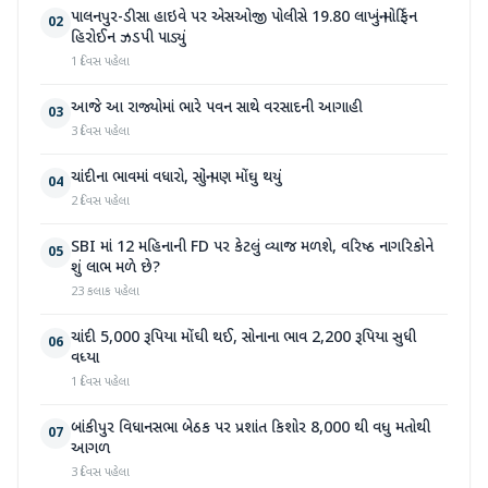
પાલનપુર-ડીસા હાઇવે પર એસઓજી પોલીસે 19.80 લાખનું મોર્ફિન
02
હિરોઈન ઝડપી પાડ્યું
1 દિવસ પહેલા
આજે આ રાજ્યોમાં ભારે પવન સાથે વરસાદની આગાહી
03
3 દિવસ પહેલા
ચાંદીના ભાવમાં વધારો, સોનું પણ મોંઘુ થયું
04
2 દિવસ પહેલા
SBI માં 12 મહિનાની FD પર કેટલું વ્યાજ મળશે, વરિષ્ઠ નાગરિકોને
05
શું લાભ મળે છે?
23 કલાક પહેલા
ચાંદી 5,000 રૂપિયા મોંઘી થઈ, સોનાના ભાવ 2,200 રૂપિયા સુધી
06
વધ્યા
1 દિવસ પહેલા
બાંકીપુર વિધાનસભા બેઠક પર પ્રશાંત કિશોર 8,000 થી વધુ મતોથી
07
આગળ
3 દિવસ પહેલા