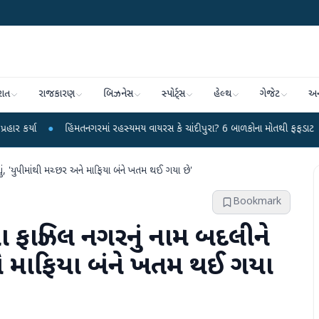
રાત
રાજકારણ
બિઝનેસ
સ્પોર્ટ્સ
હેલ્થ
ગેજેટ
અન
હિંમતનગરમાં રહસ્યમય વાયરસ કે ચાંદીપુરા? 6 બાળકોના મોતથી ફફડાટ
●
હવામાન વ
ં, 'યુપીમાંથી મચ્છર અને માફિયા બંને ખતમ થઈ ગયા છે'
Bookmark
ફાઝિલ નગરનું નામ બદલીને
 અને માફિયા બંને ખતમ થઈ ગયા