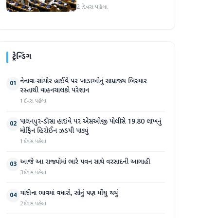
કિરેન રિજિજુની મુલાકાત,
2 દિવસ પહેલા
મડાગાંઠ પર ચર્ચા
ટ્રેન્ડિંગ
નેનાવા-સાંચોર હાઈવે પર ખાડાઓનું સામ્રાજ્ય બિસ્માર
01
રસ્તાથી વાહનચાલકો પરેશાન
1 દિવસ પહેલા
પાલનપુર-ડીસા હાઇવે પર એસઓજી પોલીસે 19.80 લાખનું
02
મોર્ફિન હિરોઈન ઝડપી પાડ્યું
1 દિવસ પહેલા
આજે આ રાજ્યોમાં ભારે પવન સાથે વરસાદની આગાહી
03
3 દિવસ પહેલા
ચાંદીના ભાવમાં વધારો, સોનું પણ મોંઘુ થયું
04
2 દિવસ પહેલા