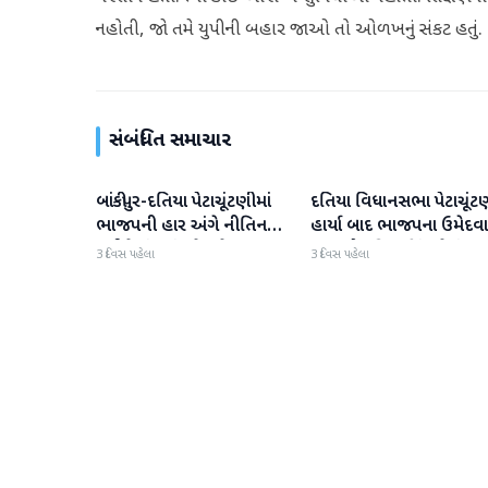
નહોતી, જો તમે યુપીની બહાર જાઓ તો ઓળખનું સંકટ હતું.
સંબંધિત સમાચાર
બાંકીપુર-દતિયા પેટાચૂંટણીમાં
દતિયા વિધાનસભા પેટાચૂંટ
રાજકારણ
રાજકારણ
ભાજપની હાર અંગે નીતિન
હાર્યા બાદ ભાજપના ઉમેદવ
નવીને શું કહ્યું? તેમણે
આશુતોષ તિવારીનું પહેલું
3 દિવસ પહેલા
3 દિવસ પહેલા
માંજલપુરની જીત પર પણ
નિવેદન
ટિપ્પણી કરી