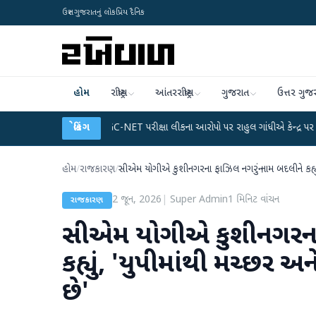
ઉત્તર ગુજરાતનું લોકપ્રિય દૈનિક
હોમ
રાષ્ટ્રીય
આંતરરાષ્ટ્રીય
ગુજરાત
ઉત્તર ગુજ
્લાન
●
UGC-NET પરીક્ષા લીકના આરોપો પર રાહુલ ગાંધીએ કેન્દ્ર પર પ્રહાર કર્યા
બ્રેકિંગ
●
હોમ
/
રાજકારણ
/
સીએમ યોગીએ કુશીનગરના ફાઝિલ નગરનું નામ બદલીને કહ્યુ
2 જૂન, 2026
|
Super Admin
1
મિનિટ વાંચન
રાજકારણ
સીએમ યોગીએ કુશીનગરના 
કહ્યું, 'યુપીમાંથી મચ્છર
છે'