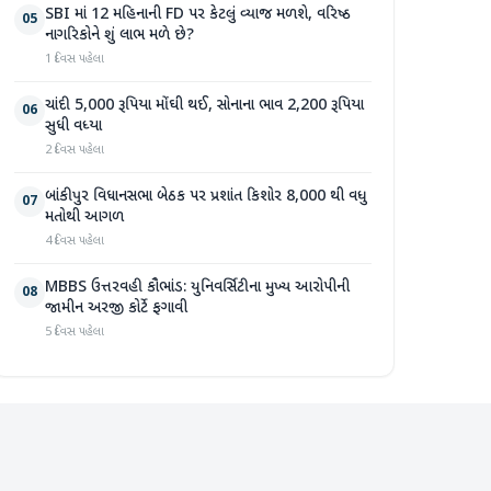
SBI માં 12 મહિનાની FD પર કેટલું વ્યાજ મળશે, વરિષ્ઠ
05
નાગરિકોને શું લાભ મળે છે?
1 દિવસ પહેલા
ચાંદી 5,000 રૂપિયા મોંઘી થઈ, સોનાના ભાવ 2,200 રૂપિયા
06
સુધી વધ્યા
2 દિવસ પહેલા
બાંકીપુર વિધાનસભા બેઠક પર પ્રશાંત કિશોર 8,000 થી વધુ
07
મતોથી આગળ
4 દિવસ પહેલા
MBBS ઉત્તરવહી કૌભાંડ: યુનિવર્સિટીના મુખ્ય આરોપીની
08
જામીન અરજી કોર્ટે ફગાવી
5 દિવસ પહેલા