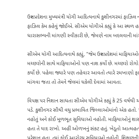
ઉત્તર પ્રદેશના મુખ્યમંત્રી યોગી આદિત્યનાથે કુશીનગરમાં ફાઝિ
ફાઝિલ કેમ કહેવું જોઈએ. સીએમ યોગીએ કહ્યું કે આ સ્થળ હવ
ધારાસભ્યની માંગણી સ્વીકારી છે, જેમણે નામ બદલવાની મા
સીએમ યોગી આદિત્યનાથે કહ્યું, "જેમ ઉત્તર પ્રદેશમાં માફિ
મચ્છરોની સાથે માફિયાઓનો પણ નાશ કર્યો છે. મચ્છરો રોગો
કર્યો છે. પહેલા જ્યારે પણ તહેવાર આવતો ત્યારે રમખાણો 
માંગવા જતા તો તેમને જેલમાં ધકેલી દેવામાં આવતા.
વિપક્ષ પર નિશાન સાધતા સીએમ યોગીએ કહ્યું કે 25 વર્ષથી
પડે. કુશીનગર સૌથી વધુ પ્રભાવિત જિલ્લાઓમાંનો એક હતો
નહોતું અને કોઈ મૂળભૂત સુવિધાઓ નહોતી. માફિયાઓનું શાસન 
હતા તે યાદ રાખો. અહીં ઓળખનું સંકટ હતું. ખેડૂતો આત્મહ
પરેશાન હતા. ત્યાં કોઈ આરોગ્ય સુવિધાઓ નહોતી. શિક્ષણની