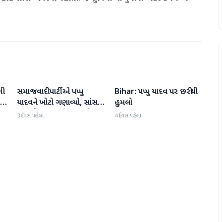
ણી
સમાજવાદી પાર્ટીએ પપ્પુ
Bihar: પપ્પુ યાદવ પર છરીથી
રાજકારણ
રાજકારણ
ાર
યાદવને ખોટો ગણાવ્યો, સાંસદ
હુમલો
રામ ગોપાલ યાદવે કહ્યું - તેમનું
3 દિવસ પહેલા
4 દિવસ પહેલા
નાટક ખોટું છે