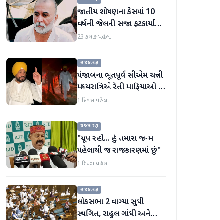
જાતીય શોષણના કેસમાં 10
વર્ષની જેલની સજા ફટકાર્યા
બાદ તરુણ તેજપાલનું પહેલું
23 કલાક પહેલા
નિવેદન
રાજકારણ
પંજાબના ભૂતપૂર્વ સીએમ ચન્ની
મધ્યરાત્રિએ રેતી માફિયાઓ પર
દરોડા પાડવા નીકળ્યા
1 દિવસ પહેલા
રાજકારણ
"ચૂપ રહો... હું તમારા જન્મ
પહેલાથી જ રાજકારણમાં છું"
1 દિવસ પહેલા
રાજકારણ
લોકસભા 2 વાગ્યા સુધી
સ્થગિત, રાહુલ ગાંધી અને