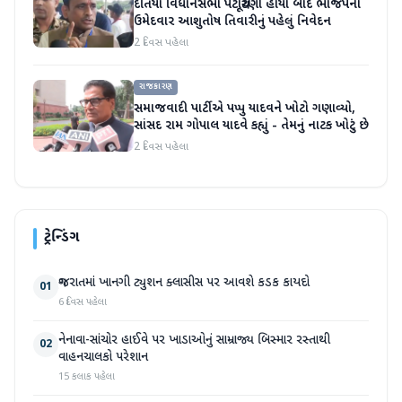
દતિયા વિધાનસભા પેટાચૂંટણી હાર્યા બાદ ભાજપના
ઉમેદવાર આશુતોષ તિવારીનું પહેલું નિવેદન
2 દિવસ પહેલા
રાજકારણ
સમાજવાદી પાર્ટીએ પપ્પુ યાદવને ખોટો ગણાવ્યો,
સાંસદ રામ ગોપાલ યાદવે કહ્યું - તેમનું નાટક ખોટું છે
2 દિવસ પહેલા
ટ્રેન્ડિંગ
ગુજરાતમાં ખાનગી ટ્યુશન ક્લાસીસ પર આવશે કડક કાયદો
01
6 દિવસ પહેલા
નેનાવા-સાંચોર હાઈવે પર ખાડાઓનું સામ્રાજ્ય બિસ્માર રસ્તાથી
02
વાહનચાલકો પરેશાન
15 કલાક પહેલા