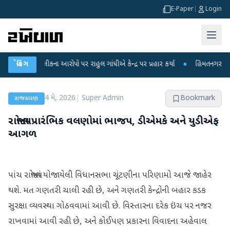
E-Paper
|
Login
ક્ષા લીકના આરોપો પર રાહુલ ગાંધીએ કેન્દ્ર પર પ્રહાર કર્યા
બ્રેકિંગ
●
હિંમતનગરમાં રહસ્યમય
4 મે, 2026
|
Super Admin
Bookmark
રાજકારણ
રાજ્યોના પ્રારંભિક વલણોમાં ભાજપ, ડીએમકે અને યુડીએફ
આગળ
પાંચ રાજ્યોમાં યોજાયેલી વિધાનસભા ચૂંટણીના પરિણામો આજે જાહેર
થશે. મત ગણતરી ચાલી રહી છે, અને ગણતરી કેન્દ્રોની બહાર કડક
સુરક્ષા વ્યવસ્થા ગોઠવવામાં આવી છે. વિસ્તારના દરેક ઇંચ પર નજર
રાખવામાં આવી રહી છે, અને કોઈપણ પ્રકારના વિવાદના અહેવાલ