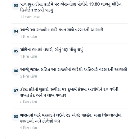
પાલનપુર-ડીસા હાઇવે પર એસઓજી પોલીસે 19.80 લાખનું મોર્ફિન
03
હિરોઈન ઝડપી પાડ્યું
14 કલાક પહેલા
આજે આ રાજ્યોમાં ભારે પવન સાથે વરસાદની આગાહી
04
1 દિવસ પહેલા
ચાંદીના ભાવમાં વધારો, સોનું પણ મોંઘુ થયું
05
1 દિવસ પહેલા
આજે ગુજરાત સહિત આ રાજ્યોમાં ભારેથી અતિભારે વરસાદની આગાહી
06
5 દિવસ પહેલા
ડીસા કોર્ટનો ચુકાદો: સગીરા પર દુષ્કર્મ કેસમાં આરોપીને ૨૦ વર્ષની
07
સખત કેદ અને ૫ લાખ વળતર
6 દિવસ પહેલા
ગુજરાતમાં ભારે વરસાદને લઈને રેડ એલર્ટ જાહેર, ઘણા જિલ્લાઓમાં
08
શાળાઓ અને કોલેજો બંધ
5 દિવસ પહેલા