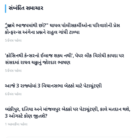
સંબંધિત સમાચાર
"શું તમે ભાજપમાંથી છો?" ઘાયલ પોલીસકર્મીઓના પરિવારોની પ્રેસ
રાજકારણ
કોન્ફરન્સ અંગેના પ્રશ્નને રાહુલ ગાંધી ટાળ્યા
5 દિવસ પહેલા
'ક્રોસિનથી કેન્સરનો ઈલાજ શક્ય નથી', પેપર લીક વિરોધી કાયદા પર
રાજકારણ
સંસદમાં રાઘવ ચઢ્ઢાનું જોરદાર ભાષણ
5 દિવસ પહેલા
આજે 3 રાજ્યોમાં 3 વિધાનસભા બેઠકો માટે પેટાચૂંટણી
રાજકારણ
6 દિવસ પહેલા
બાંકીપુર, દતિયા અને માંજલપુર બેઠકો પર પેટાચૂંટણી, કાલે મતદાન થશે,
રાજકારણ
3 ઓગસ્ટે કોણ જીતશે?
1 અઠવાડિયા પહેલા