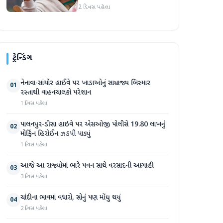
દુનિયા સમક્ષ હાજર થશે
2 દિવસ પહેલા
ટ્રેન્ડિંગ
નેનાવા-સાંચોર હાઈવે પર ખાડાઓનું સામ્રાજ્ય બિસ્માર
01
રસ્તાથી વાહનચાલકો પરેશાન
1 દિવસ પહેલા
પાલનપુર-ડીસા હાઇવે પર એસઓજી પોલીસે 19.80 લાખનું
02
મોર્ફિન હિરોઈન ઝડપી પાડ્યું
1 દિવસ પહેલા
આજે આ રાજ્યોમાં ભારે પવન સાથે વરસાદની આગાહી
03
3 દિવસ પહેલા
ચાંદીના ભાવમાં વધારો, સોનું પણ મોંઘુ થયું
04
2 દિવસ પહેલા