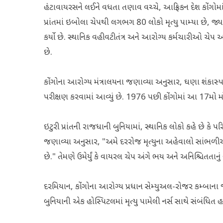
હંટાવાયરસને લઈને વધતા તણાવ વચ્ચે, આફ્રિકન દેશ કોંગોમાં 
પ્રાંતમાં ઇબોલા ચેપથી લગભગ 80 લોકો મૃત્યુ પામ્યા છે, જ્
કર્યો છે. સ્થાનિક વહીવટીતંત્ર અને આરોગ્ય કર્મચારીઓ ચેપ અટકા
છે.
કોંગોના આરોગ્ય મંત્રાલયના જણાવ્યા અનુસાર, ઘણા શંકાસ્પદ 
પરીક્ષણ કરવામાં આવ્યું છે. 1976 પછી કોંગોમાં આ 17મો 
ઇટુરી પ્રાંતની રાજધાની બુનિયામાં, સ્થાનિક લોકો કહે છે કે
જણાવ્યા અનુસાર, "અમે દરરોજ મૃત્યુના અહેવાલો સાંભળીએ
છે." તેમણે ઉમેર્યું કે વાયરલ ચેપ અંગે ભય અને અનિશ્ચિતતાન
દરમિયાન, કોંગોના આરોગ્ય પ્રધાન સેમ્યુઅલ-રોજર કમ્બાના
બુનિયાની એક હોસ્પિટલમાં મૃત્યુ પામેલી નર્સ સાથે સંબંધિત 