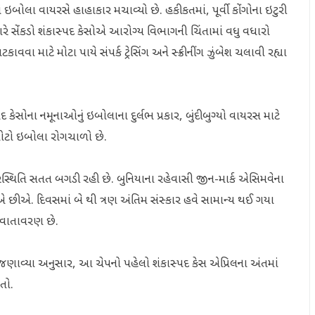
ઇબોલા વાયરસે હાહાકાર મચાવ્યો છે. હકીકતમાં, પૂર્વી કોંગોના ઇટુરી
યારે સેંકડો શંકાસ્પદ કેસોએ આરોગ્ય વિભાગની ચિંતામાં વધુ વધારો
વવા માટે મોટા પાયે સંપર્ક ટ્રેસિંગ અને સ્ક્રીનીંગ ઝુંબેશ ચલાવી રહ્યા
કેસોના નમૂનાઓનું ઇબોલાના દુર્લભ પ્રકાર, બુંદીબુગ્યો વાયરસ માટે
મોટો ઇબોલા રોગચાળો છે.
 પરિસ્થિતિ સતત બગડી રહી છે. બુનિયાના રહેવાસી જીન-માર્ક એસિમવેના
 છીએ. દિવસમાં બે થી ત્રણ અંતિમ સંસ્કાર હવે સામાન્ય થઈ ગયા
ું વાતાવરણ છે.
 જણાવ્યા અનુસાર, આ ચેપનો પહેલો શંકાસ્પદ કેસ એપ્રિલના અંતમાં
હતો.