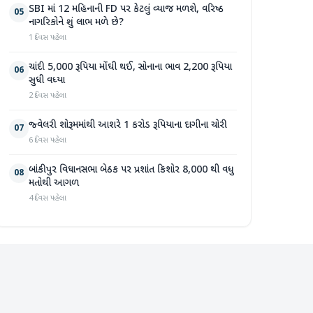
SBI માં 12 મહિનાની FD પર કેટલું વ્યાજ મળશે, વરિષ્ઠ
05
નાગરિકોને શું લાભ મળે છે?
1 દિવસ પહેલા
ચાંદી 5,000 રૂપિયા મોંઘી થઈ, સોનાના ભાવ 2,200 રૂપિયા
06
સુધી વધ્યા
2 દિવસ પહેલા
જ્વેલરી શોરૂમમાંથી આશરે 1 કરોડ રૂપિયાના દાગીના ચોરી
07
6 દિવસ પહેલા
બાંકીપુર વિધાનસભા બેઠક પર પ્રશાંત કિશોર 8,000 થી વધુ
08
મતોથી આગળ
4 દિવસ પહેલા