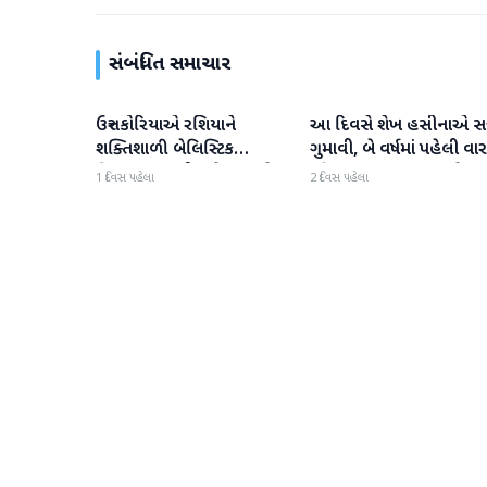
સંબંધિત સમાચાર
ઉત્તર કોરિયાએ રશિયાને
આ દિવસે શેખ હસીનાએ સત્ત
આંતરરાષ્ટ્રીય
આંતરરાષ્ટ્રીય
શક્તિશાળી બેલિસ્ટિક
ગુમાવી, બે વર્ષમાં પહેલી વાર
મિસાઇલ આપી, યુક્રેન ગુસ્સે
દુનિયા સમક્ષ હાજર થશે
1 દિવસ પહેલા
2 દિવસ પહેલા
ભરાયું