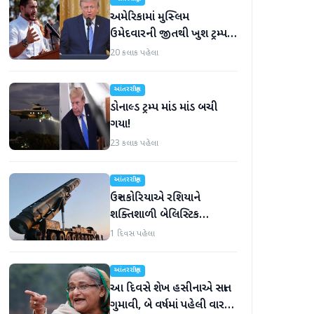
અમેરિકામાં મુસ્લિમ
ઉમેદવારની જીતથી ખુશ ટ્રમ્પ,
કહ્યું, 'આ અમારા માટે સારા
20 કલાક પહેલા
સમાચાર છે'
આંતરરાષ્ટ્રીય
ડોનાલ્ડ ટ્રમ્પ માંડ માંડ બચી
ગયા!
23 કલાક પહેલા
આંતરરાષ્ટ્રીય
ઉત્તર કોરિયાએ રશિયાને
શક્તિશાળી બેલિસ્ટિક
મિસાઇલ આપી, યુક્રેન ગુસ્સે
1 દિવસ પહેલા
ભરાયું
આંતરરાષ્ટ્રીય
આ દિવસે શેખ હસીનાએ સત્તા
ગુમાવી, બે વર્ષમાં પહેલી વાર