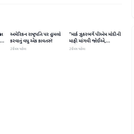
ા
અમેરિકન રાષ્ટ્રપતિ પર હુમલો
"માર્ક ઝુકરબર્ગે પીએમ મોદીની
આંતરરાષ્ટ્રીય
આંતરરાષ્ટ્રીય
કરવાનું વધુ એક કાવતરું!
માફી માંગવી જોઈએ,
નહીંતર..."
2 દિવસ પહેલા
2 દિવસ પહેલા