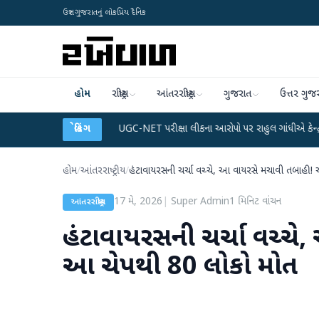
ઉત્તર ગુજરાતનું લોકપ્રિય દૈનિક
હોમ
રાષ્ટ્રીય
આંતરરાષ્ટ્રીય
ગુજરાત
ઉત્તર ગુજ
ેટા પ્લાન
●
UGC-NET પરીક્ષા લીકના આરોપો પર રાહુલ ગાંધીએ કેન્દ્ર પર પ્રહાર કર્યા
બ્રેકિંગ
હોમ
/
આંતરરાષ્ટ્રીય
/
હંટાવાયરસની ચર્ચા વચ્ચે, આ વાયરસે મચાવી તબાહી!
17 મે, 2026
|
Super Admin
1
મિનિટ વાંચન
આંતરરાષ્ટ્રીય
હંટાવાયરસની ચર્ચા વચ્ચ
આ ચેપથી 80 લોકો મોત