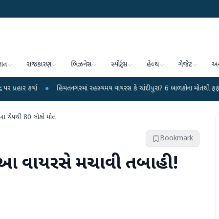
રાત
રાજકારણ
બિઝનેસ
સ્પોર્ટ્સ
હેલ્થ
ગેજેટ
અન
●
હિંમતનગરમાં રહસ્યમય વાયરસ કે ચાંદીપુરા? 6 બાળકોના મોતથી ફફડાટ
●
હવામ
 આ ચેપથી 80 લોકો મોત
Bookmark
ે, આ વાયરસે મચાવી તબાહી!