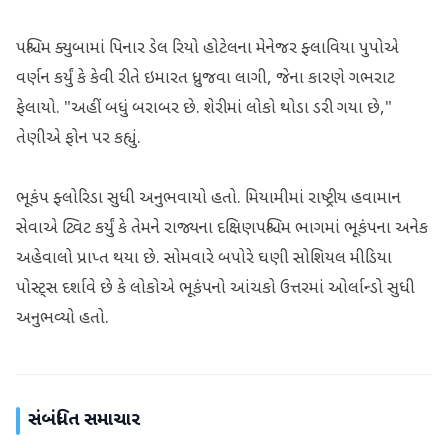
પશ્ચિમ ક્યુબામાં પિનાર ડેલ રિયો હોટેલના મેનેજર ફ્લાવિયા પુપોએ
વર્ણન કર્યું કે કેવી રીતે ઇમારત ધ્રુજવા લાગી, જેના કારણે ગભરાટ
ફેલાયો. "અહીં બધું બરાબર છે. શેરીમાં લોકો થોડા ડરી ગયા છે,"
તેણીએ ફોન પર કહ્યું.
ભૂકંપ ફ્લોરિડા સુધી અનુભવાયો હતો. મિયામીમાં રાષ્ટ્રીય હવામાન
સેવાએ ટ્વિટ કર્યું કે તેમને રાજ્યના દક્ષિણપશ્ચિમ ભાગમાં ભૂકંપના અનેક
અહેવાલો પ્રાપ્ત થયા છે. સોમવારે બપોરે ઘણી સોશિયલ મીડિયા
પોસ્ટ્સ દર્શાવે છે કે લોકોએ ભૂકંપનો આંચકો ઉત્તરમાં ઓર્લાન્ડો સુધી
અનુભવ્યો હતો.
સંબંધિત સમાચાર