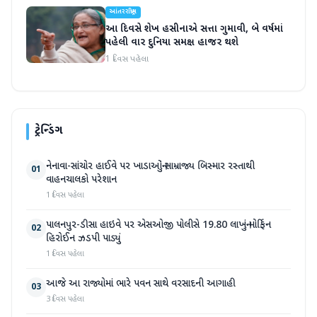
આંતરરાષ્ટ્રીય
આ દિવસે શેખ હસીનાએ સત્તા ગુમાવી, બે વર્ષમાં
પહેલી વાર દુનિયા સમક્ષ હાજર થશે
1 દિવસ પહેલા
ટ્રેન્ડિંગ
નેનાવા-સાંચોર હાઈવે પર ખાડાઓનું સામ્રાજ્ય બિસ્માર રસ્તાથી
01
વાહનચાલકો પરેશાન
1 દિવસ પહેલા
પાલનપુર-ડીસા હાઇવે પર એસઓજી પોલીસે 19.80 લાખનું મોર્ફિન
02
હિરોઈન ઝડપી પાડ્યું
1 દિવસ પહેલા
આજે આ રાજ્યોમાં ભારે પવન સાથે વરસાદની આગાહી
03
3 દિવસ પહેલા