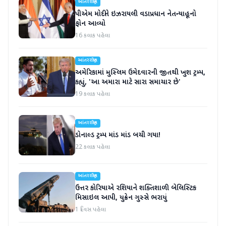
આંતરરાષ્ટ્રીય
પીએમ મોદીને ઇઝરાયલી વડાપ્રધાન નેતન્યાહૂનો
ફોન આવ્યો
16 કલાક પહેલા
આંતરરાષ્ટ્રીય
અમેરિકામાં મુસ્લિમ ઉમેદવારની જીતથી ખુશ ટ્રમ્પ,
કહ્યું, 'આ અમારા માટે સારા સમાચાર છે'
19 કલાક પહેલા
આંતરરાષ્ટ્રીય
ડોનાલ્ડ ટ્રમ્પ માંડ માંડ બચી ગયા!
22 કલાક પહેલા
આંતરરાષ્ટ્રીય
ઉત્તર કોરિયાએ રશિયાને શક્તિશાળી બેલિસ્ટિક
મિસાઇલ આપી, યુક્રેન ગુસ્સે ભરાયું
1 દિવસ પહેલા