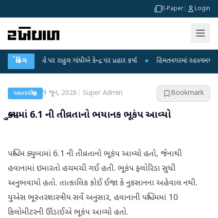
E-Paper
|
Login
ોપો પર રાહુલ ગાંધીએ કેન્દ્ર પર પ્રહાર કર્યા
બ્રેકિંગ
●
હિંમતનગરમાં રહસ્યમય વાયરસ કે ચા
9 જૂન, 2026
|
Super Admin
Bookmark
આંતરરાષ્ટ્રીય
ક્યુબામાં 6.1 ની તીવ્રતાનો ભયાનક ભૂકંપ આવ્યો
પશ્ચિમ ક્યુબામાં 6.1 ની તીવ્રતાનો ભૂકંપ આવ્યો હતો, જેનાથી
હવાનામાં ઇમારતો હચમચી ગઈ હતી. ભૂકંપ ફ્લોરિડા સુધી
અનુભવાયો હતો. તાત્કાલિક કોઈ ઈજા કે નુકસાનના અહેવાલ નથી.
યુએસ ભૂસ્તરશાસ્ત્રીય સર્વે અનુસાર, હવાનાની પશ્ચિમમાં 10
કિલોમીટરની ઊંડાઈએ ભૂકંપ આવ્યો હતો.