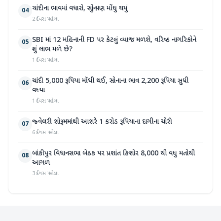
ચાંદીના ભાવમાં વધારો, સોનું પણ મોંઘુ થયું
04
2 દિવસ પહેલા
SBI માં 12 મહિનાની FD પર કેટલું વ્યાજ મળશે, વરિષ્ઠ નાગરિકોને
05
શું લાભ મળે છે?
1 દિવસ પહેલા
ચાંદી 5,000 રૂપિયા મોંઘી થઈ, સોનાના ભાવ 2,200 રૂપિયા સુધી
06
વધ્યા
1 દિવસ પહેલા
જ્વેલરી શોરૂમમાંથી આશરે 1 કરોડ રૂપિયાના દાગીના ચોરી
07
6 દિવસ પહેલા
બાંકીપુર વિધાનસભા બેઠક પર પ્રશાંત કિશોર 8,000 થી વધુ મતોથી
08
આગળ
3 દિવસ પહેલા