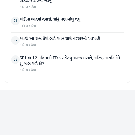
હિરોઈન ઝડપી પાડ્યું
4 દિવસ પહેલા
ચાંદીના ભાવમાં વધારો, સોનું પણ મોંઘુ થયું
06
5 દિવસ પહેલા
આજે આ રાજ્યોમાં ભારે પવન સાથે વરસાદની આગાહી
07
6 દિવસ પહેલા
SBI માં 12 મહિનાની FD પર કેટલું વ્યાજ મળશે, વરિષ્ઠ નાગરિકોને
08
શું લાભ મળે છે?
4 દિવસ પહેલા