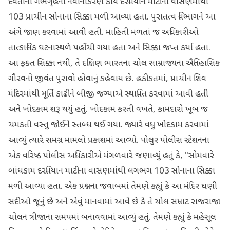
દેવતાના ગર્ભગૃહના નવીનીકરણ કાર્ય દરમિયાન માટીના વાસણમાંથી
103 પ્રાચીન સોનાના સિક્કા મળી આવ્યા હતા. પુરાતત્વ વિભાગને આ
અંગે જાણ કરવામાં આવી હતી. માહિતી મળતાં જ અધિકારીઓ
તાત્કાલિક ઘટનાસ્થળે પહોંચી ગયા હતા અને સિક્કા જપ્ત કર્યા હતા.
આ ફક્ત સિક્કા નથી, તે દક્ષિણ ભારતના ચોલ સામ્રાજ્યના ઐતિહાસિક
ગૌરવનો જીવંત પુરાવો હોવાનું કહેવાય છે. હકીકતમાં, પ્રાચીન શિવ
મંદિરમાંથી મૂર્તિ કાઢીને બીજી જગ્યાએ સ્થાપિત કરવામાં આવી હતી
અને ખોદકામ શરૂ થયું હતું. ખોદકામ કરતી વખતે, કામદારો ખૂબ જ
ચમકતી વસ્તુ જોઈને સ્તબ્ધ થઈ ગયા. જ્યારે વધુ ખોદકામ કરવામાં
આવ્યું ત્યારે સમગ્ર મામલો પ્રકાશમાં આવ્યો. પોલુર પોલીસ સ્ટેશનના
એક વરિષ્ઠ પોલીસ અધિકારીએ મંગળવારે જણાવ્યું હતું કે, "સોમવારે
બાંધકામ દરમિયાન માટીના વાસણમાંથી લગભગ 103 સોનાના સિક્કા
મળી આવ્યા હતા. એક પ્રશ્નના જવાબમાં તેમણે કહ્યું કે આ મંદિર ઘણી
સદીઓ જૂનું છે અને એવું માનવામાં આવે છે કે તે ચોલ સમ્રાટ રાજરાજા
ચોલન ત્રીજાના સમયમાં બનાવવામાં આવ્યું હતું. તેમણે કહ્યું કે મહેસૂલ