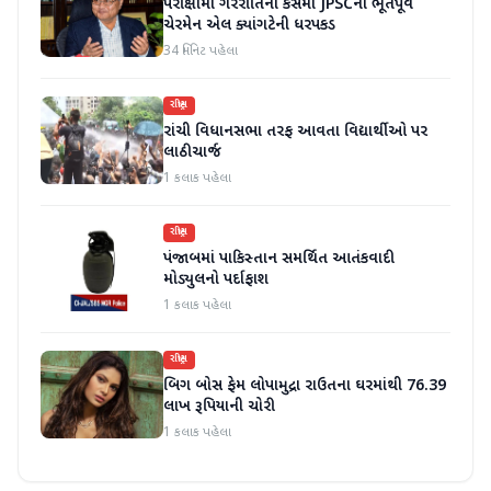
પરીક્ષામાં ગેરરીતિના કેસમાં JPSCના ભૂતપૂર્વ
ચેરમેન એલ ક્યાંગટેની ધરપકડ
34 મિનિટ પહેલા
રાષ્ટ્રીય
રાંચી વિધાનસભા તરફ આવતા વિદ્યાર્થીઓ પર
લાઠીચાર્જ
1 કલાક પહેલા
રાષ્ટ્રીય
પંજાબમાં પાકિસ્તાન સમર્થિત આતંકવાદી
મોડ્યુલનો પર્દાફાશ
1 કલાક પહેલા
રાષ્ટ્રીય
બિગ બોસ ફેમ લોપામુદ્રા રાઉતના ઘરમાંથી 76.39
લાખ રૂપિયાની ચોરી
1 કલાક પહેલા