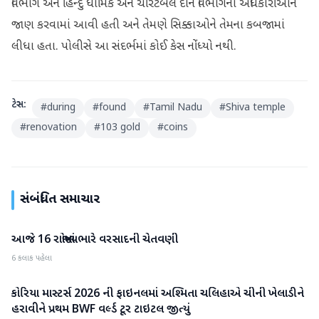
વિભાગ અને હિન્દુ ધાર્મિક અને ચેરિટેબલ દાન વિભાગના અધિકારીઓને
જાણ કરવામાં આવી હતી અને તેમણે સિક્કાઓને તેમના કબજામાં
લીધા હતા. પોલીસે આ સંદર્ભમાં કોઈ કેસ નોંધ્યો નથી.
ટેગ્સ:
#
during
#
found
#
Tamil Nadu
#
Shiva temple
#
renovation
#
103 gold
#
coins
સંબંધિત સમાચાર
આજે 16 રાજ્યોમાં ભારે વરસાદની ચેતવણી
રાષ્ટ્રીય
6 કલાક પહેલા
કોરિયા માસ્ટર્સ 2026 ની ફાઇનલમાં અશ્મિતા ચલિહાએ ચીની ખેલાડીને
રાષ્ટ્રીય
હરાવીને પ્રથમ BWF વર્લ્ડ ટૂર ટાઇટલ જીત્યું