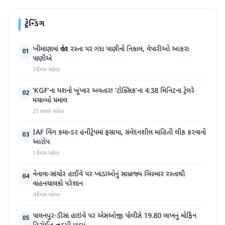
ટ્રેન્ડિંગ
ખીમાણામાં જાહેર રસ્તા પર ગંદા પાણીનો નિકાલ, વેપારીઓ આકરા
01
પાણીએ
2 દિવસ પહેલા
‘KGF’ના યશનો ખૂંખાર અવતાર! ‘ટોક્સિક’ના 4:38 મિનિટના ટ્રેલરે
02
મચાવ્યો ધમાલ
21 કલાક પહેલા
IAF વિંગ કમાન્ડર હનીટ્રેપમાં ફસાયા, સંવેદનશીલ માહિતી લીક કરવાનો
03
આરોપ
1 દિવસ પહેલા
નેનાવા-સાંચોર હાઈવે પર ખાડાઓનું સામ્રાજ્ય બિસ્માર રસ્તાથી
04
વાહનચાલકો પરેશાન
4 દિવસ પહેલા
પાલનપુર-ડીસા હાઇવે પર એસઓજી પોલીસે 19.80 લાખનું મોર્ફિન
05