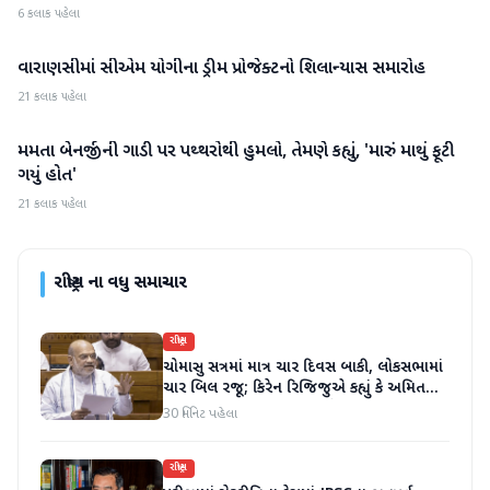
6 કલાક પહેલા
વારાણસીમાં સીએમ યોગીના ડ્રીમ પ્રોજેક્ટનો શિલાન્યાસ સમારોહ
રાષ્ટ્રીય
21 કલાક પહેલા
મમતા બેનર્જીની ગાડી પર પથ્થરોથી હુમલો, તેમણે કહ્યું, 'મારું માથું ફૂટી
રાષ્ટ્રીય
ગયું હોત'
21 કલાક પહેલા
રાષ્ટ્રીય
ના વધુ સમાચાર
રાષ્ટ્રીય
ચોમાસુ સત્રમાં માત્ર ચાર દિવસ બાકી, લોકસભામાં
ચાર બિલ રજૂ; કિરેન રિજિજુએ કહ્યું કે અમિત
શાહ ચર્ચા પછી જવાબ આપશે
30 મિનિટ પહેલા
રાષ્ટ્રીય