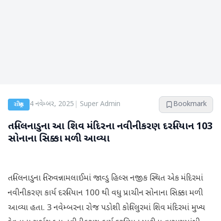
4 નવેમ્બર, 2025
|
Super Admin
Bookmark
રાષ્ટ્રીય
તમિલનાડુના આ શિવ મંદિરના નવીનીકરણ દરમિયાન 103
સોનાના સિક્કા મળી આવ્યા
તમિલનાડુના તિરુવન્નામલાઈમાં જાવ્ડુ હિલ્સ નજીક સ્થિત એક મંદિરમાં
નવીનીકરણ કાર્ય દરમિયાન 100 થી વધુ પ્રાચીન સોનાના સિક્કા મળી
આવ્યા હતા. 3 નવેમ્બરના રોજ પડોશી કોવિલુરમાં શિવ મંદિરમાં મુખ્ય