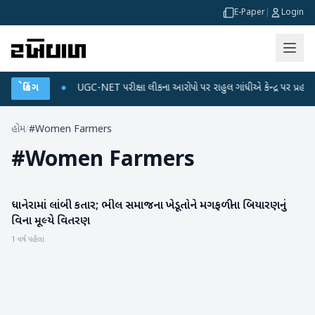
E-Paper
|
Login
ડેટા પ્લાન
બ્રેકિંગ
●
UGC-NET પરીક્ષા લીકના આરોપો પર રાહુલ ગાંધીએ કેન્દ્ર પર પ્રહાર કર્ય
હોમ
/
#Women Farmers
#
Women Farmers
ધાનેરામાં લાંબી કતાર; ભીલ સમાજના ખેડૂતોને મગફળીના બિયારણનું
બનાસકાંઠા
વિના મૂલ્યે વિતરણ
1 વર્ષ પહેલા