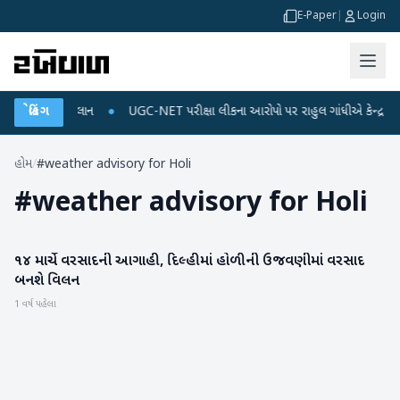
E-Paper
|
Login
્જ અને ડેટા પ્લાન
બ્રેકિંગ
●
UGC-NET પરીક્ષા લીકના આરોપો પર રાહુલ ગાંધીએ કેન્દ્ર પર પ્રહા
હોમ
/
#weather advisory for Holi
#
weather advisory for Holi
૧૪ માર્ચે વરસાદની આગાહી, દિલ્હીમાં હોળીની ઉજવણીમાં વરસાદ
હવામાન
બનશે વિલન
1 વર્ષ પહેલા