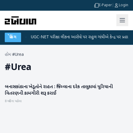
E-Paper
|
Login
ેટા પ્લાન
બ્રેકિંગ
●
UGC-NET પરીક્ષા લીકના આરોપો પર રાહુલ ગાંધીએ કેન્દ્ર પર પ્રહાર કર્યા
હોમ
/
#Urea
#
Urea
બનાસકાંઠાના ખેડૂતોને રાહત : જિલ્લાના દરેક તાલુકામાં યુરિયાની
બનાસકાંઠા
વિતરણની કામગીરી શરૂ કરાઈ
8 મહિના પહેલા