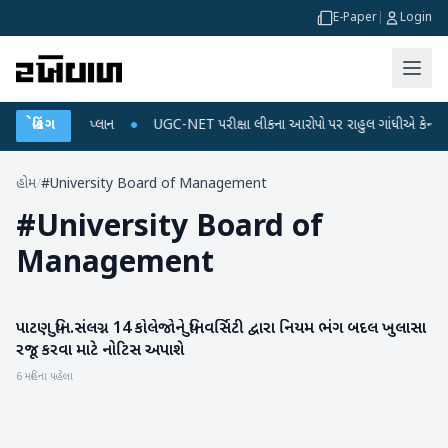
E-Paper
|
Login
ર્જ અને ડેટા પ્લાન
બ્રેકિંગ
●
UGC-NET પરીક્ષા લીકના આરોપો પર રાહુલ ગાંધીએ કેન્દ્ર પર પ્ર
હોમ
/
#University Board of Management
#
University Board of
Management
પાટણ યુનિ.સંલગ્ન 14 કોલેજોને યુનિવર્સિટી દ્વારા નિયમ ભંગ બદલ ખુલાસા
પાટણ
રજૂ કરવા માટે નોટિસ અપાશે
6 મહિના પહેલા