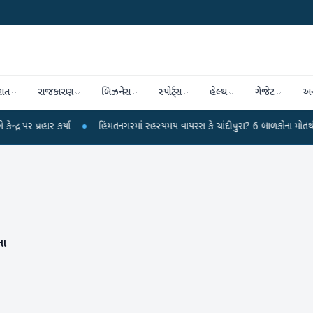
રાત
રાજકારણ
બિઝનેસ
સ્પોર્ટ્સ
હેલ્થ
ગેજેટ
અન
ાર કર્યા
●
હિંમતનગરમાં રહસ્યમય વાયરસ કે ચાંદીપુરા? 6 બાળકોના મોતથી ફફડાટ
ના