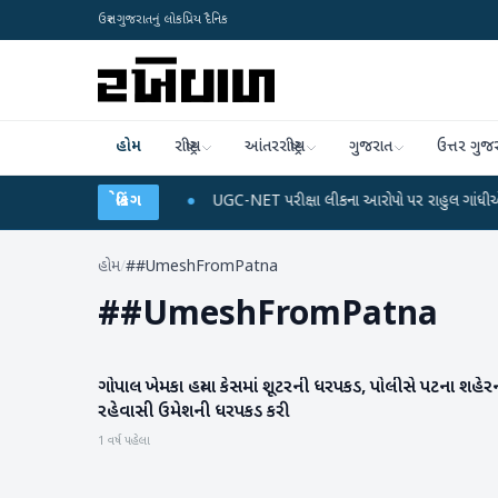
ઉત્તર ગુજરાતનું લોકપ્રિય દૈનિક
હોમ
રાષ્ટ્રીય
આંતરરાષ્ટ્રીય
ગુજરાત
ઉત્તર ગુજ
ર્જ અને ડેટા પ્લાન
બ્રેકિંગ
●
UGC-NET પરીક્ષા લીકના આરોપો પર રાહુલ ગાંધીએ કેન્દ્ર પર પ્રહ
હોમ
/
##UmeshFromPatna
#
#UmeshFromPatna
ગોપાલ ખેમકા હત્યા કેસમાં શૂટરની ધરપકડ, પોલીસે પટના શહેર
રાષ્ટ્રીય
રહેવાસી ઉમેશની ધરપકડ કરી
1 વર્ષ પહેલા