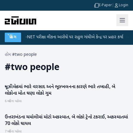
E-Paper
|
Login
●
બ્રેકિંગ
UGC-NET પરીક્ષા લીકના આરોપો પર રાહુલ ગાંધીએ કેન્દ્ર પર પ્રહાર કર્યા
●
હિ
હોમ
/
#two people
#
two people
ન્યૂઝીલેન્ડમાં ભારે વરસાદ અને ભૂસ્ખલનના કારણે ભારે તબાહી, બે
આંતરરાષ્ટ્રીય
લોકોના મોત ઘણા લોકો ગુમ
6 મહિના પહેલા
ઉત્તરાખંડના ચમોલીમાં મોટો અકસ્માત, બે લોકો ટ્રેનો ટકરાઈ, અકસ્માતમાં
રાષ્ટ્રીય
70 લોકો ઘાયલ
7 મહિના પહેલા