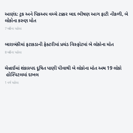
આણંદ: ટ્રક અને પિકઅપ વચ્ચે ટક્કર બાદ ભીષણ આગ ફાટી નીકળી, બે
રાષ્ટ્રીય
લોકોના કરુણ મોત
7 મહિના પહેલા
બારાબંકીમાં ફટાકડાની ફેક્ટરીમાં પ્રચંડ વિસ્ફોટમાં બે લોકોના મોત
રાષ્ટ્રીય
8 મહિના પહેલા
ચેન્નાઈમાં શંકાસ્પદ દૂષિત પાણી પીવાથી બે લોકોના મોત અન્ય 19 લોકો
રાષ્ટ્રીય
હોસ્પિટલમાં દાખલ
1 વર્ષ પહેલા