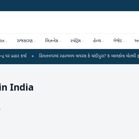
રાત
રાજકારણ
બિઝનેસ
સ્પોર્ટ્સ
હેલ્થ
ગેજેટ
અન
કર્યા
●
હિંમતનગરમાં રહસ્યમય વાયરસ કે ચાંદીપુરા? 6 બાળકોના મોતથી ફફડાટ
●
n India
ો