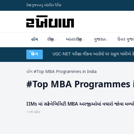
ઉત્તર ગુજરાતનું લોકપ્રિય દૈનિક
હોમ
રાષ્ટ્રીય
આંતરરાષ્ટ્રીય
ગુજરાત
ઉત્તર ગુજ
 અને ડેટા પ્લાન
●
બ્રેકિંગ
UGC-NET પરીક્ષા લીકના આરોપો પર રાહુલ ગાંધીએ કેન્દ્ર પર પ્રહાર 
હોમ
/
#Top MBA Programmes in India
#
Top MBA Programmes i
IIMs માં સસ્ટેનેબિલિટી MBA અરજીઓમાં વધારો જોવા મળ્ય
હવામાન
1 વર્ષ પહેલા