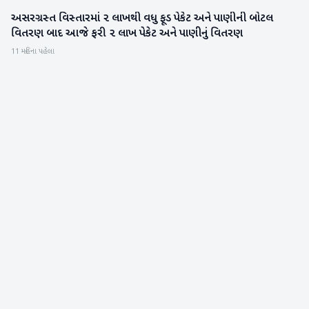
અસરગ્રસ્ત વિસ્તારમાં ૨ લાખથી વધુ ફૂડ પેકેટ અને પાણીની બોટલ
બનાસકાંઠા
વિતરણ બાદ આજે ફરી ૨ લાખ પેકેટ અને પાણીનું વિતરણ
11 મહિના પહેલા