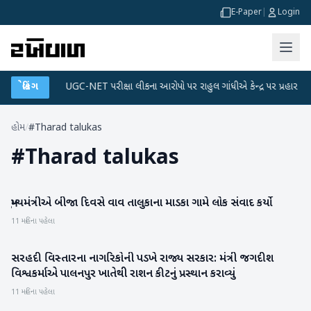
E-Paper
|
Login
ા પ્લાન
બ્રેકિંગ
●
UGC-NET પરીક્ષા લીકના આરોપો પર રાહુલ ગાંધીએ કેન્દ્ર પર પ્રહાર કર્યા
હોમ
/
#Tharad talukas
#
Tharad talukas
મુખ્યમંત્રીએ બીજા દિવસે વાવ તાલુકાના માડકા ગામે લોક સંવાદ કર્યો
બનાસકાંઠા
11 મહિના પહેલા
સરહદી વિસ્તારના નાગરિકોની પડખે રાજ્ય સરકાર: મંત્રી જગદીશ
બનાસકાંઠા
વિશ્વકર્માએ પાલનપુર ખાતેથી રાશન કીટનું પ્રસ્થાન કરાવ્યું
11 મહિના પહેલા