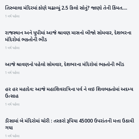
તિરુમાલા મંદિરમાં કોણે ચઢાવ્યું 2.5 કિલો સોનું? જાણો તેની કિંમત....
રાષ્ટ્રીય
1 વર્ષ પહેલા
રાજસ્થાન અને યુપીમાં આજે શ્રાવણ માસનો બીજો સોમવાર, દેશભરના
રાષ્ટ્રીય
મંદિરોમાં ભક્તોની ભીડ
1 વર્ષ પહેલા
આજે શ્રાવણનો પહેલો સોમવાર, દેશભરના મંદિરોમાં ભક્તોની ભીડ
રાષ્ટ્રીય
1 વર્ષ પહેલા
હર હર મહાદેવ: આજે મહાશિવરાત્રિના પર્વ ને લઇ શિવભક્તોમાં અદમ્ય
બનાસકાંઠા
ઉત્સાહ
1 વર્ષ પહેલા
ડીસામાં બે મંદિરોમાં ચોરી : તસ્કરો રૂપિયા 45000 ઉપરાંતની મત્તા ઉઠાવી
બનાસકાંઠા
ગયા
1 વર્ષ પહેલા