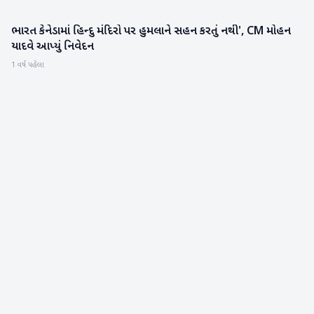
ભારત કેનેડામાં હિન્દુ મંદિરો પર હુમલાને સહન કરતું નથી', CM મોહન
રાષ્ટ્રીય
યાદવે આપ્યું નિવેદન
1 વર્ષ પહેલા