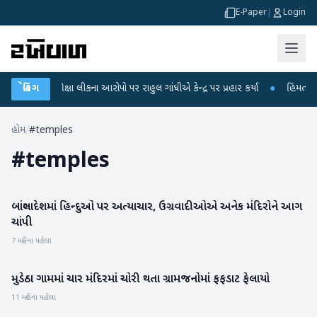
E-Paper
|
Login
GC-NET પરીક્ષા લીકના આરોપો પર રાહુલ ગાંધીએ કેન્દ્ર પર પ્રહાર કર્યા
બ્રેકિંગ
●
હિંમતનગરમા
હોમ
/
#temples
#
temples
બાંગ્લાદેશમાં હિન્દુઓ પર અત્યાચાર, ઉગ્રવાદીઓએ અનેક મંદિરોને આગ
આંતરરાષ્ટ્રીય
ચાંપી
7 મહિના પહેલા
મુડેઠા ગામમાં ચાર મંદિરમાં ચોરી થતા ગ્રામજનોમાં ફફડાટ ફેલાયો
બનાસકાંઠા
11 મહિના પહેલા