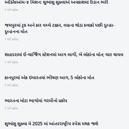
એક્સિઓમ-૪ મિશન: શુભાંશુ શુક્લાએ અવકાશમાં ઉડાન ભરી
રાષ્ટ્રીય
1 વર્ષ પહેલા
જયપુરમાં ટ્રક અને કાર વચ્ચે ટક્કર, લગ્નના થોડા કલાકો પછી દુલ્હા-
રાષ્ટ્રીય
દુલ્હનના મોત
1 વર્ષ પહેલા
શાહદરામાં ઈ-ચાર્જિંગ સ્ટેશનમાં આગ લાગી, બે લોકોના મોત; ચાર ઘાયલ
રાષ્ટ્રીય
1 વર્ષ પહેલા
કાનપુરમાં એક ઇમારતમાં ભીષણ આગ, 5 લોકોના મોત
રાષ્ટ્રીય
1 વર્ષ પહેલા
ભારતના મોટા ભાગોમાં ગરમીનો પ્રકોપ
હવામાન
1 વર્ષ પહેલા
શુભાંશુ શુક્લા મે 2025 માં આંતરરાષ્ટ્રીય સ્પેસ મથક જશે
રાષ્ટ્રીય