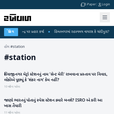
E-Paper
|
Login
ંધીએ કેન્દ્ર પર પ્રહાર કર્યા
બ્રેકિંગ
●
હિંમતનગરમાં રહસ્યમય વાયરસ કે ચાંદીપુરા? 6 બાળ
હોમ
/
#station
#
station
શિવાજીનગર મેટ્રો સ્ટેશનનું નામ 'સેન્ટ મેરી' રાખવાના પ્રસ્તાવ પર વિવાદ,
રાષ્ટ્રીય
લોકોએ પૂછ્યું કે 'શંકર નાગ' કેમ નહીં?
10 મહિના પહેલા
જાણો ભારતનું પોતાનું સ્પેસ સ્ટેશન ક્યારે બનશે? ISRO એ કરી આ
રાષ્ટ્રીય
ખાસ તૈયારી
11 મહિના પહેલા