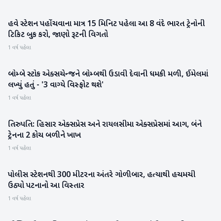
હવે સ્ટેશન પહોંચવાના માત્ર 15 મિનિટ પહેલા આ 8 વંદે ભારત ટ્રેનોની
રાષ્ટ્રીય
ટિકિટ બુક કરો, જાણો રૂટની વિગતો
1 વર્ષ પહેલા
બોમ્બે સ્ટોક એક્સચેન્જને બોમ્બથી ઉડાવી દેવાની ધમકી મળી, ઈમેલમાં
રાષ્ટ્રીય
લખ્યું હતું - '3 વાગ્યે વિસ્ફોટ થશે'
1 વર્ષ પહેલા
તિરુપતિ: હિસાર એક્સપ્રેસ અને રાયલસીમા એક્સપ્રેસમાં આગ, બંને
રાષ્ટ્રીય
ટ્રેનના 2 કોચ બળીને ખાખ
1 વર્ષ પહેલા
પોલીસ સ્ટેશનથી 300 મીટરના અંતરે ગોળીબાર, હત્યાથી હચમચી
રાષ્ટ્રીય
ઉઠ્યો પટનાનો આ વિસ્તાર
1 વર્ષ પહેલા