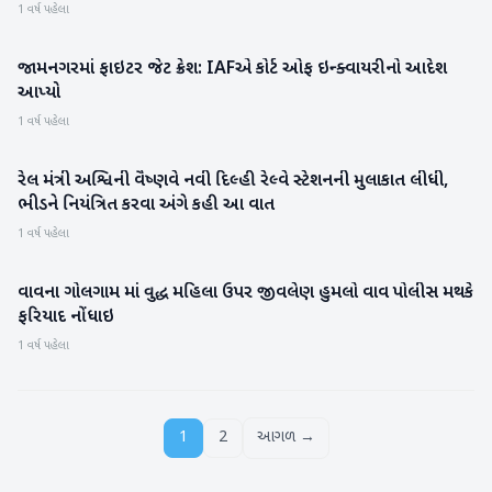
1 વર્ષ પહેલા
જામનગરમાં ફાઇટર જેટ ક્રેશ: IAFએ કોર્ટ ઓફ ઇન્ક્વાયરીનો આદેશ
ગુજરાત
આપ્યો
1 વર્ષ પહેલા
રેલ મંત્રી અશ્વિની વૈષ્ણવે નવી દિલ્હી રેલ્વે સ્ટેશનની મુલાકાત લીધી,
રાષ્ટ્રીય
ભીડને નિયંત્રિત કરવા અંગે કહી આ વાત
1 વર્ષ પહેલા
વાવના ગોલગામ માં વુદ્ધ મહિલા ઉપર જીવલેણ હુમલો વાવ પોલીસ મથકે
બનાસકાંઠા
ફરિયાદ નોંધાઇ
1 વર્ષ પહેલા
1
2
આગળ →