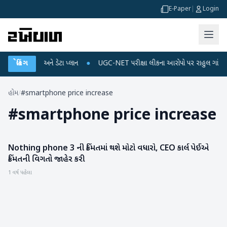
E-Paper
|
Login
ાઈલ રિચાર્જ અને ડેટા પ્લાન
બ્રેકિંગ
●
UGC-NET પરીક્ષા લીકના આરોપો પર રાહુલ ગાંધીએ કેન્દ્ર
હોમ
/
#smartphone price increase
#
smartphone price increase
Nothing phone 3 ની કિંમતમાં થશે મોટો વધારો, CEO કાર્લ પેઈએ
ગેજેટ
કિંમતની વિગતો જાહેર કરી
1 વર્ષ પહેલા