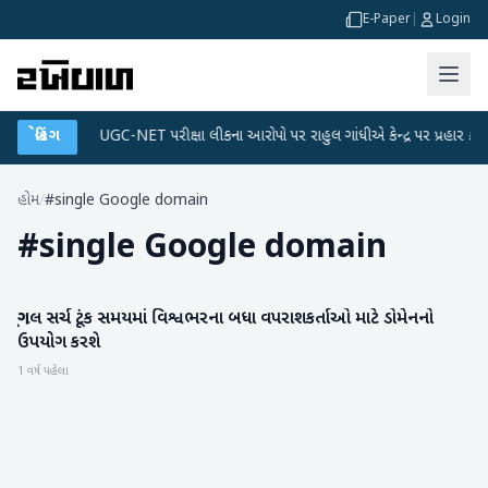
E-Paper
|
Login
ા પ્લાન
બ્રેકિંગ
●
UGC-NET પરીક્ષા લીકના આરોપો પર રાહુલ ગાંધીએ કેન્દ્ર પર પ્રહાર કર્યા
હોમ
/
#single Google domain
#
single Google domain
ગૂગલ સર્ચ ટૂંક સમયમાં વિશ્વભરના બધા વપરાશકર્તાઓ માટે ડોમેનનો
ગેજેટ
ઉપયોગ કરશે
1 વર્ષ પહેલા