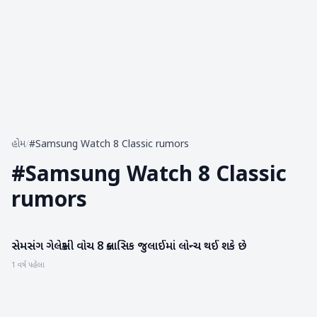
હોમ
/
#Samsung Watch 8 Classic rumors
#
Samsung Watch 8 Classic
rumors
સેમસંગ ગેલેક્સી વોચ 8 ક્લાસિક જુલાઈમાં લોન્ચ થઈ શકે છે
ગેજેટ
1 વર્ષ પહેલા