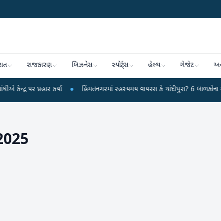
રાત
રાજકારણ
બિઝનેસ
સ્પોર્ટ્સ
હેલ્થ
ગેજેટ
અન
 પ્રહાર કર્યા
●
હિંમતનગરમાં રહસ્યમય વાયરસ કે ચાંદીપુરા? 6 બાળકોના મોતથી ફફડ
2025