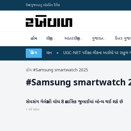
ઉત્તર ગુજરાતનું લોકપ્રિય દૈનિક
હોમ
રાષ્ટ્રીય
આંતરરાષ્ટ્રીય
ગુજરાત
ઉત્તર ગુજ
 રિચાર્જ અને ડેટા પ્લાન
બ્રેકિંગ
●
UGC-NET પરીક્ષા લીકના આરોપો પર રાહુલ ગાંધીએ કેન્દ્ર પર
હોમ
/
#Samsung smartwatch 2025
#
Samsung smartwatch 
સેમસંગ ગેલેક્સી વોચ 8 ક્લાસિક જુલાઈમાં લોન્ચ થઈ શકે છે
ગેજેટ
1 વર્ષ પહેલા