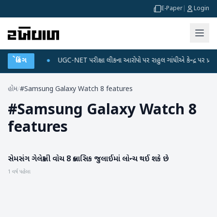
E-Paper
|
Login
ે ડેટા પ્લાન
બ્રેકિંગ
●
UGC-NET પરીક્ષા લીકના આરોપો પર રાહુલ ગાંધીએ કેન્દ્ર પર પ્રહાર કર્
હોમ
/
#Samsung Galaxy Watch 8 features
#
Samsung Galaxy Watch 8
features
સેમસંગ ગેલેક્સી વોચ 8 ક્લાસિક જુલાઈમાં લોન્ચ થઈ શકે છે
ગેજેટ
1 વર્ષ પહેલા