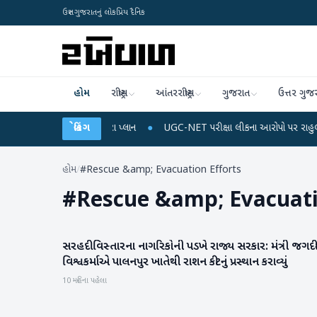
ઉત્તર ગુજરાતનું લોકપ્રિય દૈનિક
હોમ
રાષ્ટ્રીય
આંતરરાષ્ટ્રીય
ગુજરાત
ઉત્તર ગુજ
ાઈલ રિચાર્જ અને ડેટા પ્લાન
બ્રેકિંગ
●
UGC-NET પરીક્ષા લીકના આરોપો પર રાહુલ ગાંધીએ કેન્દ્ર
હોમ
/
#Rescue &amp; Evacuation Efforts
#
Rescue &amp; Evacuati
સરહદી વિસ્તારના નાગરિકોની પડખે રાજ્ય સરકાર: મંત્રી જગદ
બનાસકાંઠા
વિશ્વકર્માએ પાલનપુર ખાતેથી રાશન કીટનું પ્રસ્થાન કરાવ્યું
10 મહિના પહેલા