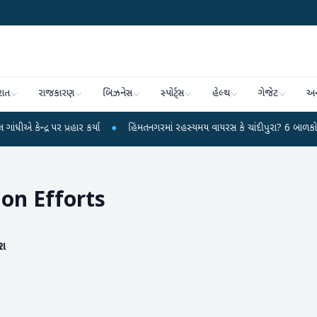
રાત
રાજકારણ
બિઝનેસ
સ્પોર્ટ્સ
હેલ્થ
ગેજેટ
અન
 પર પ્રહાર કર્યા
●
હિંમતનગરમાં રહસ્યમય વાયરસ કે ચાંદીપુરા? 6 બાળકોના મોતથી 
on Efforts
ીશ