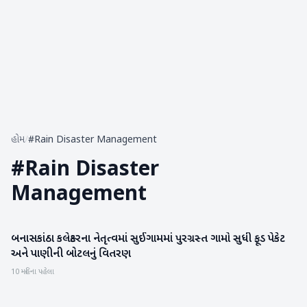
હોમ
/
#Rain Disaster Management
#
Rain Disaster
Management
બનાસકાંઠા કલેક્ટરના નેતૃત્વમાં સુઈગામમાં પુરગ્રસ્ત ગામો સુધી ફૂડ પેકેટ
બનાસકાંઠા
અને પાણીની બોટલનું વિતરણ
10 મહિના પહેલા