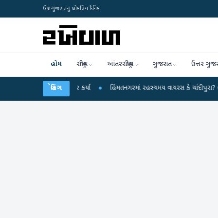
ઉત્તર ગુજરાતનું લોકપ્રિય દૈનિક
હોમ
રાષ્ટ્રીય
આંતરરાષ્ટ્રીય
ગુજરાત
ઉત્તર ગુજ
ન્દ્ર પર પ્રહાર કર્યા
બ્રેકિંગ
●
હિંમતનગરમાં રહસ્યમય વાયરસ કે ચાંદીપુરા? 6 બાળકોના મો