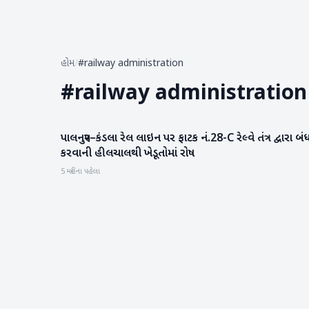
હોમ
/
#railway administration
#
railway administration
પાલનપુર–કંડલા રેલ લાઇન પર ફાટક નં.28-C રેલ્વે તંત્ર દ્વારા બં
બનાસકાંઠા
કરવાની હીલચાલથી ખેડૂતોમાં રોષ
5 મહિના પહેલા