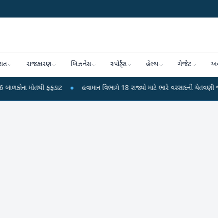
રાત
રાજકારણ
બિઝનેસ
સ્પોર્ટ્સ
હેલ્થ
ગેજેટ
અન
તથી ફફડાટ
●
હવામાન વિભાગે 18 રાજ્યો માટે ભારે વરસાદની ચેતવણી જારી કરી
●