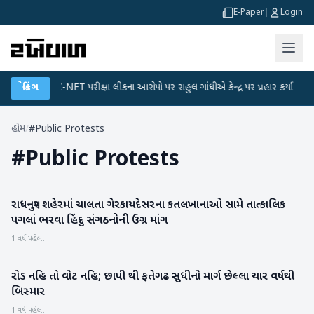
E-Paper
|
Login
ન
●
બ્રેકિંગ
UGC-NET પરીક્ષા લીકના આરોપો પર રાહુલ ગાંધીએ કેન્દ્ર પર પ્રહાર કર્યા
●
હ
હોમ
/
#Public Protests
#
Public Protests
રાધનપુર શહેરમાં ચાલતા ગેરકાયદેસરના કતલખાનાઓ સામે તાત્કાલિક
પાટણ
પગલાં ભરવા હિંદુ સંગઠનોની ઉગ્ર માંગ
1 વર્ષ પહેલા
રોડ નહિ તો વોટ નહિ; છાપી થી ફતેગઢ સુધીનો માર્ગ છેલ્લા ચાર વર્ષથી
બનાસકાંઠા
બિસ્માર
1 વર્ષ પહેલા