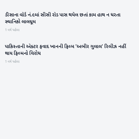
ડીસાના વોર્ડ નં.૯માં સીસી રોડ પાસ થયેલ છતાં કામ હાથ ન ધરતા
બનાસકાંઠા
સ્થાનિકો લાલઘૂમ
1 વર્ષ પહેલા
પાકિસ્તાની એક્ટર ફવાદ ખાનની ફિલ્મ 'અબીર ગુલાલ' રિલીઝ નહીં
મનોરંજન
થાય ફિલ્મનો વિરોધ
1 વર્ષ પહેલા