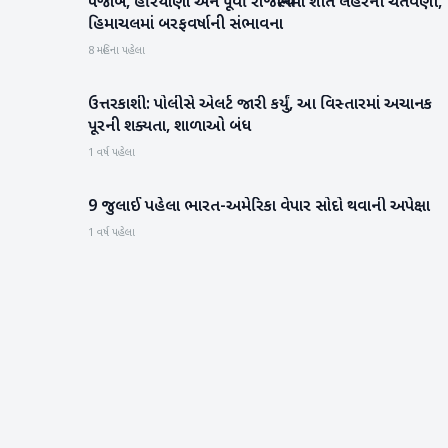
પંજાબ, હરિયાણા અને પૂર્વી રાજસ્થાનમાં શીત લહેરની ચેતવણી,
રાષ્ટ્રીય
હિમાચલમાં બરફવર્ષાની સંભાવના
8 મહિના પહેલા
ઉત્તરકાશી: પોલીસે એલર્ટ જારી કર્યું, આ વિસ્તારમાં અચાનક
રાષ્ટ્રીય
પૂરની શક્યતા, શાળાઓ બંધ
1 વર્ષ પહેલા
9 જુલાઈ પહેલા ભારત-અમેરિકા વેપાર સોદો થવાની અપેક્ષા
રાષ્ટ્રીય
1 વર્ષ પહેલા