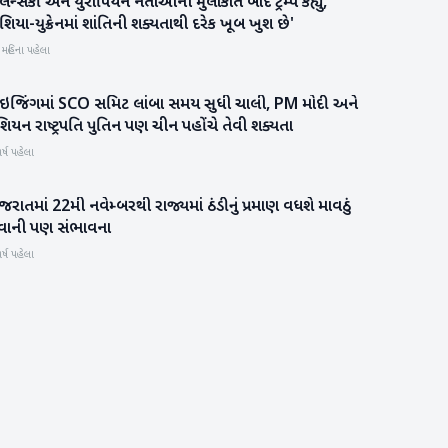
લેન્સકી અને યુરોપિયન નેતાઓની મુલાકાત બાદ ટ્રમ્પે કહ્યું,
આંતરરાષ્ટ્રીય
શિયા-યુક્રેનમાં શાંતિની શક્યતાથી દરેક ખૂબ ખુશ છે'
 મહિના પહેલા
ેઇજિંગમાં SCO સમિટ લાંબા સમય સુધી ચાલી, PM મોદી અને
આંતરરાષ્ટ્રીય
િયન રાષ્ટ્રપતિ પુતિન પણ ચીન પહોંચે તેવી શક્યતા
ર્ષ પહેલા
જરાતમાં 22મી નવેમ્બરથી રાજ્યમાં ઠંડીનું પ્રમાણ વધશે માવઠું
હવામાન
વાની પણ સંભાવના
ર્ષ પહેલા