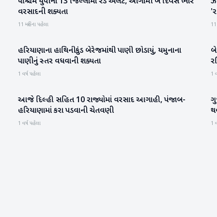
પશ્ચિમ યુપીના 13 જિલ્લામાં રેડ એલર્ટ, આગામી બે દિવસ ભારે
ઝે
રાષ્ટ્રીય
વરસાદની શક્યતા
'ર
11 મહિના પહેલા
11
હરિયાણાના હાથિનીકુંડ બેરેજમાંથી પાણી છોડાયું, યમુનાના
બ
રાષ્ટ્રીય
પાણીનું સ્તર વધવાની શક્યતા
રશ
1 વર્ષ પહેલા
1 વ
આજે દિલ્હી સહિત 10 રાજ્યોમાં વરસાદ આગાહી, પંજાબ-
ગુ
હવામાન
હરિયાણામાં કરા પડવાની ચેતવણી
થ
1 વર્ષ પહેલા
1 વ