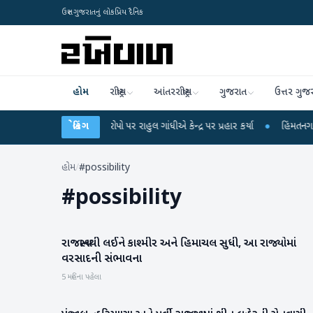
ઉત્તર ગુજરાતનું લોકપ્રિય દૈનિક
હોમ
રાષ્ટ્રીય
આંતરરાષ્ટ્રીય
ગુજરાત
ઉત્તર ગુજ
પરીક્ષા લીકના આરોપો પર રાહુલ ગાંધીએ કેન્દ્ર પર પ્રહાર કર્યા
બ્રેકિંગ
●
હિંમતનગરમાં રહસ્
હોમ
/
#possibility
#
possibility
રાજસ્થાનથી લઈને કાશ્મીર અને હિમાચલ સુધી, આ રાજ્યોમાં
હવામાન
વરસાદની સંભાવના
5 મહિના પહેલા