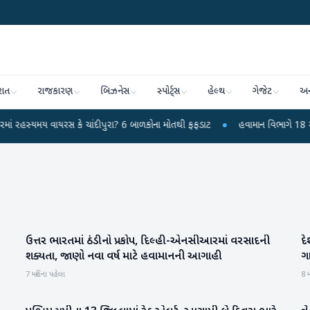
રાત
રાજકારણ
બિઝનેસ
સ્પોર્ટ્સ
હેલ્થ
ગેજેટ
અન
યમય વાયરસ કે ચાંદીપુરા? 6 બાળકોના મોતથી ફફડાટ
●
હવામાન વિભાગે 18 રાજ્યો મા
ઉત્તર ભારતમાં ઠંડીનો પ્રકોપ, દિલ્હી-એનસીઆરમાં વરસાદની
દે
હવામાન
શક્યતા, જાણો નવા વર્ષ માટે હવામાનની આગાહી
ગ
7 મહિના પહેલા
8 મ