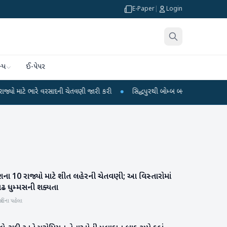
E-Paper
|
Login
્ય
ઈ-પેપર
ટે ભારે વરસાદની ચેતવણી જારી કરી
●
સિદ્ધપુરથી બોમ્બ બનાવવાની સામગ્રી સાથે જૈશ
શના 10 રાજ્યો માટે શીત લહેરની ચેતવણી; આ વિસ્તારોમાં
રાષ્ટ્રીય
ાઢ ધુમ્મસની શક્યતા
હિના પહેલા