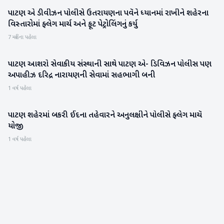
પાટણ એ ડીવીઝન પોલીસે ઉતરાયણના પવૅને ધ્યાનમાં રાખીને શહેરના
પાટણ
વિસ્તારોમાં ફ્લેગ માર્ચ અને ફૂટ પેટ્રોલિંગનું કર્યુ
7 મહિના પહેલા
પાટણ આશરો સેવાકીય સંસ્થાની સાથે પાટણ એ- ડિવિઝન પોલીસ પણ
પાટણ
અપાહીઝ દરિદ્ર નારાયણની સેવામાં સહભાગી બની
1 વર્ષ પહેલા
પાટણ શહેરમાં બકરી ઈદના તહેવારને અનુલક્ષીને પોલીસે ફ્લેગ માચૅ
પાટણ
યોજી
1 વર્ષ પહેલા