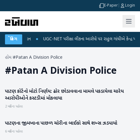
E-Paper
|
Login
જ અને ડેટા પ્લાન
બ્રેકિંગ
●
UGC-NET પરીક્ષા લીકના આરોપો પર રાહુલ ગાંધીએ કેન્દ્ર પર પ્રહાર
હોમ
/
#Patan A Division Police
#
Patan A Division Police
પાટણ કોર્ટનો મોટો નિર્ણય: ઢોર છોડાવવાના મામલે પકડાયેલા ચારેય
પાટણ
આરોપીઓને કસ્ટડીમાં મોકલાયા
2 મહિના પહેલા
પાટણના જીમખાના પાછળ ચોરીના બાઈકો સાથે શખ્સ ઝડપાયો
પાટણ
6 મહિના પહેલા