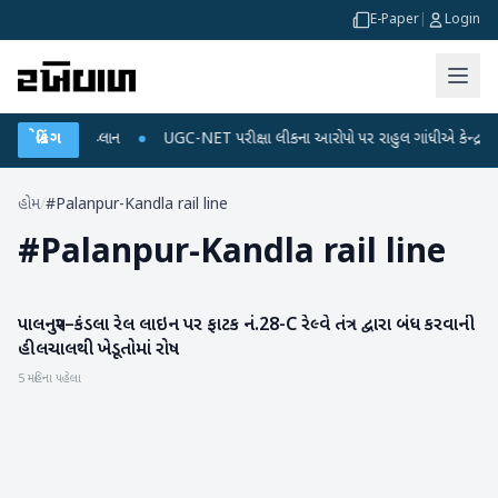
E-Paper
|
Login
્જ અને ડેટા પ્લાન
બ્રેકિંગ
●
UGC-NET પરીક્ષા લીકના આરોપો પર રાહુલ ગાંધીએ કેન્દ્ર પર પ્રહ
હોમ
/
#Palanpur-Kandla rail line
#
Palanpur-Kandla rail line
પાલનપુર–કંડલા રેલ લાઇન પર ફાટક નં.28-C રેલ્વે તંત્ર દ્વારા બંધ કરવાની
બનાસકાંઠા
હીલચાલથી ખેડૂતોમાં રોષ
5 મહિના પહેલા