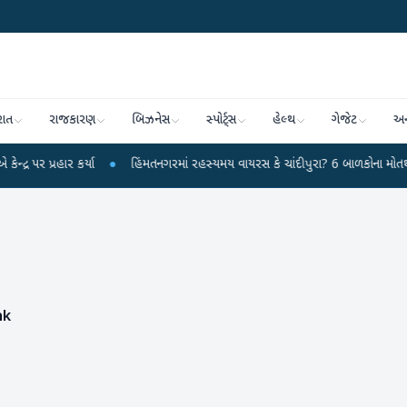
રાત
રાજકારણ
બિઝનેસ
સ્પોર્ટ્સ
હેલ્થ
ગેજેટ
અન
રહાર કર્યા
●
હિંમતનગરમાં રહસ્યમય વાયરસ કે ચાંદીપુરા? 6 બાળકોના મોતથી ફફડાટ