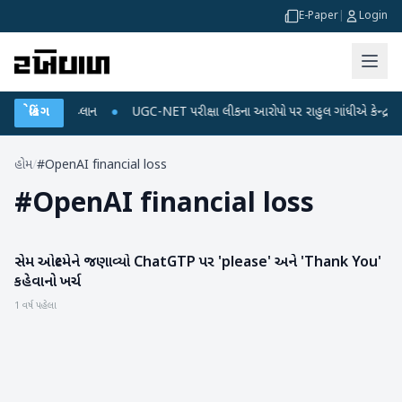
E-Paper
|
Login
્જ અને ડેટા પ્લાન
બ્રેકિંગ
●
UGC-NET પરીક્ષા લીકના આરોપો પર રાહુલ ગાંધીએ કેન્દ્ર પર પ્રહ
હોમ
/
#OpenAI financial loss
#
OpenAI financial loss
સેમ ઓલ્ટમેને જણાવ્યો ChatGTP પર 'please' અને 'Thank You'
ગેજેટ
કહેવાનો ખર્ચ
1 વર્ષ પહેલા