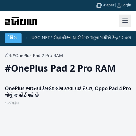
E-Paper
|
Login
ેટા પ્લાન
બ્રેકિંગ
●
UGC-NET પરીક્ષા લીકના આરોપો પર રાહુલ ગાંધીએ કેન્દ્ર પર પ્રહાર કર્યા
હોમ
/
#OnePlus Pad 2 Pro RAM
#
OnePlus Pad 2 Pro RAM
OnePlus ભારતમાં ટેબલેટ લોન્ચ કરવા માટે તૈયાર, Oppo Pad 4 Pro
ગેજેટ
જેવું જ હોઈ શકે છે
1 વર્ષ પહેલા