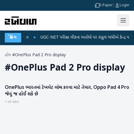
E-Paper
|
Login
 અને ડેટા પ્લાન
બ્રેકિંગ
●
UGC-NET પરીક્ષા લીકના આરોપો પર રાહુલ ગાંધીએ કેન્દ્ર પર પ્રહાર 
હોમ
/
#OnePlus Pad 2 Pro display
#
OnePlus Pad 2 Pro display
OnePlus ભારતમાં ટેબલેટ લોન્ચ કરવા માટે તૈયાર, Oppo Pad 4 Pro
ગેજેટ
જેવું જ હોઈ શકે છે
1 વર્ષ પહેલા