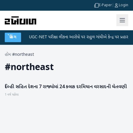
E-Paper
|
Login
ટા પ્લાન
બ્રેકિંગ
●
UGC-NET પરીક્ષા લીકના આરોપો પર રાહુલ ગાંધીએ કેન્દ્ર પર પ્રહાર કર્યા
હોમ
/
#northeast
#
northeast
દિલ્હી સહિત દેશના 7 રાજ્યોમાં 24 કલાક દરમિયાન વરસાદની ચેતવણી
હવામાન
1 વર્ષ પહેલા