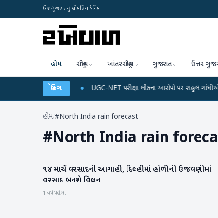
ઉત્તર ગુજરાતનું લોકપ્રિય દૈનિક
હોમ
રાષ્ટ્રીય
આંતરરાષ્ટ્રીય
ગુજરાત
ઉત્તર ગુજ
્જ અને ડેટા પ્લાન
બ્રેકિંગ
●
UGC-NET પરીક્ષા લીકના આરોપો પર રાહુલ ગાંધીએ કેન્દ્ર પર પ્રહ
હોમ
/
#North India rain forecast
#
North India rain foreca
૧૪ માર્ચે વરસાદની આગાહી, દિલ્હીમાં હોળીની ઉજવણીમાં
હવામાન
વરસાદ બનશે વિલન
1 વર્ષ પહેલા