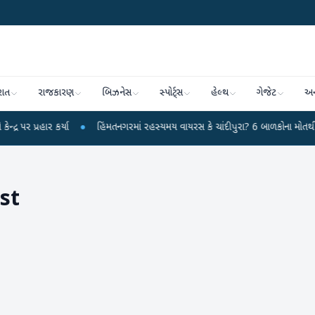
રાત
રાજકારણ
બિઝનેસ
સ્પોર્ટ્સ
હેલ્થ
ગેજેટ
અન
ાર કર્યા
●
હિંમતનગરમાં રહસ્યમય વાયરસ કે ચાંદીપુરા? 6 બાળકોના મોતથી ફફડાટ
st