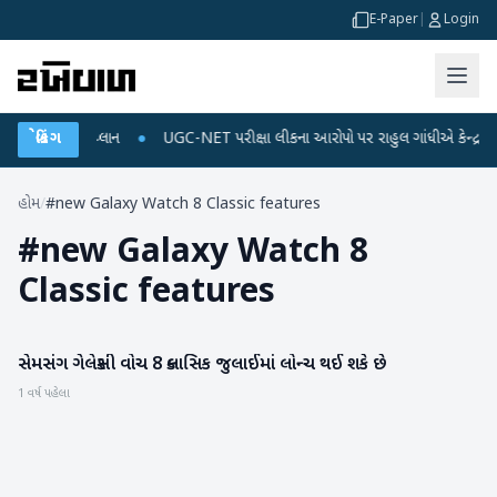
E-Paper
|
Login
્જ અને ડેટા પ્લાન
બ્રેકિંગ
●
UGC-NET પરીક્ષા લીકના આરોપો પર રાહુલ ગાંધીએ કેન્દ્ર પર પ્રહ
હોમ
/
#new Galaxy Watch 8 Classic features
#
new Galaxy Watch 8
Classic features
સેમસંગ ગેલેક્સી વોચ 8 ક્લાસિક જુલાઈમાં લોન્ચ થઈ શકે છે
ગેજેટ
1 વર્ષ પહેલા